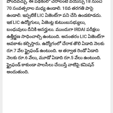
పొందవచ్చు. ఈ పథకంలో చేరాలంటే వయస్సు 18 నుంచి
70 సంవత్సరాల మధ్య ఉండాలి. 10వ తరగతి పాసై
ఉండాలి. ఇప్పటికే
LIC
ఏజెంట్‌గా పని చేసి ఉండకూడదు.
ఇక
LIC
ఉద్యోగులు, ఏజెంట్ల కుటుంబసభ్యులు,
బంధువులు దీనికి అనర్హులు. ముందుగా IRDAI పరీక్షలు
ఉత్తీర్ణణ సాధించాల్సి ఉంటుంది. అనంతరం
LIC
ఏజెంట్‌గా
అవకాశం కల్పిస్తారు. ఉద్యోగంలో చేరాక తొలి ఏడాది నెలకు
రూ.7 వేల స్ట్రైఫండ్ ఉంటుంది. ఆ తర్వాత రెండో ఏడాది
నెలకు రూ.6 వేలు, మూడో ఏడాది రూ.5 వేలు ఉంటుంది.
స్ట్రైఫండ్ కాకుండా పాలసీలు చేయిస్తే వాటిపై కమిషన్
అందుతుంది.