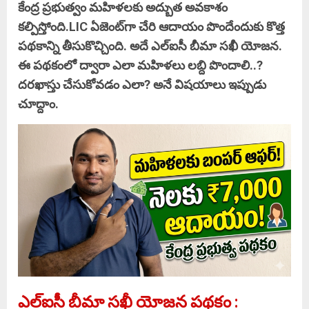
కేంద్ర ప్రభుత్వం మహిళలకు అద్బుత అవకాశం
కల్పిస్తోంది.LIC ఏజెంట్‌గా చేరి ఆదాయం పొందేందుకు కొత్త
పథకాన్ని తీసుకొచ్చింది. అదే ఎల్‌ఐసీ బీమా సఖీ యోజన.
ఈ పథకంలో ద్వారా ఎలా మహిళలు లబ్ది పొందాలి..?
దరఖాస్తు చేసుకోవడం ఎలా? అనే విషయాలు ఇప్పుడు
చూద్దాం.
ఎల్‌ఐసీ బీమా సఖీ యోజన
పథకం
: