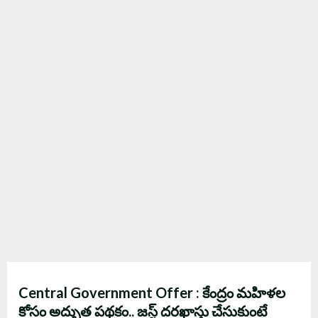
Central Government Offer : కేంద్రం మహిళల
కోసం అద్భుత పథకం.. జస్ట్ దరఖాస్తు చేసుకుంటే