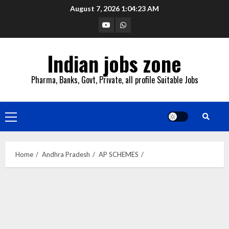
Skip
August 7, 2026
1:04:24 AM
to
YouTube
Whatsapp
content
Indian jobs zone
Pharma, Banks, Govt, Private, all profile Suitable Jobs
Primary
Menu
Home
Andhra Pradesh
AP SCHEMES