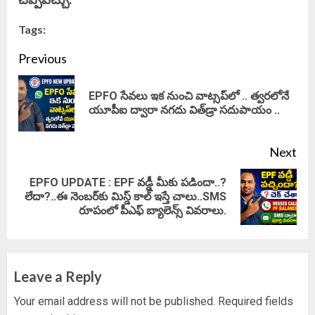
Tags:
Continue
Previous
Reading
EPFO సేవలు ఇక నుంచి వాట్సప్‌లో .. త్వరలోనే
Pre
యూపీఐ ద్వారా నగదు విత్‌డ్రా సదుపాయం ..
pos
Next
EPFO UPDATE : EPF వడ్డీ మీకు పడిందా..?
Next
లేదా?..ఈ నెంబర్‌కు మిస్డ్ కాల్‌ ఇస్తే చాలు..SMS
రూపంలో పీఎఫ్ బ్యాలెన్స్ వివరాలు.
post:
Leave a Reply
Your email address will not be published.
Required fields