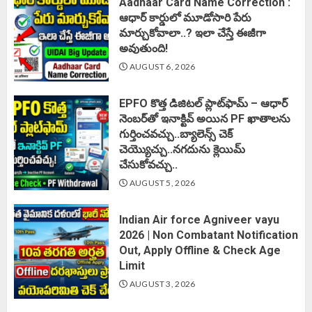
Aadhaar Card Name Correction :
ఆధార్ కార్డులో మూడోసారి పేరు
మార్చుకోవాలా..? ఇలా చేస్తే ఈజీగా
అవుతుంది!
AUGUST 6, 2026
EPFO కొత్త డిజిటల్ ప్లాట్‌ఫామ్‌ – ఆధార్
నెంబర్‌తో ఇనాక్టివ్ అయిన PF ఖాతాలను
గుర్తించవచ్చు..బ్యాలెన్స్ చెక్
చెయ్యొచ్చు..నగదును క్లెయిమ్
చేసుకోవచ్చు..
AUGUST 5, 2026
Indian Air force Agniveer vayu
2026 | Non Combatant Notification
Out, Apply Offline & Check Age
Limit
AUGUST 3, 2026