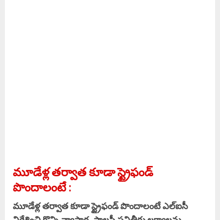
మూడేళ్ల తర్వాత కూడా స్ట్రైఫండ్
పొందాలంటే :
మూడేళ్ల తర్వాత కూడా స్ట్రైఫండ్ పొందాలంటే ఎల్‌ఐసీ
నిర్దేశించి కొన్ని వ్యాపార, పాలసీ పనితీరు లక్ష్యాలను