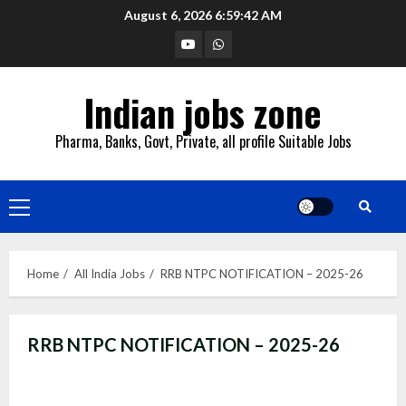
Skip
August 6, 2026
6:59:42 AM
to
YouTube
Whatsapp
content
Indian jobs zone
Pharma, Banks, Govt, Private, all profile Suitable Jobs
Primary
Menu
Home
All India Jobs
RRB NTPC NOTIFICATION – 2025-26
RRB NTPC NOTIFICATION – 2025-26