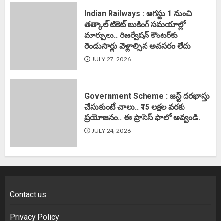
Indian Railways : ఆగస్టు 1 నుంచి
తత్కాల్‌ టికెట్‌ బుకింగ్‌ సమయాల్లో
మార్పులు.. రిజర్వేషన్ కౌంటర్‌కు
రెండుసార్లు వెళ్లాల్సిన అవసరం లేదు
JULY 27, 2026
Government Scheme : జస్ట్ దరఖాస్తు
చేసుకుంటే చాలు.. ₹15 లక్షల వరకు
ప్రయోజనం.. ఈ ప్రాసెస్ ఫాలో అవ్వండి.
JULY 24, 2026
Contact us
Privacy Policy