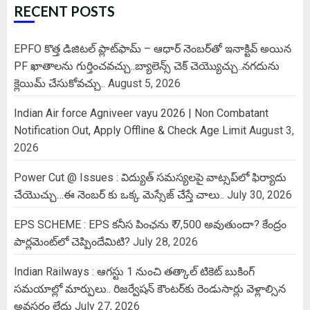
RECENT POSTS
EPFO కొత్త డిజిటల్ ప్లాట్‌ఫామ్‌ – ఆధార్ నెంబర్‌తో ఇనాక్టివ్ అయిన
PF ఖాతాలను గుర్తించవచ్చు..బ్యాలెన్స్ చెక్ చెయ్యొచ్చు..నగదును
క్లెయిమ్ చేసుకోవచ్చు..
August 5, 2026
Indian Air force Agniveer vayu 2026 | Non Combatant
Notification Out, Apply Offline & Check Age Limit
August 3,
2026
Power Cut @ Issues : విద్యుత్ సమస్యలపై వాట్సప్‌లో ఫిర్యాదు
చేయొచ్చు…ఈ నెంబర్ కు ఒక్క మెస్సేజ్ చేస్తే చాలు..
July 30, 2026
EPS SCHEME : EPS కనీస పింఛను ₹ 7,500 అవుతుందా? కేంద్రం
పార్లమెంట్‌లో చెప్పిందేమిటి?
July 28, 2026
Indian Railways : ఆగస్టు 1 నుంచి తత్కాల్‌ టికెట్‌ బుకింగ్‌
సమయాల్లో మార్పులు.. రిజర్వేషన్ కౌంటర్‌కు రెండుసార్లు వెళ్లాల్సిన
అవసరం లేదు
July 27, 2026