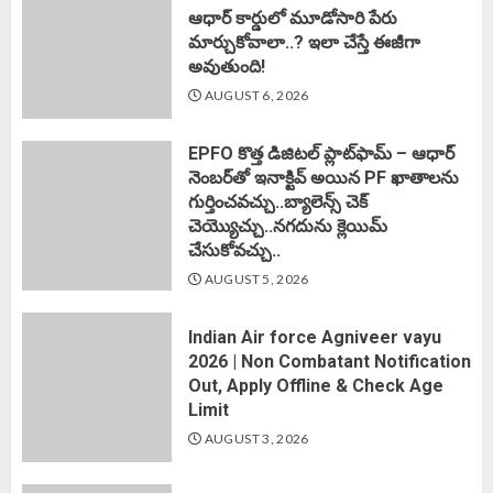
ఆధార్ కార్డులో మూడోసారి పేరు
మార్చుకోవాలా..? ఇలా చేస్తే ఈజీగా
అవుతుంది!
AUGUST 6, 2026
EPFO కొత్త డిజిటల్ ప్లాట్‌ఫామ్‌ – ఆధార్
నెంబర్‌తో ఇనాక్టివ్ అయిన PF ఖాతాలను
గుర్తించవచ్చు..బ్యాలెన్స్ చెక్
చెయ్యొచ్చు..నగదును క్లెయిమ్
చేసుకోవచ్చు..
AUGUST 5, 2026
Indian Air force Agniveer vayu
2026 | Non Combatant Notification
Out, Apply Offline & Check Age
Limit
AUGUST 3, 2026