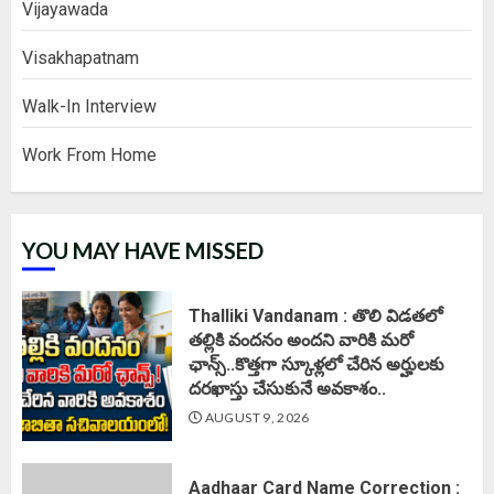
Vijayawada
Visakhapatnam
Walk-In Interview
Work From Home
YOU MAY HAVE MISSED
Thalliki Vandanam : తొలి విడతలో
తల్లికి వందనం అందని వారికి మరో
ఛాన్స్..కొత్తగా స్కూళ్లలో చేరిన అర్హులకు
దరఖాస్తు చేసుకునే అవకాశం..
AUGUST 9, 2026
Aadhaar Card Name Correction :