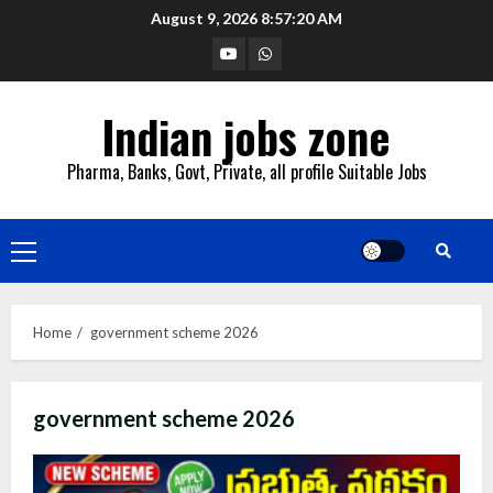
Skip
August 9, 2026
8:57:21 AM
to
YouTube
Whatsapp
content
Indian jobs zone
Pharma, Banks, Govt, Private, all profile Suitable Jobs
Primary
Menu
Home
government scheme 2026
government scheme 2026