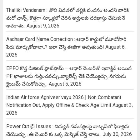
Thalliki Vandanam : తొలి విడతలో తల్లికి వందనం అందని వారికి
మరో ఛాన్స్..కొత్తగా స్కూళ్లలో చేరిన అర్హులకు దరఖాస్తు చేసుకునే
అవకాశం..
August 9, 2026
Aadhaar Card Name Correction : ఆధార్ కార్డులో మూడోసారి
పేరు మార్చుకోవాలా..? ఇలా చేస్తే ఈజీగా అవుతుంది!
August 6,
2026
EPFO కొత్త డిజిటల్ ప్లాట్‌ఫామ్‌ – ఆధార్ నెంబర్‌తో ఇనాక్టివ్ అయిన
PF ఖాతాలను గుర్తించవచ్చు..బ్యాలెన్స్ చెక్ చెయ్యొచ్చు..నగదును
క్లెయిమ్ చేసుకోవచ్చు..
August 5, 2026
Indian Air force Agniveer vayu 2026 | Non Combatant
Notification Out, Apply Offline & Check Age Limit
August 3,
2026
Power Cut @ Issues : విద్యుత్ సమస్యలపై వాట్సప్‌లో ఫిర్యాదు
చేయొచ్చు…ఈ నెంబర్ కు ఒక్క మెస్సేజ్ చేస్తే చాలు..
July 30, 2026