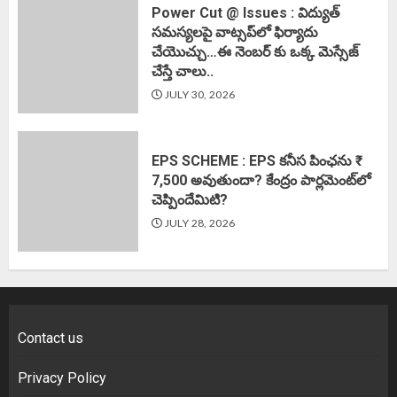
Power Cut @ Issues : విద్యుత్
సమస్యలపై వాట్సప్‌లో ఫిర్యాదు
చేయొచ్చు…ఈ నెంబర్ కు ఒక్క మెస్సేజ్
చేస్తే చాలు..
JULY 30, 2026
EPS SCHEME : EPS కనీస పింఛను ₹
7,500 అవుతుందా? కేంద్రం పార్లమెంట్‌లో
చెప్పిందేమిటి?
JULY 28, 2026
Contact us
Privacy Policy