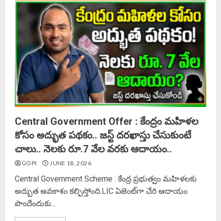
Central Government Offer : కేంద్రం మహిళల
కోసం అద్భుత పథకం.. జస్ట్ దరఖాస్తు చేసుకుంటే
చాలు.. నెలకు రూ.7 వేల వరకు ఆదాయం..
GOPI
JUNE 18, 2026
Central Government Scheme : కేంద్ర ప్రభుత్వం మహిళలకు
అద్బుత అవకాశం కల్పిస్తోంది.LIC ఏజెంట్‌గా చేరి ఆదాయం
పొందేందుకు...