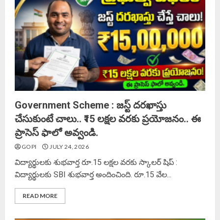
Government Scheme : జస్ట్ దరఖాస్తు
చేసుకుంటే చాలు.. ₹15 లక్షల వరకు ప్రయోజనం.. ఈ
ప్రాసెస్ ఫాలో అవ్వండి.
GOPI
JULY 24, 2026
విద్యార్థులకు శుభవార్త రూ.15 లక్షల వరకు స్కాలర్ షిప్ :
విద్యార్థులకు SBI శుభవార్త అందించింది. రూ.15 వేల...
READ MORE