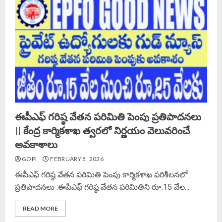
ఈపీఎఫ్‌ గరిష్ఠ వేతన పరిమితి పెంపు ప్రతిపాదనలు
|| కేంద్ర కార్మికశాఖ త్వరలో నిర్ణయం వెలువరించే
అవకాశాలు
GOPI
FEBRUARY 5, 2026
ఈపీఎఫ్‌ గరిష్ఠ వేతన పరిమితి పెంపు కార్మికశాఖ పరిశీలనలో
ప్రతిపాదనలు :ఈపీఎఫ్‌ గరిష్ఠ వేతన పరిమితిని రూ.15 వేల...
READ MORE