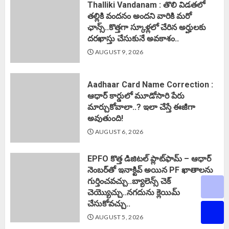
Thalliki Vandanam : తొలి విడతలో
తల్లికి వందనం అందని వారికి మరో
ఛాన్స్..కొత్తగా స్కూళ్లలో చేరిన అర్హులకు
దరఖాస్తు చేసుకునే అవకాశం..
AUGUST 9, 2026
Aadhaar Card Name Correction :
ఆధార్ కార్డులో మూడోసారి పేరు
మార్చుకోవాలా..? ఇలా చేస్తే ఈజీగా
అవుతుంది!
AUGUST 6, 2026
EPFO కొత్త డిజిటల్ ప్లాట్‌ఫామ్‌ – ఆధార్
నెంబర్‌తో ఇనాక్టివ్ అయిన PF ఖాతాలను
గుర్తించవచ్చు..బ్యాలెన్స్ చెక్
చెయ్యొచ్చు..నగదును క్లెయిమ్
చేసుకోవచ్చు..
AUGUST 5, 2026