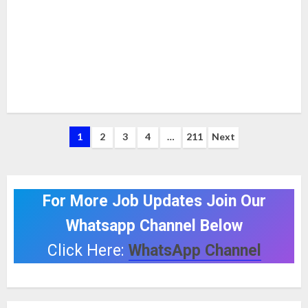
Posts
1
2
3
4
…
211
Next
pagination
For More Job Updates Join Our
Whatsapp Channel Below
Click Here:
WhatsApp Channel