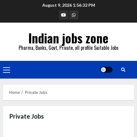
Skip
August 9, 2026
1:56:33 PM
to
YouTube
Whatsapp
content
Indian jobs zone
Pharma, Banks, Govt, Private, all profile Suitable Jobs
Primary
Menu
Home
Private Jobs
Private Jobs