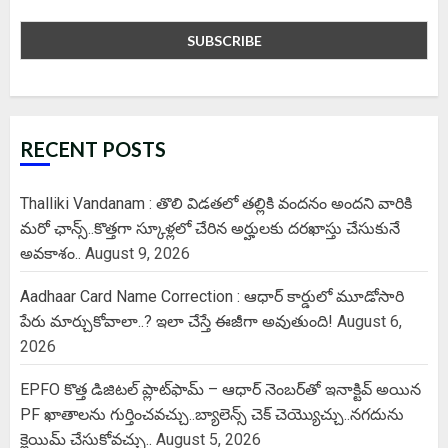
RECENT POSTS
Thalliki Vandanam : తొలి విడతలో తల్లికి వందనం అందని వారికి
మరో ఛాన్స్..కొత్తగా స్కూళ్లలో చేరిన అర్హులకు దరఖాస్తు చేసుకునే
అవకాశం..
August 9, 2026
Aadhaar Card Name Correction : ఆధార్ కార్డులో మూడోసారి
పేరు మార్చుకోవాలా..? ఇలా చేస్తే ఈజీగా అవుతుంది!
August 6,
2026
EPFO కొత్త డిజిటల్ ప్లాట్‌ఫామ్‌ – ఆధార్ నెంబర్‌తో ఇనాక్టివ్ అయిన
PF ఖాతాలను గుర్తించవచ్చు..బ్యాలెన్స్ చెక్ చెయ్యొచ్చు..నగదును
క్లెయిమ్ చేసుకోవచ్చు..
August 5, 2026