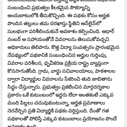
సంబంధించి ప్రభుత్వం కీలకమైన సౌకర్యాన్ని
అందుబాటులోకి తీసుకొచ్చింది. ఈ పథకం కోసం అర్హత
పొందిన తల్లులు తమ దరఖాస్తు స్థితిని ఆన్‌లైన్‌లో
సులభంగా పరిశీలించుకునే అవకాశం కల్పించింది. ఆధార్
నంబర్ ఆ సహాయంతోనే వివరాలను తెలుసుకోవచ్చని
అధికారులు తెలిపారు. కొత్త విద్యా సంవత్సరం ప్రారంభమైన
నేపథ్యంలో పథకానికి సంబంధించిన అర్హుల గుర్తింపు,
వివరాల పరిశీలన, ధృవీకరణ ప్రక్రియ రాష్ట్ర వ్యాప్తంగా
కొనసాగుతోంది. గ్రామ, వార్డు సచివాలయాలు, పాఠశాలల
ద్వారా విద్యార్థుల వివరాలను సేకరించి తుది జాబితాను
సిద్ధం చేస్తున్నారు. ప్రభుత్వం ప్రకటించిన మార్గదర్శకాల
ప్రకారం ఒకే కుటుంబంలో ఇద్దరు లేదా అంతకంటే ఎక్కువ
మంది పిల్లలు చదువుకుంటున్నా, అర్హత ప్రమాణాలు
నెరవేర్చిన ప్రతి విద్యార్థికి పథకం వర్తిస్తుంది. దీంతో గత
పథకాలతో పోలిస్తే ఎక్కువ కుటుంబాలు ప్రయోజనం పొందే
అవకాశం ఉంది.