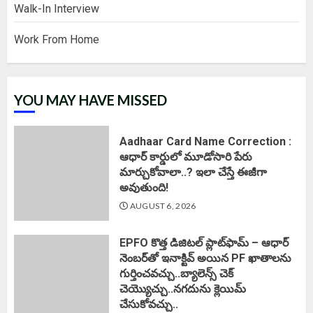
Walk-In Interview
Work From Home
YOU MAY HAVE MISSED
Aadhaar Card Name Correction :
ఆధార్ కార్డులో మూడోసారి పేరు
మార్చుకోవాలా..? ఇలా చేస్తే ఈజీగా
అవుతుంది!
AUGUST 6, 2026
EPFO కొత్త డిజిటల్ ప్లాట్‌ఫామ్‌ – ఆధార్
నెంబర్‌తో ఇనాక్టివ్ అయిన PF ఖాతాలను
గుర్తించవచ్చు..బ్యాలెన్స్ చెక్
చెయ్యొచ్చు..నగదును క్లెయిమ్
చేసుకోవచ్చు..