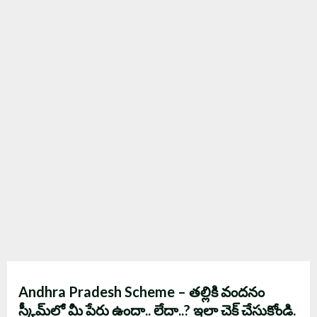
Andhra Pradesh Scheme – తల్లికి వందనం
స్కీమ్‌లో మీ పేరు ఉందా.. లేదా..? ఇలా చెక్ చేసుకోండి.