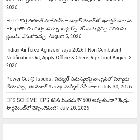
2026
EPFO కొత్త డిజిటల్ ప్లాట్‌ఫామ్‌ – ఆధార్ నెంబర్‌తో ఇనాక్టివ్ అయిన
PF ఖాతాలను గుర్తించవచ్చు..బ్యాలెన్స్ చెక్ చెయ్యొచ్చు..నగదును
క్లెయిమ్ చేసుకోవచ్చు..
August 5, 2026
Indian Air force Agniveer vayu 2026 | Non Combatant
Notification Out, Apply Offline & Check Age Limit
August 3,
2026
Power Cut @ Issues : విద్యుత్ సమస్యలపై వాట్సప్‌లో ఫిర్యాదు
చేయొచ్చు…ఈ నెంబర్ కు ఒక్క మెస్సేజ్ చేస్తే చాలు..
July 30, 2026
EPS SCHEME : EPS కనీస పింఛను ₹ 7,500 అవుతుందా? కేంద్రం
పార్లమెంట్‌లో చెప్పిందేమిటి?
July 28, 2026