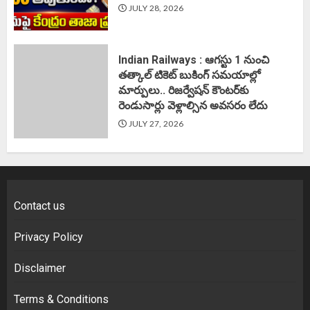
JULY 28, 2026
Indian Railways : ఆగస్టు 1 నుంచి
తత్కాల్‌ టికెట్‌ బుకింగ్‌ సమయాల్లో
మార్పులు.. రిజర్వేషన్ కౌంటర్‌కు
రెండుసార్లు వెళ్లాల్సిన అవసరం లేదు
JULY 27, 2026
Contact us
Privacy Policy
Disclaimer
Terms & Conditions