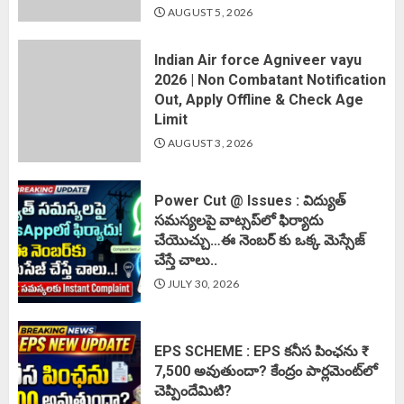
AUGUST 5, 2026
Indian Air force Agniveer vayu
2026 | Non Combatant Notification
Out, Apply Offline & Check Age
Limit
AUGUST 3, 2026
Power Cut @ Issues : విద్యుత్
సమస్యలపై వాట్సప్‌లో ఫిర్యాదు
చేయొచ్చు…ఈ నెంబర్ కు ఒక్క మెస్సేజ్
చేస్తే చాలు..
JULY 30, 2026
EPS SCHEME : EPS కనీస పింఛను ₹
7,500 అవుతుందా? కేంద్రం పార్లమెంట్‌లో
చెప్పిందేమిటి?