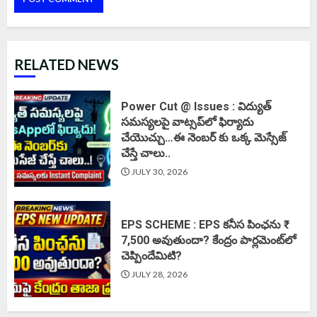
RELATED NEWS
Power Cut @ Issues : విద్యుత్
సమస్యలపై వాట్సప్‌లో ఫిర్యాదు
చేయొచ్చు…ఈ నెంబర్ కు ఒక్క మెస్సేజ్
చేస్తే చాలు..
JULY 30, 2026
EPS SCHEME : EPS కనీస పింఛను ₹
7,500 అవుతుందా? కేంద్రం పార్లమెంట్‌లో
చెప్పిందేమిటి?
JULY 28, 2026