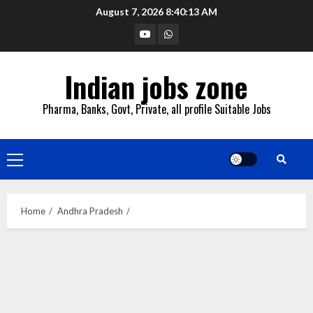
Skip
August 7, 2026
8:40:14 AM
to
YouTube
Whatsapp
content
Indian jobs zone
Pharma, Banks, Govt, Private, all profile Suitable Jobs
Primary
Menu
Home
Andhra Pradesh