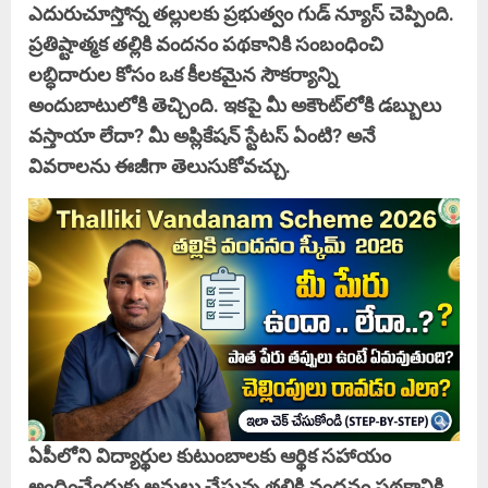
ఎదురుచూస్తోన్న తల్లులకు ప్రభుత్వం గుడ్ న్యూస్ చెప్పింది.
ప్రతిష్టాత్మక తల్లికి వందనం పథకానికి సంబంధించి
లబ్ధిదారుల కోసం ఒక కీలకమైన సౌకర్యాన్ని
అందుబాటులోకి తెచ్చింది. ఇకపై మీ అకౌంట్‌లోకి డబ్బులు
వస్తాయా లేదా? మీ అప్లికేషన్ స్టేటస్ ఏంటి? అనే
వివరాలను ఈజీగా తెలుసుకోవచ్చు.
ఏపీలోని విద్యార్థుల కుటుంబాలకు ఆర్థిక సహాయం
అందించేందుకు అమలు చేస్తున్న తల్లికి వందనం పథకానికి