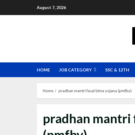
Skip
August 7, 2026
to
content
HOME
JOB CATEGORY
SSC & 12TH
Home
pradhan mantri fasal bima yojana (pmfby)
pradhan mantri 
(pmfby)