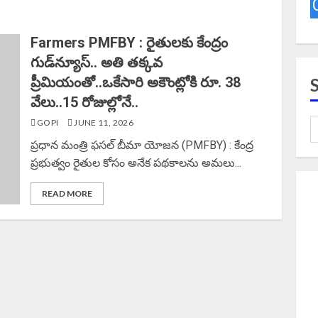
Farmers PMFBY : రైతులకు కేంద్రం
గుడ్‌న్యూస్.. అతి తక్కవ
ప్రీమియంతో..ఒకేసారి అకౌంట్లోకి రూ. 38
వేలు..15 రోజుల్లోనే..
GOPI
JUNE 11, 2026
ప్రధాన మంత్రి ఫసల్ బీమా యోజన (PMFBY) : కేంద్ర
ప్రభుత్వం రైతుల కోసం అనేక పథకాలను అమలు...
READ MORE