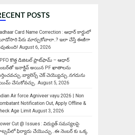
RECENT POSTS
adhaar Card Name Correction : ఆధార్ కార్డులో
ూడోసారి పేరు మార్చుకోవాలా..? ఇలా చేస్తే ఈజీగా
వుతుంది!
August 6, 2026
PFO కొత్త డిజిటల్ ప్లాట్‌ఫామ్‌ – ఆధార్
ెంబర్‌తో ఇనాక్టివ్ అయిన PF ఖాతాలను
ుర్తించవచ్చు..బ్యాలెన్స్ చెక్ చెయ్యొచ్చు..నగదును
్లెయిమ్ చేసుకోవచ్చు..
August 5, 2026
ndian Air force Agniveer vayu 2026 | Non
ombatant Notification Out, Apply Offline &
heck Age Limit
August 3, 2026
ower Cut @ Issues : విద్యుత్ సమస్యలపై
ాట్సప్‌లో ఫిర్యాదు చేయొచ్చు…ఈ నెంబర్ కు ఒక్క