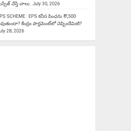
స్సేజ్ చేస్తే చాలు..
July 30, 2026
PS SCHEME : EPS కనీస పింఛను ₹ 7,500
వుతుందా? కేంద్రం పార్లమెంట్‌లో చెప్పిందేమిటి?
uly 28, 2026