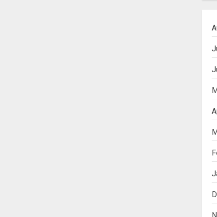
A
J
J
M
A
M
F
J
D
N