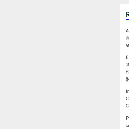
A
మ
అ
E
న
గ
క
I
C
C
P
వ