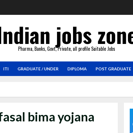
Indian jobs zon
Pharma, Banks, Govt, Private, all profile Suitable Jobs
ITI
GRADUATE / UNDER
DIPLOMA
POST GRADUATE
fasal bima yojana