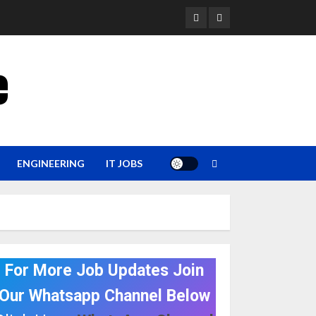
YouTube
Whatsapp
e
ENGINEERING
IT JOBS
For More Job Updates Join
Our Whatsapp Channel Below