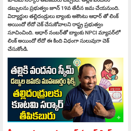
డబ్బులను ప్రభుత్వం జూన్‌ 19వ తేదీన జమ చేయనుంది.
విద్యార్ధుల తల్లిదండ్రులు బ్యాంకు అకౌంటు ఆధార్ తో లింక్
అయిందో లేదో చెక్‌ చేసుకోవాలని రాష్ట్ర ప్రభుత్వం
సూచించింది. ఆధార్‌ నంబర్‌తో బ్యాంకు NPCI మ్యాపర్‌లో
లింక్‌ అయిందో లేదో ఈ కింది విధంగా సులువుగా చెక్
చేసుకోండి.