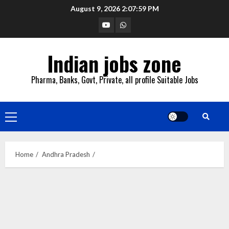
Skip
August 9, 2026
2:08:00 PM
to
YouTube
Whatsapp
content
Indian jobs zone
Pharma, Banks, Govt, Private, all profile Suitable Jobs
Primary
Menu
Home
Andhra Pradesh