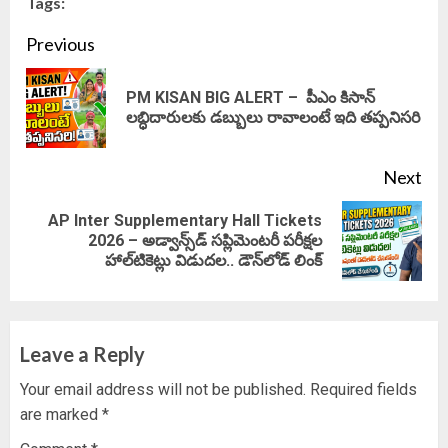
Tags:
Continue
Previous
Reading
PM KISAN BIG ALERT – పీఎం కిసాన్‌
Pre
లబ్ధిదారులకు డబ్బులు రావాలంటే ఇది తప్పనిసరి
pos
Next
AP Inter Supplementary Hall Tickets
Next
2026 – అడ్వాన్స్‌డ్ సప్లిమెంటరీ పరీక్షల
హాల్‌టికెట్లు విడుదల.. డౌన్‌లోడ్ లింక్‌
post:
Leave a Reply
Your email address will not be published.
Required fields
are marked
*