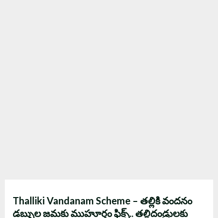
Thalliki Vandanam Scheme – తల్లికి వందనం
డబ్బుల జమకు ముహూర్తం ఫిక్స్.. తల్లిదండ్రులకు