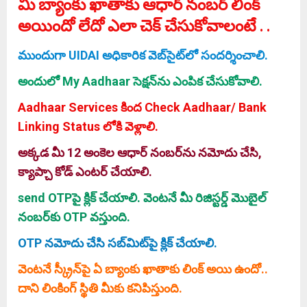
మీ బ్యాంకు ఖాతాకు ఆధార్‌ నంబర్ లింక్‌
అయిందో లేదో ఎలా చెక్‌ చేసుకోవాలంటే . .
ముందుగా UIDAI అధికారిక వెబ్‌సైట్‌లో సందర్శించాలి.
అందులో My Aadhaar సెక్షన్‌ను ఎంపిక చేసుకోవాలి.
Aadhaar Services కింద Check Aadhaar/ Bank
Linking Status లోకి వెళ్లాలి.
అక్కడ మీ 12 అంకెల ఆధార్‌ నంబర్‌ను నమోదు చేసి,
క్యాప్చా కోడ్ ఎంటర్‌ చేయాలి.
send OTPపై క్లిక్ చేయాలి. వెంటనే మీ రిజిస్టర్డ్‌ మొబైల్‌
నంబర్‌కు OTP వస్తుంది.
OTP నమోదు చేసి సబ్‌మిట్‌పై క్లిక్‌ చేయాలి.
వెంటనే స్క్రీన్‌పై ఏ బ్యాంకు ఖాతాకు లింక్‌ అయి ఉందో..
దాని లింకింగ్‌ స్థితి మీకు కనిపిస్తుంది.