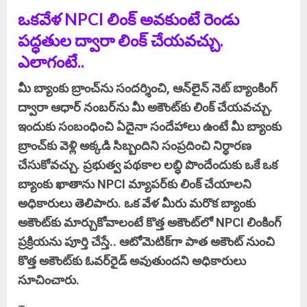
ఒకవేళ NPCI లింక్‌ అవకుంటే రెండు
పద్ధతుల ద్వారా లింక్‌ చేయవచ్చు.
ఎలాగంటే..
మీ బ్యాంకు బ్రాంచ్‌ను సందర్శించి, ఆన్‌లైన్ నెట్ బ్యాంకింగ్‌
ద్వారా ఆధార్‌ నంబర్‌ను మీ అకౌంట్‌కు లింక్ చేయవచ్చు.
ఇందుకు సంబంధించి ఏదైనా సందేహాలు ఉంటే మీ బ్యాంకు
బ్రాంచ్‌కు వెళ్లి అక్కడి సిబ్బందిని సంప్రదించి నిర్ధారణ
చేసుకోవచ్చు. ప్రభుత్వ పథకాల లబ్ధి పొందేందుకు ఒకే ఒక
బ్యాంకు ఖాతాను NPCI మ్యాపర్‌కు లింక్‌ చేయాలని
అధికారులు తెలిపారు. ఒక వేళ మీరు మరొక బ్యాంకు
అకౌంట్‌కు మార్చుకోవాలంటే కొత్త అకౌంట్‌లో NPCI లింకింగ్‌
ప్రక్రియను పూర్తి చేస్తే.. ఆటోమెటిక్‌గా పాత అకౌంట్‌ నుంచి
కొత్త అకౌంట్‌కు ఓవర్‌రైడ్‌ అవుతుందని అధికారులు
సూచించారు.