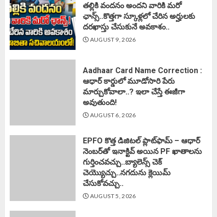
తల్లికి వందనం అందని వారికి మరో
ఛాన్స్..కొత్తగా స్కూళ్లలో చేరిన అర్హులకు
దరఖాస్తు చేసుకునే అవకాశం..
AUGUST 9, 2026
Aadhaar Card Name Correction :
ఆధార్ కార్డులో మూడోసారి పేరు
మార్చుకోవాలా..? ఇలా చేస్తే ఈజీగా
అవుతుంది!
AUGUST 6, 2026
EPFO కొత్త డిజిటల్ ప్లాట్‌ఫామ్‌ – ఆధార్
నెంబర్‌తో ఇనాక్టివ్ అయిన PF ఖాతాలను
గుర్తించవచ్చు..బ్యాలెన్స్ చెక్
చెయ్యొచ్చు..నగదును క్లెయిమ్
చేసుకోవచ్చు..
AUGUST 5, 2026