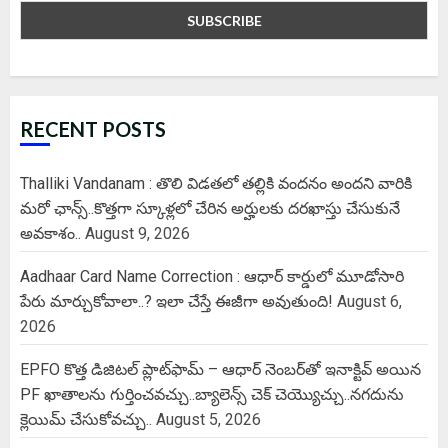
RECENT POSTS
Thalliki Vandanam : తొలి విడతలో తల్లికి వందనం అందని వారికి
మరో ఛాన్స్..కొత్తగా స్కూళ్లలో చేరిన అర్హులకు దరఖాస్తు చేసుకునే
అవకాశం..
August 9, 2026
Aadhaar Card Name Correction : ఆధార్ కార్డులో మూడోసారి
పేరు మార్చుకోవాలా..? ఇలా చేస్తే ఈజీగా అవుతుంది!
August 6,
2026
EPFO కొత్త డిజిటల్ ప్లాట్‌ఫామ్‌ – ఆధార్ నెంబర్‌తో ఇనాక్టివ్ అయిన
PF ఖాతాలను గుర్తించవచ్చు..బ్యాలెన్స్ చెక్ చెయ్యొచ్చు..నగదును
క్లెయిమ్ చేసుకోవచ్చు..
August 5, 2026