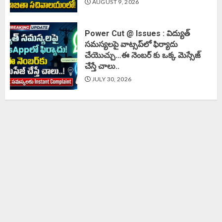
AUGUST 9, 2026
Power Cut @ Issues : విద్యుత్
సమస్యలపై వాట్సప్‌లో ఫిర్యాదు
చేయొచ్చు…ఈ నెంబర్ కు ఒక్క మెస్సేజ్
చేస్తే చాలు..
JULY 30, 2026