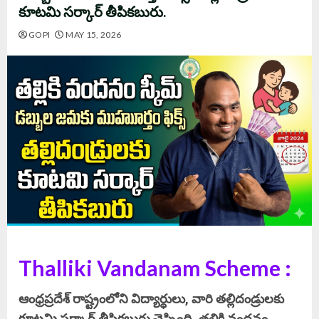
కూటమి సర్కార్ తీపికబురు.
GOPI
MAY 15, 2026
Thalliki Vandanam Scheme :
ఆంధ్రప్రదేశ్ రాష్ట్రంలోని విద్యార్ధులు, వారి తల్లిదండ్రులకు
కూటమి సర్కార్ తీపికబురు చెప్పింది. తల్లికి వందనం