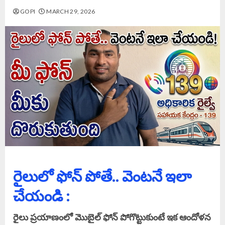
GOPI
MARCH 29, 2026
రైలులో ఫోన్‌ పోతే.. వెంటనే ఇలా
చేయండి :
రైలు ప్రయాణంలో మొబైల్ ఫోన్ పోగొట్టుకుంటే ఇక ఆందోళన