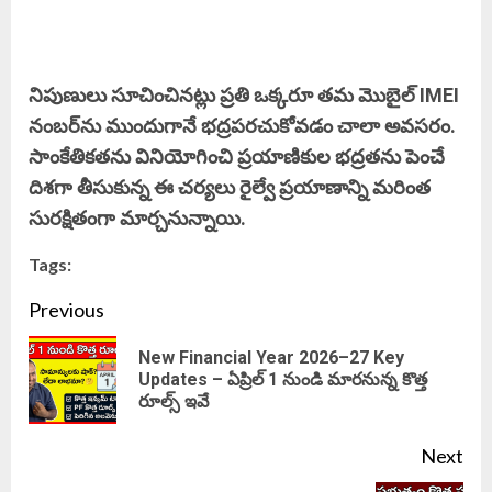
నిపుణులు సూచించినట్లు ప్రతి ఒక్కరూ తమ మొబైల్ IMEI
నంబర్‌ను ముందుగానే భద్రపరచుకోవడం చాలా అవసరం.
సాంకేతికతను వినియోగించి ప్రయాణికుల భద్రతను పెంచే
దిశగా తీసుకున్న ఈ చర్యలు రైల్వే ప్రయాణాన్ని మరింత
సురక్షితంగా మార్చనున్నాయి.
Tags:
Continue
Previous
Reading
New Financial Year 2026–27 Key
Pre
Updates – ఏప్రిల్ 1 నుండి మారనున్న కొత్త
రూల్స్ ఇవే
pos
Next