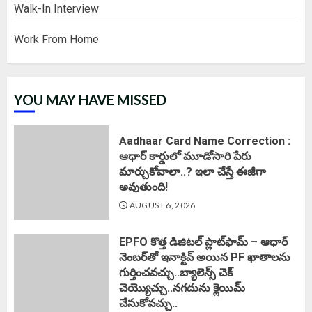
Walk-In Interview
Work From Home
YOU MAY HAVE MISSED
Aadhaar Card Name Correction :
ఆధార్ కార్డులో మూడోసారి పేరు
మార్చుకోవాలా..? ఇలా చేస్తే ఈజీగా
అవుతుంది!
AUGUST 6, 2026
EPFO కొత్త డిజిటల్ ప్లాట్‌ఫామ్‌ – ఆధార్
నెంబర్‌తో ఇనాక్టివ్ అయిన PF ఖాతాలను
గుర్తించవచ్చు..బ్యాలెన్స్ చెక్
చెయ్యొచ్చు..నగదును క్లెయిమ్
చేసుకోవచ్చు..