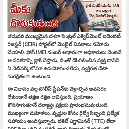
తదుపరి ముఖ్యమైన దశగా సెంట్రల్‌ ఎక్విప్‌మెంట్‌ ఐడెంటిటీ
రిజిస్టర్‌ (CEIR) పోర్టల్‌లో మొబైల్ వివరాలు నమోదు
చేయాలి. ఫోన్ IMEI నంబర్ ఆధారంగా అధికారులు వెంటనే
ఆ పరికరాన్ని బ్లాక్ చేస్తారు. దీంతో దొంగిలించిన వ్యక్తి దానిని
ఏ నెట్‌వర్క్‌లోనూ ఉపయోగించలేడు, వ్యక్తిగత డేటా
సురక్షితంగా ఉంటుంది.
ఈ విధానం వల్ల పోలీస్ స్టేషన్‌కు వెళ్లాల్సిన అవసరం
లేకుండానే తక్షణ రక్షణ లభిస్తుంది. ప్రయాణం
కొనసాగుతూనే దర్యాప్తు ప్రక్రియ ప్రారంభమవుతుంది.
ముఖ్యంగా మహిళలు, వృద్ధుల కోసం రైల్వే సిబ్బంది ప్రత్యేక
సహాయం అందిస్తున్నారు. టికెట్ ఎగ్జామినర్ (TTE) లేదా