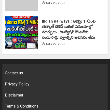
JULY 28, 2026
Indian Railways : ఆగస్టు 1 నుంచి
తత్కాల్‌ టికెట్‌ బుకింగ్‌ సమయాల్లో
మార్పులు.. రిజర్వేషన్ కౌంటర్‌కు
రెండుసార్లు వెళ్లాల్సిన అవసరం లేదు
JULY 27, 2026
Contact us
Privacy Policy
Disclaimer
Terms & Conditions