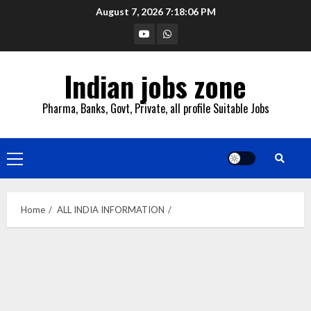
Skip
August 7, 2026
7:18:08 PM
to
YouTube
Whatsapp
content
Indian jobs zone
Pharma, Banks, Govt, Private, all profile Suitable Jobs
Primary
Menu
Home
ALL INDIA INFORMATION