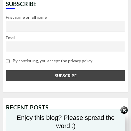
SUBSCRIBE
First name or full name
Email
By continuing, you accept the privacy policy
RECENT POSTS
Enjoy this blog? Please spread the
Aadhaar Card Name Correction : ఆధార్ కార్డులో మూడోసారి
word :)
పేరు మార్చుకోవాలా..? ఇలా చేస్తే ఈజీగా అవుతుంది!
August 6,