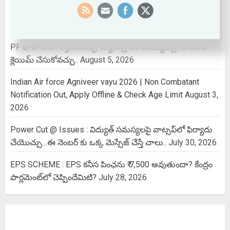
2026
EPFO కొత్త డిజిటల్ ప్లాట్‌ఫామ్‌ – ఆధార్ నెంబర్‌తో ఇనాక్టివ్ అయిన
PF ఖాతాలను గుర్తించవచ్చు..బ్యాలెన్స్ చెక్ చెయ్యొచ్చు..నగదును
క్లెయిమ్ చేసుకోవచ్చు..
August 5, 2026
Indian Air force Agniveer vayu 2026 | Non Combatant
Notification Out, Apply Offline & Check Age Limit
August 3,
2026
Power Cut @ Issues : విద్యుత్ సమస్యలపై వాట్సప్‌లో ఫిర్యాదు
చేయొచ్చు…ఈ నెంబర్ కు ఒక్క మెస్సేజ్ చేస్తే చాలు..
July 30, 2026
EPS SCHEME : EPS కనీస పింఛను ₹ 7,500 అవుతుందా? కేంద్రం
పార్లమెంట్‌లో చెప్పిందేమిటి?
July 28, 2026