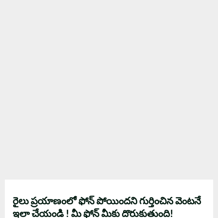
రైలు ప్రయాణంలో ఫోన్ పోయిందని గుర్తించిన వెంటనే
ఇలా చేయండి ! మీ ఫోన్‌ మీకు దొరుకుతుంది!