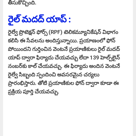
తీసుకొచ్చింది.
రైల్‌ మదద్‌ యాప్
:
రైల్వే ప్రొటెక్షన్‌ ఫోర్స్‌ (RPF) టెలికమ్యూనికేషన్ విభాగం
కలిసి ఈ సేవలను అందిస్తున్నాయి. ప్రయాణంలో ఫోన్
పోయిందని గుర్తించిన వెంటనే ప్రయాణికులు రైల్‌ మదద్‌
యాప్ ద్వారా ఫిర్యాదు చేయవచ్చు లేదా 139 హెల్ప్‌లైన్
నంబర్‌కు కాల్ చేయవచ్చు. ఈ ఫిర్యాదు అందిన వెంటనే
రైల్వే సిబ్బంది స్పందించి అవసరమైన చర్యలు
ప్రారంభిస్తారు. తోటి ప్రయాణికుల ఫోన్ ద్వారా కూడా ఈ
ప్రక్రియ పూర్తి చేయవచ్చు.