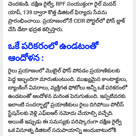
చెందకండి. దక్షిణ రైల్వే, RPF సంయుక్తంగా రైల్‌ మదద్
యాప్, 139 ద్వారా కొత్త డిజిటల్ ఫిర్యాదు సేవను
ప్రారంభించాయి. ప్రయాణంలోనే CEIR పోర్టల్‌లో ఫోన్ బ్లాక్
చేసి డేటా భద్రత కల్పిస్తారు.
ఒకే పరికరంలో ఉండటంతో
ఆందోళన :
రైలు ప్రయాణంలో మొబైల్ ఫోన్ పోవడం ప్రయాణికులకు
పెద్ద ఇబ్బందిగా మారుతుంటుంది. ముఖ్యమైన కాంటాక్టులు,
బ్యాంకింగ్ వివరాలు, వ్యక్తిగత ఫోటోలు అన్నీ ఒకే పరికరంలో
ఉండటంతో ఆందోళన మరింత పెరుగుతుంది. ఇప్పటివరకు
ఇలాంటి సందర్భాల్లో ప్రయాణికులు రైలు దిగిపోయి పోలీస్
స్టేషన్‌లకు వెళ్లి ఎఫ్ఐఆర్ నమోదు చేయాల్సి వచ్చేది.
అయితే ఇప్పుడు ఈ సమస్యకు పరిష్కారంగా దక్షిణ రైల్వే
ఒక వినూత్న డిజిటల్ సదుపాయాన్ని అందుబాటులోకి