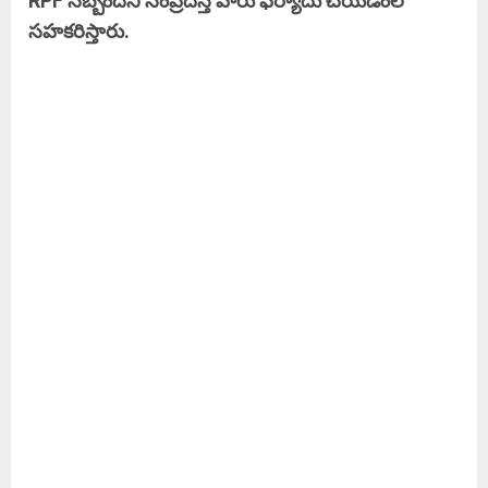
RPF సిబ్బందిని సంప్రదిస్తే వారు ఫిర్యాదు చేయడంలో
సహకరిస్తారు.