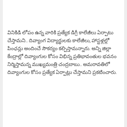
వినికిడి లోపం ఉన్న వారికి ప్రత్యేక డిగ్రీ కాలేజీలు ఏర్పాటు
చేస్తామని.. దివ్యాంగ విద్యార్థులకు కాలేజీలు, హాస్టళ్లల్లో
పింఛన్లు అందించే సౌకర్యం కల్పిస్తామన్నారు. అన్ని జిల్లా
కేంద్రాల్లో దివ్యాంగుల కోసం విభిన్న ప్రతిభావంతుల భవనం
నిర్మిస్తామన్న ముఖ్యమంత్రి చంద్రబాబు.. అమరావతిలో
దివ్యాంగుల కోసం ప్రత్యేక ఏర్పాట్లు చేస్తామని ప్రకటించారు.