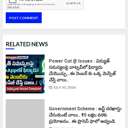
RELATED NEWS
Power Cut @ Issues : విద్యుత్
సమస్యలపై వాట్సప్‌లో ఫిర్యాదు
చేయొచ్చు…ఈ నెంబర్ కు ఒక్క మెస్సేజ్
చేస్తే చాలు..
JULY 30, 2026
Government Scheme : జస్ట్ దరఖాస్తు
చేసుకుంటే చాలు.. ₹15 లక్షల వరకు
ప్రయోజనం.. ఈ ప్రాసెస్ ఫాలో అవ్వండి.