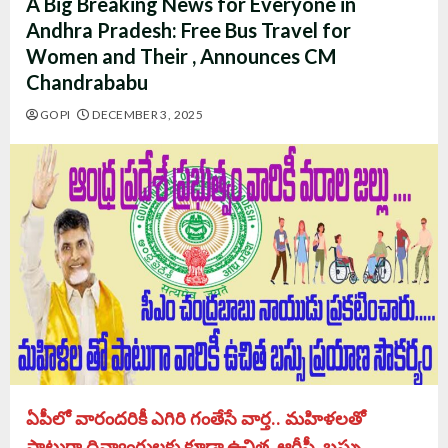
A Big Breaking News for Everyone in
Andhra Pradesh: Free Bus Travel for
Women and Their , Announces CM
Chandrababu
GOPI
DECEMBER 3, 2025
ఏపీలో వారందరికీ ఎగిరి గంతేసే వార్త.. మహిళలతో
పాటుగా దివ్యాంగులకు కూడా ఉచిత
ఆర్టీసీ
బస్సు