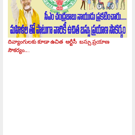
దివ్యాంగులకు కూడా ఉచిత ఆర్టీసీ బస్సు
ప్రయాణ
సౌకర్యం..
..