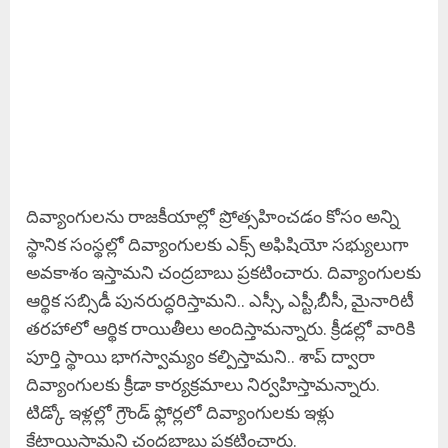
దివ్యాంగులను రాజకీయాల్లో ప్రోత్సహించడం కోసం అన్ని
స్థానిక సంస్థల్లో దివ్యాంగులకు ఎక్స్ అఫిషియో సభ్యులుగా
అవకాశం ఇస్తామని చంద్రబాబు ప్రకటించారు. దివ్యాంగులకు
ఆర్థిక సబ్సిడీ పునరుద్ధరిస్తామని.. ఎస్సీ, ఎస్టీ,బీసీ, మైనారిటీ
తరహాలో ఆర్థిక రాయితీలు అందిస్తామన్నారు. క్రీడల్లో వారికి
పూర్తి స్థాయి భాగస్వామ్యం కల్పిస్తామని.. శాప్ ద్వారా
దివ్యాంగులకు క్రీడా కార్యక్రమాలు నిర్వహిస్తామన్నారు.
టిడ్కో ఇళ్లల్లో గ్రౌండ్ ఫ్లోర్లలో దివ్యాంగులకు ఇళ్లు
కేటాయిస్తామని చంద్రబాబు ప్రకటించారు.