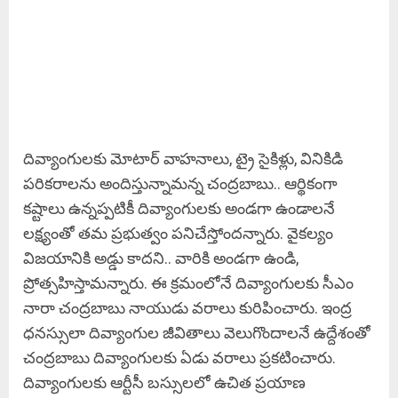
దివ్యాంగులకు మోటార్ వాహనాలు, ట్రై సైకిళ్లు, వినికిడి
పరికరాలను అందిస్తున్నామన్న చంద్రబాబు.. ఆర్థికంగా
కష్టాలు ఉన్నప్పటికీ దివ్యాంగులకు అండగా ఉండాలనే
లక్ష్యంతో తమ ప్రభుత్వం పనిచేస్తోందన్నారు. వైకల్యం
విజయానికి అడ్డు కాదని.. వారికి అండగా ఉండి,
ప్రోత్సహిస్తామన్నారు. ఈ క్రమంలోనే దివ్యాంగులకు సీఎం
నారా చంద్రబాబు నాయుడు వరాలు కురిపించారు. ఇంద్ర
ధనస్సులా దివ్యాంగుల జీవితాలు వెలుగొందాలనే ఉద్దేశంతో
చంద్రబాబు దివ్యాంగులకు ఏడు వరాలు ప్రకటించారు.
దివ్యాంగులకు ఆర్టీసీ బస్సులలో ఉచిత ప్రయాణ