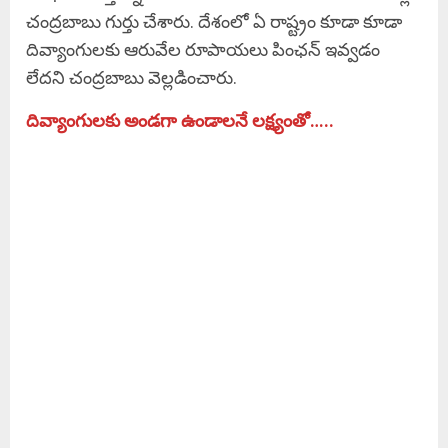
చంద్రబాబు గుర్తు చేశారు. దేశంలో ఏ రాష్ట్రం కూడా కూడా
దివ్యాంగులకు ఆరువేల రూపాయలు పింఛన్ ఇవ్వడం
లేదని చంద్రబాబు వెల్లడించారు.
దివ్యాంగులకు అండగా ఉండాలనే లక్ష్యంతో…..