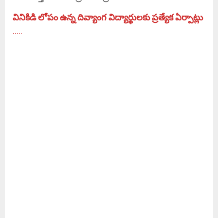
వినికిడి లోపం ఉన్న దివ్యాంగ విద్యార్థులకు ప్రత్యేక ఏర్పాట్లు
…..