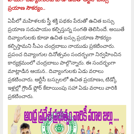
ప్రయాణ సౌకర్యం..
ఏపీలో మహిళలకు స్త్రీ శక్తి పథకం పేరుతో ఉచిత బస్సు
ప్రయాణ సదుపాయం కల్పిస్తున్న సంగతి తెలిసిందే. అయితే
దివ్యాంగులకు కూడా ఉచిత బస్సు ప్రయాణ సౌకర్యం
కల్పిస్తామని సీఎం చంద్రబాబు నాయుడు ప్రకటించారు.
ప్రపంచ దివ్యాంగుల దినోత్సవం సందర్బంగా నిర్వహించిన
కార్యక్రమంలో చంద్రబాబు పాల్గొన్నారు. ఈ సందర్భంగా
మాట్లాడిన ఆయన.. దివ్యాంగులకు ఏడు వరాలు
ప్రకటించారు. ఆర్టీసీ బస్సులలో ఉచిత ప్రయాణం, టిడ్కో
ఇళ్లల్లో గ్రౌండ్ ఫ్లోర్ కేటాయింపు సహా ఏడు వరాలు వారికి
ప్రకటించారు.