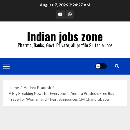
Skip
August 7, 2026
2:24:28 AM
to
YouTube
Whatsapp
content
Indian jobs zone
Pharma, Banks, Govt, Private, all profile Suitable Jobs
Primary
Menu
Home
Andhra Pradesh
A Big Breaking News for Everyone in Andhra Pradesh: Free Bus
Travel for Women and Their , Announces CM Chandrababu