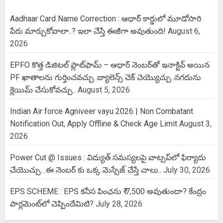
Aadhaar Card Name Correction : ఆధార్ కార్డులో మూడోసారి
పేరు మార్చుకోవాలా..? ఇలా చేస్తే ఈజీగా అవుతుంది!
August 6,
2026
EPFO కొత్త డిజిటల్ ప్లాట్‌ఫామ్‌ – ఆధార్ నెంబర్‌తో ఇనాక్టివ్ అయిన
PF ఖాతాలను గుర్తించవచ్చు..బ్యాలెన్స్ చెక్ చెయ్యొచ్చు..నగదును
క్లెయిమ్ చేసుకోవచ్చు..
August 5, 2026
Indian Air force Agniveer vayu 2026 | Non Combatant
Notification Out, Apply Offline & Check Age Limit
August 3,
2026
Power Cut @ Issues : విద్యుత్ సమస్యలపై వాట్సప్‌లో ఫిర్యాదు
చేయొచ్చు…ఈ నెంబర్ కు ఒక్క మెస్సేజ్ చేస్తే చాలు..
July 30, 2026
EPS SCHEME : EPS కనీస పింఛను ₹ 7,500 అవుతుందా? కేంద్రం
పార్లమెంట్‌లో చెప్పిందేమిటి?
July 28, 2026