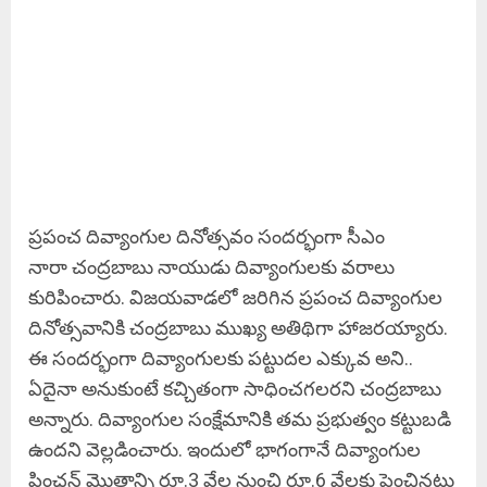
ప్రపంచ దివ్యాంగుల దినోత్సవం సందర్భంగా సీఎం
నారా చంద్రబాబు నాయుడు దివ్యాంగులకు వరాలు
కురిపించారు. విజయవాడలో జరిగిన ప్రపంచ దివ్యాంగుల
దినోత్సవానికి చంద్రబాబు ముఖ్య అతిథిగా హాజరయ్యారు.
ఈ సందర్భంగా దివ్యాంగులకు పట్టుదల ఎక్కువ అని..
ఏదైనా అనుకుంటే కచ్చితంగా సాధించగలరని చంద్రబాబు
అన్నారు. దివ్యాంగుల సంక్షేమానికి తమ ప్రభుత్వం కట్టుబడి
ఉందని వెల్లడించారు. ఇందులో భాగంగానే దివ్యాంగుల
పింఛన్ మొత్తాన్ని రూ.3 వేల నుంచి రూ.6 వేలకు పెంచినట్లు