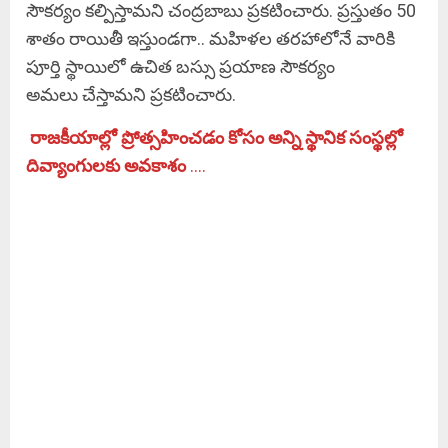
సౌకర్యం కల్పిస్తామని చంద్రబాబు ప్రకటించారు. ప్రస్తుతం 50
శాతం రాయితీ ఇస్తుండగా.. మహిళల తరహాలోనే వారికి
పూర్తి స్థాయిలో ఉచిత బస్సు ప్రయాణ సౌకర్యం
అమలు చేస్తామని ప్రకటించారు.
రాజకీయాల్లో ప్రోత్సహించడం కోసం అన్ని స్థానిక సంస్థల్లో
దివ్యాంగులకు అవకాశం
….