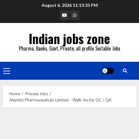
Skip
August 6, 2026
11:13:36 PM
to
YouTube
Whatsapp
content
Indian jobs zone
Pharma, Banks, Govt, Private, all profile Suitable Jobs
Primary
Menu
Home
Private Jobs
Alembic Pharmaceuticals Limited – Walk-Ins for QC / QA