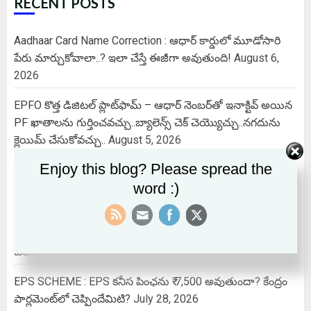
RECENT POSTS
Aadhaar Card Name Correction : ఆధార్ కార్డులో మూడోసారి
పేరు మార్చుకోవాలా..? ఇలా చేస్తే ఈజీగా అవుతుంది!
August 6,
2026
EPFO కొత్త డిజిటల్ ప్లాట్‌ఫామ్‌ – ఆధార్ నెంబర్‌తో ఇనాక్టివ్ అయిన
PF ఖాతాలను గుర్తించవచ్చు..బ్యాలెన్స్ చెక్ చెయ్యొచ్చు..నగదును
క్లెయిమ్ చేసుకోవచ్చు..
August 5, 2026
Enjoy this blog? Please spread the
Indian Air force Agniveer vayu 2026 | Non Combatant
word :)
Notification Out, Apply Offline & Check Age Limit
August 3,
2026
Power Cut @ Issues : విద్యుత్ సమస్యలపై వాట్సప్‌లో ఫిర్యాదు
చేయొచ్చు…ఈ నెంబర్ కు ఒక్క మెస్సేజ్ చేస్తే చాలు..
July 30, 2026
EPS SCHEME : EPS కనీస పింఛను ₹ 7,500 అవుతుందా? కేంద్రం
పార్లమెంట్‌లో చెప్పిందేమిటి?
July 28, 2026