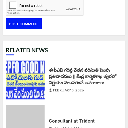
RELATED NEWS
ఈపీఎఫ్‌ గరిష్ఠ వేతన పరిమితి పెంపు
ప్రతిపాదనలు || కేంద్ర కార్మికశాఖ త్వరలో
నిర్ణయం వెలువరించే అవకాశాలు
FEBRUARY 5, 2026
Consultant at Trident