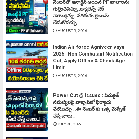
నెంబర్‌తో ఇనాక్టివ్ అయిన PF ఖాతాలను
గుర్తించవచ్చు..బ్యాలెన్స్ చెక్
చెయ్యొచ్చు..నగదును క్లెయిమ్
చేసుకోవచ్చు..
AUGUST 5, 2026
Indian Air force Agniveer vayu
2026 | Non Combatant Notification
Out, Apply Offline & Check Age
Limit
AUGUST 3, 2026
Power Cut @ Issues : విద్యుత్
సమస్యలపై వాట్సప్‌లో ఫిర్యాదు
చేయొచ్చు…ఈ నెంబర్ కు ఒక్క మెస్సేజ్
చేస్తే చాలు..
JULY 30, 2026