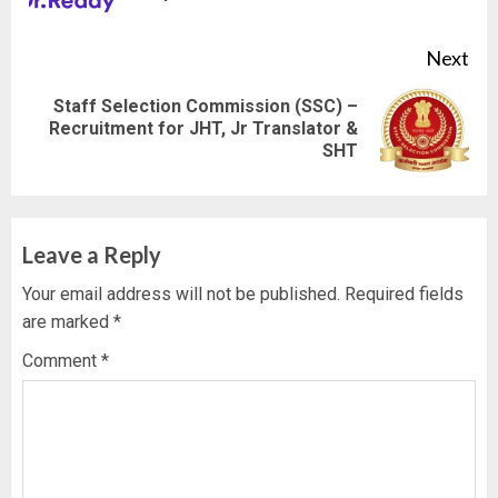
pos
Next
Staff Selection Commission (SSC) –
Next
Recruitment for JHT, Jr Translator &
SHT
post:
Leave a Reply
Your email address will not be published.
Required fields
are marked
*
Comment
*