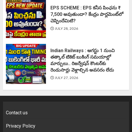
EPS SCHEME : EPS కనీస పింఛను ₹
7,500 అవుతుందా? కేంద్రం పార్లమెంట్‌లో
చెప్పిందేమిటి?
JULY 28, 2026
Indian Railways : ఆగస్టు 1 నుంచి
తత్కాల్‌ టికెట్‌ బుకింగ్‌ సమయాల్లో
మార్పులు.. రిజర్వేషన్ కౌంటర్‌కు
రెండుసార్లు వెళ్లాల్సిన అవసరం లేదు
JULY 27, 2026
Contact us
Privacy Policy