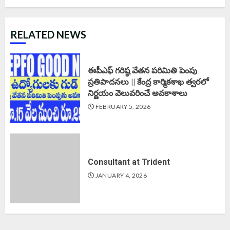
RELATED NEWS
ఈపీఎఫ్‌ గరిష్ఠ వేతన పరిమితి పెంపు
ప్రతిపాదనలు || కేంద్ర కార్మికశాఖ త్వరలో
నిర్ణయం వెలువరించే అవకాశాలు
FEBRUARY 5, 2026
Consultant at Trident
JANUARY 4, 2026