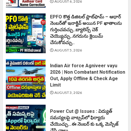
AUGUST 6, 2026
EPFO కొత్త డిజిటల్ ప్లాట్‌ఫామ్‌ – ఆధార్
నెంబర్‌తో ఇనాక్టివ్ అయిన PF ఖాతాలను
గుర్తించవచ్చు..బ్యాలెన్స్ చెక్
చెయ్యొచ్చు..నగదును క్లెయిమ్
చేసుకోవచ్చు..
AUGUST 5, 2026
Indian Air force Agniveer vayu
2026 | Non Combatant Notification
Out, Apply Offline & Check Age
Limit
AUGUST 3, 2026
Power Cut @ Issues : విద్యుత్
సమస్యలపై వాట్సప్‌లో ఫిర్యాదు
చేయొచ్చు…ఈ నెంబర్ కు ఒక్క మెస్సేజ్
చేస్తే చాలు..