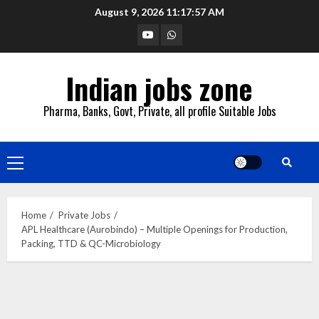
Skip
August 9, 2026
11:17:58 AM
to
YouTube
Whatsapp
content
Indian jobs zone
Pharma, Banks, Govt, Private, all profile Suitable Jobs
Primary
Menu
Home
Private Jobs
APL Healthcare (Aurobindo) – Multiple Openings for Production,
Packing, TTD & QC-Microbiology