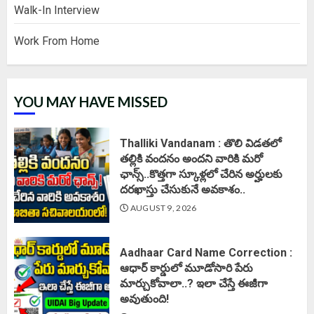
Walk-In Interview
Work From Home
YOU MAY HAVE MISSED
Thalliki Vandanam : తొలి విడతలో
తల్లికి వందనం అందని వారికి మరో
ఛాన్స్..కొత్తగా స్కూళ్లలో చేరిన అర్హులకు
దరఖాస్తు చేసుకునే అవకాశం..
AUGUST 9, 2026
Aadhaar Card Name Correction :
ఆధార్ కార్డులో మూడోసారి పేరు
మార్చుకోవాలా..? ఇలా చేస్తే ఈజీగా
అవుతుంది!