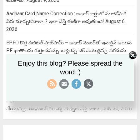
అవకాశం..
August 9, 2026
Aadhaar Card Name Correction : ఆధార్ కార్డులో మూడోసారి
పేరు మార్చుకోవాలా..? ఇలా చేస్తే ఈజీగా అవుతుంది!
August 6,
2026
EPFO కొత్త డిజిటల్ ప్లాట్‌ఫామ్‌ – ఆధార్ నెంబర్‌తో ఇనాక్టివ్ అయిన
PF ఖాతాలను గుర్తించవచ్చు..బ్యాలెన్స్ చెక్ చెయ్యొచ్చు..నగదును
క్లెయిమ్ చేసుకోవచ్చు..
August 5, 2026
Enjoy this blog? Please spread the
word :)
Indian Air force Agniveer vayu 2026 | Non Combatant
Notification Out, Apply Offline & Check Age Limit
August 3,
2026
Power Cut @ Issues : విద్యుత్ సమస్యలపై వాట్సప్‌లో ఫిర్యాదు
చేయొచ్చు…ఈ నెంబర్ కు ఒక్క మెస్సేజ్ చేస్తే చాలు..
July 30, 2026