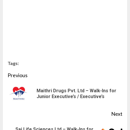
Tags:
Continue
Previous
Reading
Maithri Drugs Pvt. Ltd – Walk-Ins for
Pre
Junior Executive’s / Executive’s
pos
Next
Sai Life Sciences Ltd – Walk-Ins for