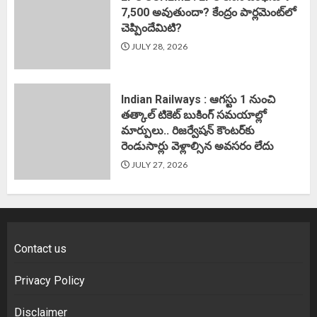
7,500 అవుతుందా? కేంద్రం పార్లమెంట్‌లో
చెప్పిందేమిటి?
JULY 28, 2026
Indian Railways : ఆగస్టు 1 నుంచి
తత్కాల్‌ టికెట్‌ బుకింగ్‌ సమయాల్లో
మార్పులు.. రిజర్వేషన్ కౌంటర్‌కు
రెండుసార్లు వెళ్లాల్సిన అవసరం లేదు
JULY 27, 2026
Contact us
Privacy Policy
Disclaimer