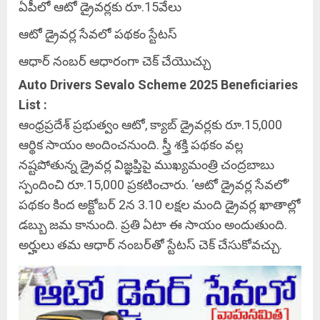
ఏపీలో ఆటో డ్రైవర్లకు రూ.15వేలు
ఆటో డ్రైవర్ల సేవలో పథకం స్టేటస్
ఆధార్ నంబర్ ఆధారంగా చెక్ చేయొచ్చు
Auto Drivers Sevalo Scheme 2025 Beneficiaries
List :
ఆంధ్రప్రదేశ్ ప్రభుత్వం ఆటో, క్యాబ్ డ్రైవర్లకు రూ.15,000
ఆర్థిక సాయం అందించనుంది. స్త్రీ శక్తి పథకం వల్ల
నష్టపోతున్న డ్రైవర్ల విజ్ఞప్తిపై ముఖ్యమంత్రి చంద్రబాబు
స్పందించి రూ.15,000 ప్రకటించారు. ‘ఆటో డ్రైవర్ల సేవలో’
పథకం కింద అక్టోబర్ 2న 3.10 లక్షల మంది డ్రైవర్ల ఖాతాల్లో
డబ్బు జమ కానుంది. ప్రతి ఏటా ఈ సాయం అందుతుంది.
అర్హులు తమ ఆధార్ నంబర్‌తో స్టేటస్ చెక్ చేసుకోవచ్చు.