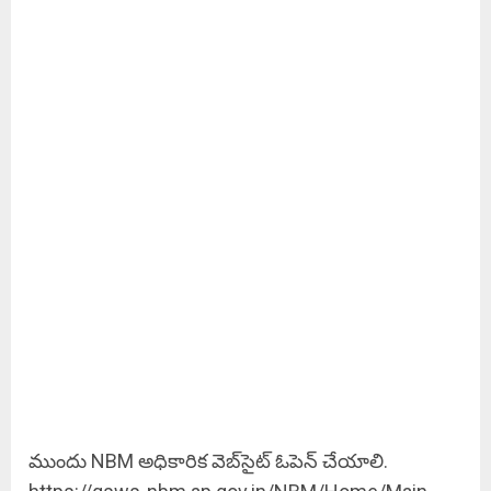
ముందు NBM అధికారిక వెబ్‌సైట్ ఓపెన్ చేయాలి.