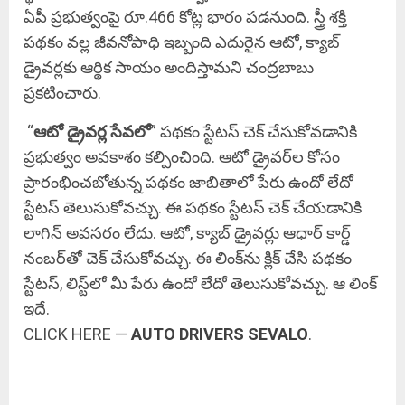
ఏపీ ప్రభుత్వంపై రూ.466 కోట్ల భారం పడనుంది. స్త్రీ శక్తి
పథకం వల్ల జీవనోపాధి ఇబ్బంది ఎదురైన ఆటో, క్యాబ్
డ్రైవర్లకు ఆర్థిక సాయం అందిస్తామని చంద్రబాబు
ప్రకటించారు.
“
ఆటో డ్రైవర్ల సేవలో
” పథకం స్టేటస్ చెక్ చేసుకోవడానికి
ప్రభుత్వం అవకాశం కల్పించింది. ఆటో డ్రైవర్‌ల కోసం
ప్రారంభించబోతున్న పథకం జాబితాలో పేరు ఉందో లేదో
స్టేటస్ తెలుసుకోవచ్చు. ఈ పథకం స్టేటస్ చెక్ చేయడానికి
లాగిన్ అవసరం లేదు. ఆటో, క్యాబ్ డ్రైవర్లు ఆధార్ కార్డ్
నంబర్‌తో చెక్ చేసుకోవచ్చు. ఈ లింక్‌ను క్లిక్ చేసి పథకం
స్టేటస్, లిస్ట్‌లో మీ పేరు ఉందో లేదో తెలుసుకోవచ్చు. ఆ లింక్
ఇదే.
CLICK HERE —
AUTO DRIVERS SEVALO
.