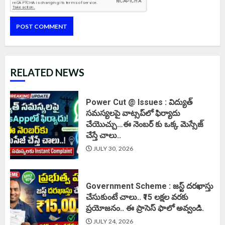
RELATED NEWS
Power Cut @ Issues : విద్యుత్
సమస్యలపై వాట్సప్‌లో ఫిర్యాదు
చేయొచ్చు…ఈ నెంబర్ కు ఒక్క మెస్సేజ్
చేస్తే చాలు..
JULY 30, 2026
Government Scheme : జస్ట్ దరఖాస్తు
చేసుకుంటే చాలు.. ₹15 లక్షల వరకు
ప్రయోజనం.. ఈ ప్రాసెస్ ఫాలో అవ్వండి.
JULY 24, 2026