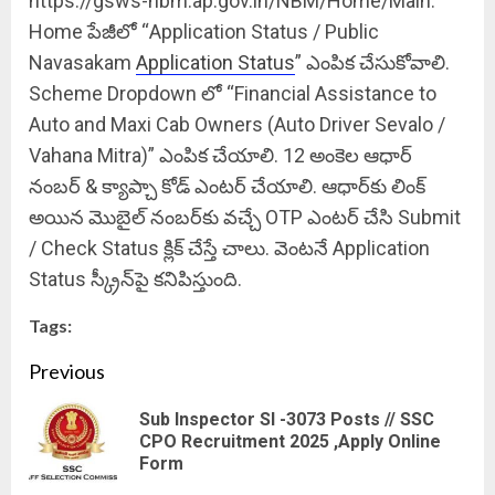
https://gsws-nbm.ap.gov.in/NBM/Home/Main.
Home పేజీలో “Application Status / Public
Navasakam
Application Status
” ఎంపిక చేసుకోవాలి.
Scheme Dropdown లో “Financial Assistance to
Auto and Maxi Cab Owners (Auto Driver Sevalo /
Vahana Mitra)” ఎంపిక చేయాలి. 12 అంకెల ఆధార్
నంబర్ & క్యాప్చా కోడ్ ఎంటర్ చేయాలి. ఆధార్‌కు లింక్
అయిన మొబైల్ నంబర్‌కు వచ్చే OTP ఎంటర్ చేసి Submit
/ Check Status క్లిక్ చేస్తే చాలు. వెంటనే Application
Status స్క్రీన్‌పై కనిపిస్తుంది.
Tags:
Continue
Previous
Reading
Sub Inspector SI -3073 Posts // SSC
Pre
CPO Recruitment 2025 ,Apply Online
Form
pos