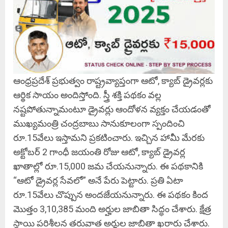
ఆంధ్రప్రదేశ్ ప్రభుత్వం రాష్ట్రవ్యాప్తంగా ఆటో, క్యాబ్ డ్రైవర్లకు
ఆర్థిక సాయం అందిస్తోంది. స్త్రీ శక్తి పథకం వల్ల
నష్టపోతున్నామంటూ డ్రైవర్లు ఆందోళన వ్యక్తం చేయడంతో
ముఖ్యమంత్రి చంద్రబాబు సానుకూలంగా స్పందించి
రూ.15వేలు ఇస్తామని ప్రకటించారు. ఇచ్చిన హామీ మేరకు
అక్టోబర్ 2 గాంధీ జయంతి రోజు ఆటో, క్యాబ్ డ్రైవర్ల
ఖాతాల్లో రూ.15,000 జమ చేయనున్నారు. ఈ పథకానికి
“ఆటో డ్రైవర్ల సేవలో” అనే పేరు పెట్టారు. ప్రతి ఏటా
రూ.15వేలు చొప్పున అందజేయనున్నారు. ఈ పథకం కింద
మొత్తం 3,10,385 మంది అర్హుల జాబితా సిద్ధం చేశారు. క్షేత్ర
స్థాయి పరిశీలన తరువాత అర్హుల జాబితా ఖరారు చేశారు.