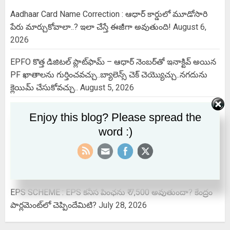
Aadhaar Card Name Correction : ఆధార్ కార్డులో మూడోసారి
పేరు మార్చుకోవాలా..? ఇలా చేస్తే ఈజీగా అవుతుంది!
August 6,
2026
EPFO కొత్త డిజిటల్ ప్లాట్‌ఫామ్‌ – ఆధార్ నెంబర్‌తో ఇనాక్టివ్ అయిన
PF ఖాతాలను గుర్తించవచ్చు..బ్యాలెన్స్ చెక్ చెయ్యొచ్చు..నగదును
క్లెయిమ్ చేసుకోవచ్చు..
August 5, 2026
Indian Air force Agniveer vayu 2026 | Non Combatant
Enjoy this blog? Please spread the
Notification Out, Apply Offline & Check Age Limit
August 3,
word :)
2026
Power Cut @ Issues : విద్యుత్ సమస్యలపై వాట్సప్‌లో ఫిర్యాదు
చేయొచ్చు…ఈ నెంబర్ కు ఒక్క మెస్సేజ్ చేస్తే చాలు..
July 30, 2026
EPS SCHEME : EPS కనీస పింఛను ₹ 7,500 అవుతుందా? కేంద్రం
పార్లమెంట్‌లో చెప్పిందేమిటి?
July 28, 2026