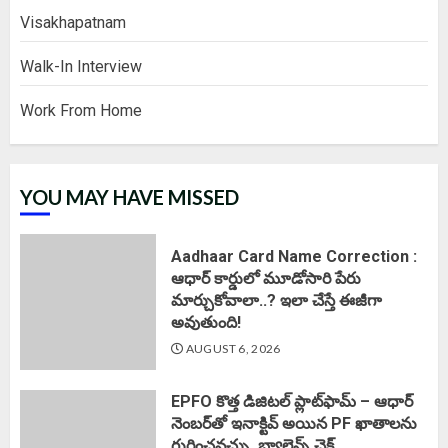
Visakhapatnam
Walk-In Interview
Work From Home
YOU MAY HAVE MISSED
Aadhaar Card Name Correction :
ఆధార్ కార్డులో మూడోసారి పేరు
మార్చుకోవాలా..? ఇలా చేస్తే ఈజీగా
అవుతుంది!
AUGUST 6, 2026
EPFO కొత్త డిజిటల్ ప్లాట్‌ఫామ్‌ – ఆధార్
నెంబర్‌తో ఇనాక్టివ్ అయిన PF ఖాతాలను
గుర్తించవచ్చు..బ్యాలెన్స్ చెక్