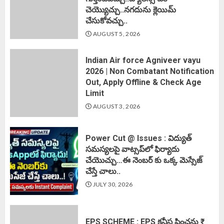
చెయ్యొచ్చు..నగదును క్లెయిమ్
చేసుకోవచ్చు..
AUGUST 5, 2026
Indian Air force Agniveer vayu
2026 | Non Combatant Notification
Out, Apply Offline & Check Age
Limit
AUGUST 3, 2026
Power Cut @ Issues : విద్యుత్
సమస్యలపై వాట్సప్‌లో ఫిర్యాదు
చేయొచ్చు…ఈ నెంబర్ కు ఒక్క మెస్సేజ్
చేస్తే చాలు..
JULY 30, 2026
EPS SCHEME : EPS కనీస పింఛను ₹