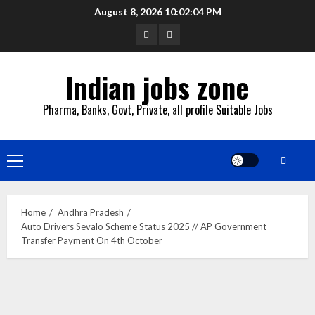
Skip
August 8, 2026
10:02:05 PM
to
YouTube
Whatsapp
content
Indian jobs zone
Pharma, Banks, Govt, Private, all profile Suitable Jobs
Primary
Menu
Home
Andhra Pradesh
Auto Drivers Sevalo Scheme Status 2025 // AP Government
Transfer Payment On 4th October