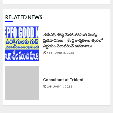
RELATED NEWS
ఈపీఎఫ్‌ గరిష్ఠ వేతన పరిమితి పెంపు
ప్రతిపాదనలు || కేంద్ర కార్మికశాఖ త్వరలో
నిర్ణయం వెలువరించే అవకాశాలు
FEBRUARY 5, 2026
Consultant at Trident
JANUARY 4, 2026