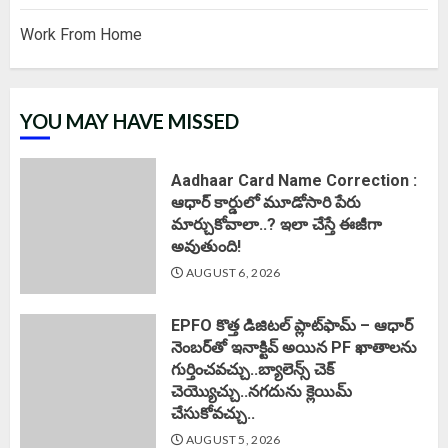
Work From Home
YOU MAY HAVE MISSED
Aadhaar Card Name Correction :
ఆధార్ కార్డులో మూడోసారి పేరు
మార్చుకోవాలా..? ఇలా చేస్తే ఈజీగా
అవుతుంది!
AUGUST 6, 2026
EPFO కొత్త డిజిటల్ ప్లాట్‌ఫామ్‌ – ఆధార్
నెంబర్‌తో ఇనాక్టివ్ అయిన PF ఖాతాలను
గుర్తించవచ్చు..బ్యాలెన్స్ చెక్
చెయ్యొచ్చు..నగదును క్లెయిమ్
చేసుకోవచ్చు..
AUGUST 5, 2026