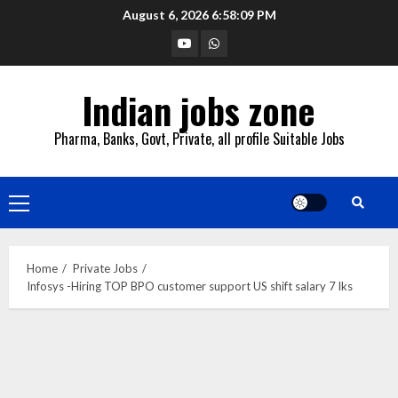
Skip
August 6, 2026
6:58:10 PM
to
YouTube
Whatsapp
content
Indian jobs zone
Pharma, Banks, Govt, Private, all profile Suitable Jobs
Primary
Menu
Home
Private Jobs
Infosys -Hiring TOP BPO customer support US shift salary 7 lks