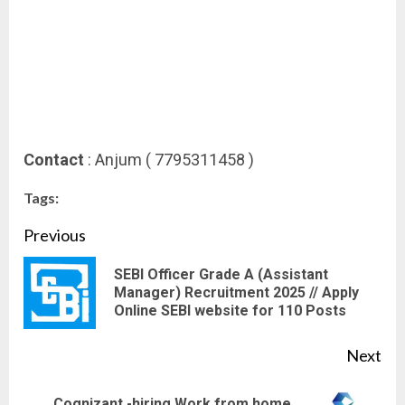
Contact
: Anjum ( 7795311458 )
Tags:
Continue
Previous
Reading
SEBI Officer Grade A (Assistant
Pre
Manager) Recruitment 2025 // Apply
Online SEBI website for 110 Posts
pos
Next
Cognizant -hiring Work from home