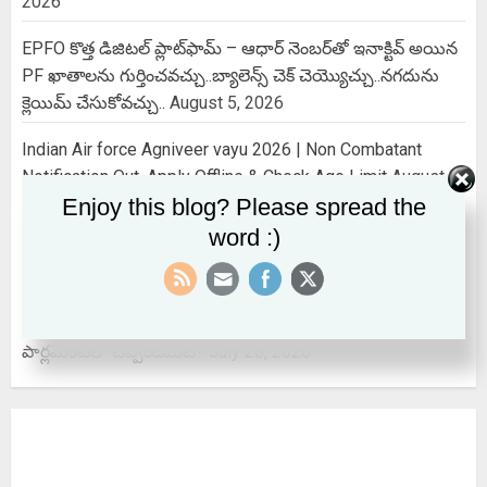
2026
EPFO కొత్త డిజిటల్ ప్లాట్‌ఫామ్‌ – ఆధార్ నెంబర్‌తో ఇనాక్టివ్ అయిన
PF ఖాతాలను గుర్తించవచ్చు..బ్యాలెన్స్ చెక్ చెయ్యొచ్చు..నగదును
క్లెయిమ్ చేసుకోవచ్చు..
August 5, 2026
Indian Air force Agniveer vayu 2026 | Non Combatant
Notification Out, Apply Offline & Check Age Limit
August 3,
Enjoy this blog? Please spread the
2026
word :)
Power Cut @ Issues : విద్యుత్ సమస్యలపై వాట్సప్‌లో ఫిర్యాదు
చేయొచ్చు…ఈ నెంబర్ కు ఒక్క మెస్సేజ్ చేస్తే చాలు..
July 30, 2026
EPS SCHEME : EPS కనీస పింఛను ₹ 7,500 అవుతుందా? కేంద్రం
పార్లమెంట్‌లో చెప్పిందేమిటి?
July 28, 2026