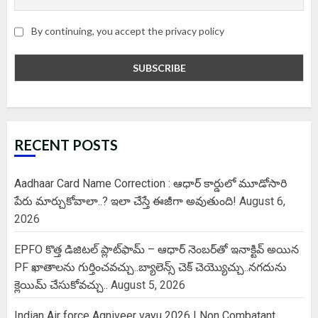
By continuing, you accept the privacy policy
RECENT POSTS
Aadhaar Card Name Correction : ఆధార్ కార్డులో మూడోసారి
పేరు మార్చుకోవాలా..? ఇలా చేస్తే ఈజీగా అవుతుంది!
August 6,
2026
EPFO కొత్త డిజిటల్ ప్లాట్‌ఫామ్‌ – ఆధార్ నెంబర్‌తో ఇనాక్టివ్ అయిన
PF ఖాతాలను గుర్తించవచ్చు..బ్యాలెన్స్ చెక్ చెయ్యొచ్చు..నగదును
క్లెయిమ్ చేసుకోవచ్చు..
August 5, 2026
Indian Air force Agniveer vayu 2026 | Non Combatant