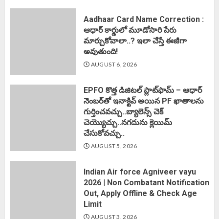
Aadhaar Card Name Correction :
ఆధార్ కార్డులో మూడోసారి పేరు
మార్చుకోవాలా..? ఇలా చేస్తే ఈజీగా
అవుతుంది!
AUGUST 6, 2026
EPFO కొత్త డిజిటల్ ప్లాట్‌ఫామ్‌ – ఆధార్
నెంబర్‌తో ఇనాక్టివ్ అయిన PF ఖాతాలను
గుర్తించవచ్చు..బ్యాలెన్స్ చెక్
చెయ్యొచ్చు..నగదును క్లెయిమ్
చేసుకోవచ్చు..
AUGUST 5, 2026
Indian Air force Agniveer vayu
2026 | Non Combatant Notification
Out, Apply Offline & Check Age
Limit
AUGUST 3, 2026