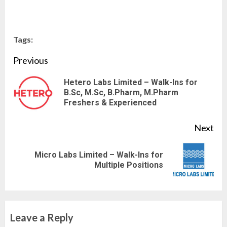
Tags:
Continue
Previous
Reading
Hetero Labs Limited – Walk-Ins for
Pre
B.Sc, M.Sc, B.Pharm, M.Pharm
Freshers & Experienced
pos
Next
Micro Labs Limited – Walk-Ins for
Next
Multiple Positions
post:
Leave a Reply