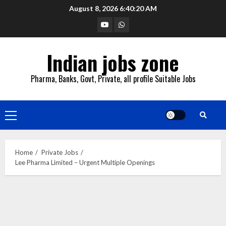
Skip
August 8, 2026
6:40:21 AM
to
YouTube
Whatsapp
content
Indian jobs zone
Pharma, Banks, Govt, Private, all profile Suitable Jobs
Primary
Menu
Home
Private Jobs
Lee Pharma Limited – Urgent Multiple Openings