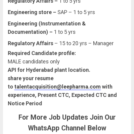
Regulatory Affairs –
1 to 5 yrs
Engineering store –
SAP – 1 to 5 yrs
Engineering (Instrumentation &
Documentation) –
1 to 5 yrs
Regulatory Affairs
– 15 to 20 yrs – Manager
Required Candidate profile:
MALE candidates only
API for Hyderabad plant location.
share your resume
to
talentacquisition@leepharma.com
with
experience, Present CTC, Expected CTC and
Notice Period
For More Job Updates Join Our
WhatsApp Channel Below