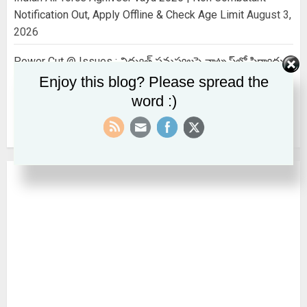
Notification Out, Apply Offline & Check Age Limit
August 3,
2026
Power Cut @ Issues : విద్యుత్ సమస్యలపై వాట్సప్‌లో ఫిర్యాదు
చేయొచ్చు…ఈ నెంబర్ కు ఒక్క మెస్సేజ్ చేస్తే చాలు..
July 30, 2026
Enjoy this blog? Please spread the
word :)
EPS SCHEME : EPS కనీస పింఛను ₹ 7,500 అవుతుందా? కేంద్రం
పార్లమెంట్‌లో చెప్పిందేమిటి?
July 28, 2026