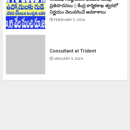
ప్రతిపాదనలు || కేంద్ర కార్మికశాఖ త్వరలో
నిర్ణయం వెలువరించే అవకాశాలు
FEBRUARY 5, 2026
Consultant at Trident
JANUARY 4, 2026