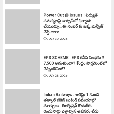
Power Cut @ Issues : విద్యుత్
సమస్యలపై వాట్సప్‌లో ఫిర్యాదు
చేయొచ్చు…ఈ నెంబర్ కు ఒక్క మెస్సేజ్
చేస్తే చాలు..
JULY 30, 2026
EPS SCHEME : EPS కనీస పింఛను ₹
7,500 అవుతుందా? కేంద్రం పార్లమెంట్‌లో
చెప్పిందేమిటి?
JULY 28, 2026
Indian Railways : ఆగస్టు 1 నుంచి
తత్కాల్‌ టికెట్‌ బుకింగ్‌ సమయాల్లో
మార్పులు.. రిజర్వేషన్ కౌంటర్‌కు
రెండుసార్లు వెళ్లాల్సిన అవసరం లేదు