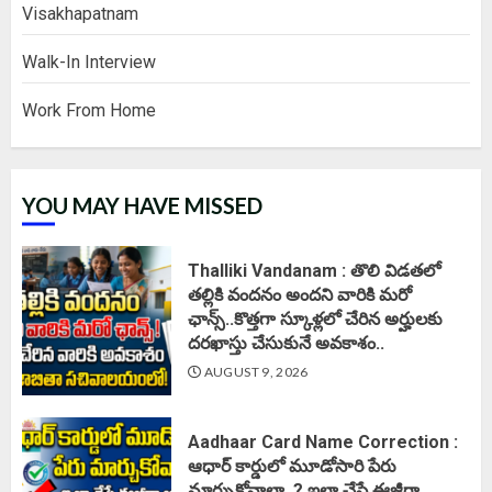
Visakhapatnam
Walk-In Interview
Work From Home
YOU MAY HAVE MISSED
Thalliki Vandanam : తొలి విడతలో
తల్లికి వందనం అందని వారికి మరో
ఛాన్స్..కొత్తగా స్కూళ్లలో చేరిన అర్హులకు
దరఖాస్తు చేసుకునే అవకాశం..
AUGUST 9, 2026
Aadhaar Card Name Correction :
ఆధార్ కార్డులో మూడోసారి పేరు
మార్చుకోవాలా..? ఇలా చేస్తే ఈజీగా