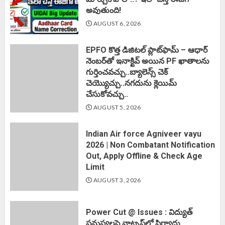
అవుతుంది!
AUGUST 6, 2026
EPFO కొత్త డిజిటల్ ప్లాట్‌ఫామ్‌ – ఆధార్
నెంబర్‌తో ఇనాక్టివ్ అయిన PF ఖాతాలను
గుర్తించవచ్చు..బ్యాలెన్స్ చెక్
చెయ్యొచ్చు..నగదును క్లెయిమ్
చేసుకోవచ్చు..
AUGUST 5, 2026
Indian Air force Agniveer vayu
2026 | Non Combatant Notification
Out, Apply Offline & Check Age
Limit
AUGUST 3, 2026
Power Cut @ Issues : విద్యుత్
సమస్యలపై వాట్సప్‌లో ఫిర్యాదు