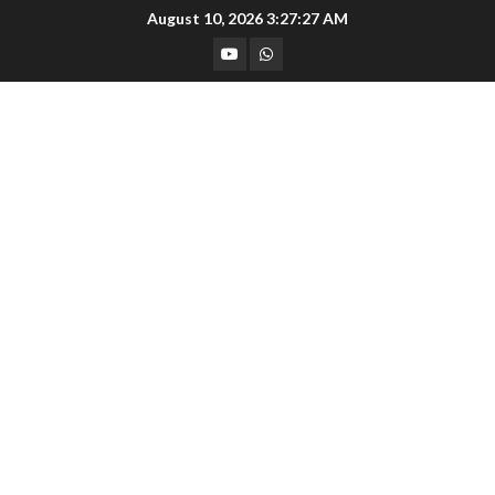
Skip
August 10, 2026
3:27:28 AM
to
YouTube
Whatsapp
content