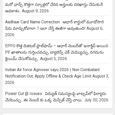
మరో ఛాన్స్..కొత్తగా స్కూళ్లలో చేరిన అర్హులకు దరఖాస్తు చేసుకునే
అవకాశం..
August 9, 2026
Aadhaar Card Name Correction : ఆధార్ కార్డులో మూడోసారి
పేరు మార్చుకోవాలా..? ఇలా చేస్తే ఈజీగా అవుతుంది!
August 6,
2026
EPFO కొత్త డిజిటల్ ప్లాట్‌ఫామ్‌ – ఆధార్ నెంబర్‌తో ఇనాక్టివ్ అయిన
PF ఖాతాలను గుర్తించవచ్చు..బ్యాలెన్స్ చెక్ చెయ్యొచ్చు..నగదును
క్లెయిమ్ చేసుకోవచ్చు..
August 5, 2026
Indian Air force Agniveer vayu 2026 | Non Combatant
Notification Out, Apply Offline & Check Age Limit
August 3,
2026
Power Cut @ Issues : విద్యుత్ సమస్యలపై వాట్సప్‌లో ఫిర్యాదు
చేయొచ్చు…ఈ నెంబర్ కు ఒక్క మెస్సేజ్ చేస్తే చాలు..
July 30, 2026