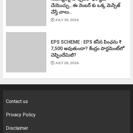
చేయొచ్చు…ఈ నెంబర్ కు ఒక్క మెస్సేజ్
చేస్తే చాలు..
JULY 30, 2026
EPS SCHEME : EPS కనీస పింఛను ₹
7,500 అవుతుందా? కేంద్రం పార్లమెంట్‌లో
చెప్పిందేమిటి?
JULY 28, 2026
Contact us
Privacy Policy
Disclaimer