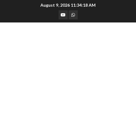
Skip
August 9, 2026
11:34:19 AM
to
YouTube
Whatsapp
content