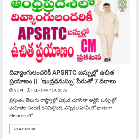
దివ్యాంగులందరికీ APSRTC బస్సుల్లో ఉచిత
ప్రయాణం || ‘ఇంద్రధనుస్సు’ పేరుతో 7 వరాలు
GOPI
FEBRUARY 14, 2026
ప్రస్తుతం తెలుగు రాష్ట్రాల్లో ఎక్కడ చూసినా ఆర్టిసి బస్సుల్లో
మహిళల సందడే కనిపిస్తోంది. ఎన్నికల హామీలో భాగంగా
తెలంగాణలో...
READ MORE