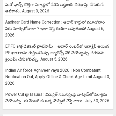
మరో ఛాన్స్..కొత్తగా స్కూళ్లలో చేరిన అర్హులకు దరఖాస్తు చేసుకునే
అవకాశం..
August 9, 2026
Aadhaar Card Name Correction : ఆధార్ కార్డులో మూడోసారి
పేరు మార్చుకోవాలా..? ఇలా చేస్తే ఈజీగా అవుతుంది!
August 6,
2026
EPFO కొత్త డిజిటల్ ప్లాట్‌ఫామ్‌ – ఆధార్ నెంబర్‌తో ఇనాక్టివ్ అయిన
PF ఖాతాలను గుర్తించవచ్చు..బ్యాలెన్స్ చెక్ చెయ్యొచ్చు..నగదును
క్లెయిమ్ చేసుకోవచ్చు..
August 5, 2026
Indian Air force Agniveer vayu 2026 | Non Combatant
Notification Out, Apply Offline & Check Age Limit
August 3,
2026
Power Cut @ Issues : విద్యుత్ సమస్యలపై వాట్సప్‌లో ఫిర్యాదు
చేయొచ్చు…ఈ నెంబర్ కు ఒక్క మెస్సేజ్ చేస్తే చాలు..
July 30, 2026