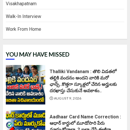
Visakhapatnam
Walk-In Interview
Work From Home
YOU MAY HAVE MISSED
Thalliki Vandanam : తొలి విడతలో
తల్లికి వందనం అందని వారికి మరో
ఛాన్స్..కొత్తగా స్కూళ్లలో చేరిన అర్హులకు
దరఖాస్తు చేసుకునే అవకాశం..
AUGUST 9, 2026
Aadhaar Card Name Correction :
ఆధార్ కార్డులో మూడోసారి పేరు
మార్చుకోవాలా..? ఇలా చేస్తే ఈజీగా