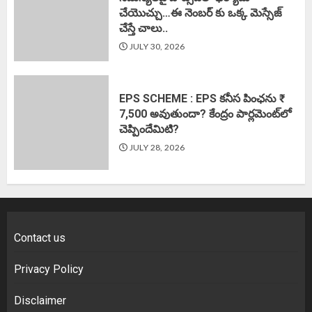
చేయొచ్చు…ఈ నెంబర్ కు ఒక్క మెస్సేజ్
చేస్తే చాలు..
JULY 30, 2026
EPS SCHEME : EPS కనీస పింఛను ₹
7,500 అవుతుందా? కేంద్రం పార్లమెంట్‌లో
చెప్పిందేమిటి?
JULY 28, 2026
Contact us
Privacy Policy
Disclaimer