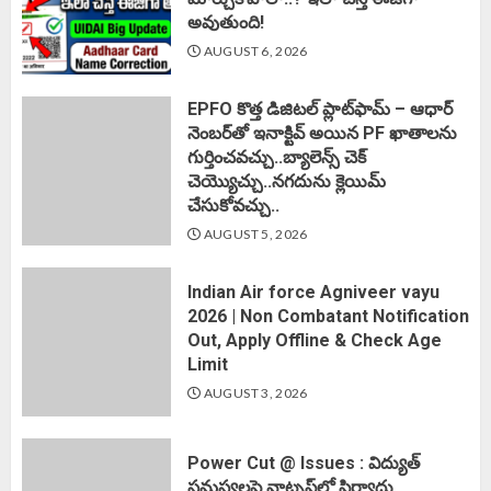
అవుతుంది!
AUGUST 6, 2026
EPFO కొత్త డిజిటల్ ప్లాట్‌ఫామ్‌ – ఆధార్
నెంబర్‌తో ఇనాక్టివ్ అయిన PF ఖాతాలను
గుర్తించవచ్చు..బ్యాలెన్స్ చెక్
చెయ్యొచ్చు..నగదును క్లెయిమ్
చేసుకోవచ్చు..
AUGUST 5, 2026
Indian Air force Agniveer vayu
2026 | Non Combatant Notification
Out, Apply Offline & Check Age
Limit
AUGUST 3, 2026
Power Cut @ Issues : విద్యుత్
సమస్యలపై వాట్సప్‌లో ఫిర్యాదు