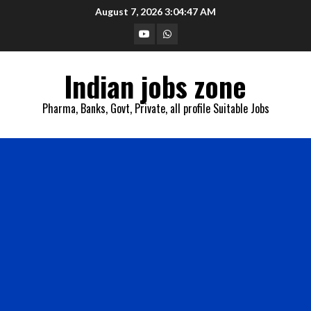
Skip
August 7, 2026
3:04:47 AM
to
YouTube
Whatsapp
content
Indian jobs zone
Pharma, Banks, Govt, Private, all profile Suitable Jobs