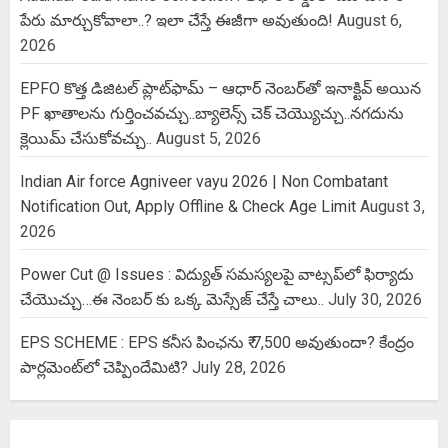
పేరు మార్చుకోవాలా..? ఇలా చేస్తే ఈజీగా అవుతుంది!
August 6,
2026
EPFO కొత్త డిజిటల్ ప్లాట్‌ఫామ్‌ – ఆధార్ నెంబర్‌తో ఇనాక్టివ్ అయిన
PF ఖాతాలను గుర్తించవచ్చు..బ్యాలెన్స్ చెక్ చెయ్యొచ్చు..నగదును
క్లెయిమ్ చేసుకోవచ్చు..
August 5, 2026
Indian Air force Agniveer vayu 2026 | Non Combatant
Notification Out, Apply Offline & Check Age Limit
August 3,
2026
Power Cut @ Issues : విద్యుత్ సమస్యలపై వాట్సప్‌లో ఫిర్యాదు
చేయొచ్చు…ఈ నెంబర్ కు ఒక్క మెస్సేజ్ చేస్తే చాలు..
July 30, 2026
EPS SCHEME : EPS కనీస పింఛను ₹ 7,500 అవుతుందా? కేంద్రం
పార్లమెంట్‌లో చెప్పిందేమిటి?
July 28, 2026