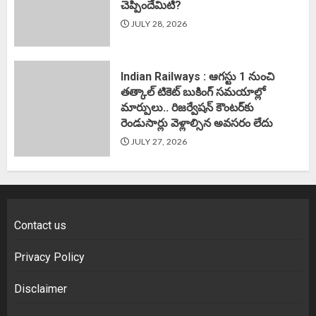
చెప్పిందేమిటి?
JULY 28, 2026
Indian Railways : ఆగస్టు 1 నుంచి
తత్కాల్‌ టికెట్‌ బుకింగ్‌ సమయాల్లో
మార్పులు.. రిజర్వేషన్ కౌంటర్‌కు
రెండుసార్లు వెళ్లాల్సిన అవసరం లేదు
JULY 27, 2026
Contact us
Privacy Policy
Disclaimer