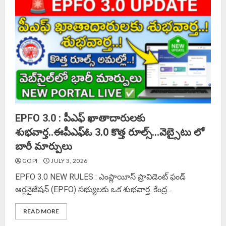
EPFO 3.0 : పీఎఫ్ ఖాతాదారులకు
శుభవార్త..ఈపీఎఫ్ఓ 3.0 కొత్త రూల్స్…వెబ్సైటు లో
బారీ మార్పులు
GOPI
JULY 3, 2026
EPFO 3.0 NEW RULES : ఎంప్లాయీస్ ప్రావిడెంట్ ఫండ్
ఆర్గనైజేషన్ (EPFO) సభ్యులకు ఒక శుభవార్త. కేంద్ర...
READ MORE