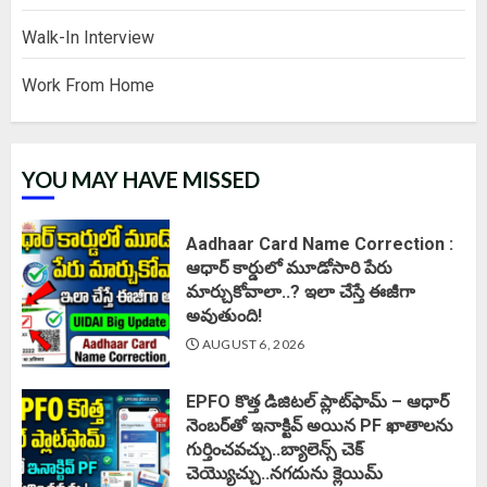
Walk-In Interview
Work From Home
YOU MAY HAVE MISSED
Aadhaar Card Name Correction :
ఆధార్ కార్డులో మూడోసారి పేరు
మార్చుకోవాలా..? ఇలా చేస్తే ఈజీగా
అవుతుంది!
AUGUST 6, 2026
EPFO కొత్త డిజిటల్ ప్లాట్‌ఫామ్‌ – ఆధార్
నెంబర్‌తో ఇనాక్టివ్ అయిన PF ఖాతాలను
గుర్తించవచ్చు..బ్యాలెన్స్ చెక్
చెయ్యొచ్చు..నగదును క్లెయిమ్