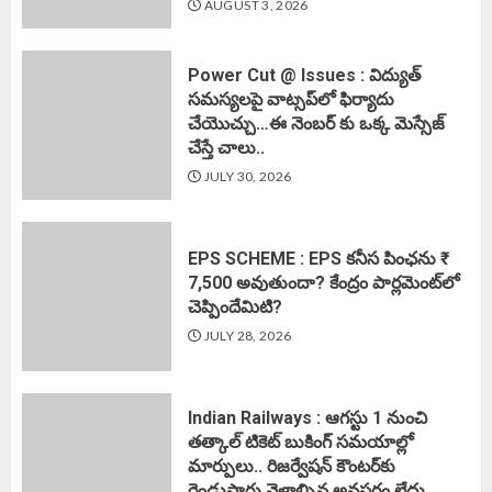
AUGUST 3, 2026
Power Cut @ Issues : విద్యుత్
సమస్యలపై వాట్సప్‌లో ఫిర్యాదు
చేయొచ్చు…ఈ నెంబర్ కు ఒక్క మెస్సేజ్
చేస్తే చాలు..
JULY 30, 2026
EPS SCHEME : EPS కనీస పింఛను ₹
7,500 అవుతుందా? కేంద్రం పార్లమెంట్‌లో
చెప్పిందేమిటి?
JULY 28, 2026
Indian Railways : ఆగస్టు 1 నుంచి
తత్కాల్‌ టికెట్‌ బుకింగ్‌ సమయాల్లో
మార్పులు.. రిజర్వేషన్ కౌంటర్‌కు
రెండుసార్లు వెళ్లాల్సిన అవసరం లేదు