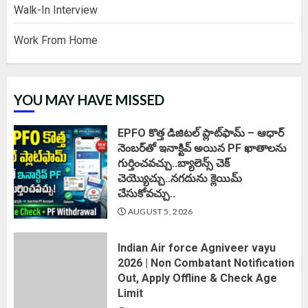
Walk-In Interview
Work From Home
YOU MAY HAVE MISSED
EPFO కొత్త డిజిటల్ ప్లాట్‌ఫామ్‌ – ఆధార్
నెంబర్‌తో ఇనాక్టివ్ అయిన PF ఖాతాలను
గుర్తించవచ్చు..బ్యాలెన్స్ చెక్
చెయ్యొచ్చు..నగదును క్లెయిమ్
చేసుకోవచ్చు..
AUGUST 5, 2026
Indian Air force Agniveer vayu
2026 | Non Combatant Notification
Out, Apply Offline & Check Age
Limit