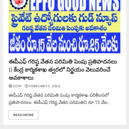
ఈపీఎఫ్‌ గరిష్ఠ వేతన పరిమితి పెంపు ప్రతిపాదనలు
|| కేంద్ర కార్మికశాఖ త్వరలో నిర్ణయం వెలువరించే
అవకాశాలు
GOPI
FEBRUARY 5, 2026
ఈపీఎఫ్‌ గరిష్ఠ వేతన పరిమితి పెంపు కార్మికశాఖ పరిశీలనలో
ప్రతిపాదనలు :ఈపీఎఫ్‌ గరిష్ఠ వేతన పరిమితిని రూ.15 వేల...
READ MORE