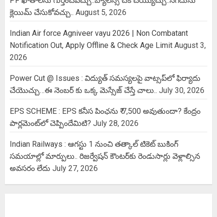
PF ఖాతాలను గుర్తించవచ్చు..బ్యాలెన్స్ చెక్ చెయ్యొచ్చు..నగదును
క్లెయిమ్ చేసుకోవచ్చు..
August 5, 2026
Indian Air force Agniveer vayu 2026 | Non Combatant
Notification Out, Apply Offline & Check Age Limit
August 3,
2026
Power Cut @ Issues : విద్యుత్ సమస్యలపై వాట్సప్‌లో ఫిర్యాదు
చేయొచ్చు…ఈ నెంబర్ కు ఒక్క మెస్సేజ్ చేస్తే చాలు..
July 30, 2026
EPS SCHEME : EPS కనీస పింఛను ₹ 7,500 అవుతుందా? కేంద్రం
పార్లమెంట్‌లో చెప్పిందేమిటి?
July 28, 2026
Indian Railways : ఆగస్టు 1 నుంచి తత్కాల్‌ టికెట్‌ బుకింగ్‌
సమయాల్లో మార్పులు.. రిజర్వేషన్ కౌంటర్‌కు రెండుసార్లు వెళ్లాల్సిన
అవసరం లేదు
July 27, 2026