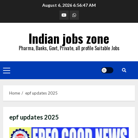
Skip
August 6, 2026
6:56:48 AM
to
YouTube
Whatsapp
content
Indian jobs zone
Pharma, Banks, Govt, Private, all profile Suitable Jobs
Primary
Menu
Home
epf updates 2025
epf updates 2025