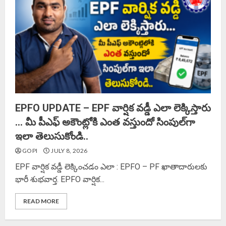
EPFO UPDATE – EPF వార్షిక వడ్డీ ఎలా లెక్కిస్తారు
… మీ పీఎఫ్ అకౌంట్లోకి ఎంత వస్తుందో సింపుల్‌గా
ఇలా తెలుసుకోండి..
GOPI
JULY 8, 2026
EPF వార్షిక వడ్డీ లెక్కించడం ఎలా : EPFO – PF ఖాతాదారులకు
భారీ శుభవార్త. EPFO వార్షిక...
READ MORE