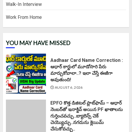
Walk-In Interview
Work From Home
YOU MAY HAVE MISSED
Aadhaar Card Name Correction :
ఆధార్ కార్డులో మూడోసారి పేరు
మార్చుకోవాలా..? ఇలా చేస్తే ఈజీగా
అవుతుంది!
AUGUST 6, 2026
EPFO కొత్త డిజిటల్ ప్లాట్‌ఫామ్‌ – ఆధార్
నెంబర్‌తో ఇనాక్టివ్ అయిన PF ఖాతాలను
గుర్తించవచ్చు..బ్యాలెన్స్ చెక్
చెయ్యొచ్చు..నగదును క్లెయిమ్
చేసుకోవచ్చు..