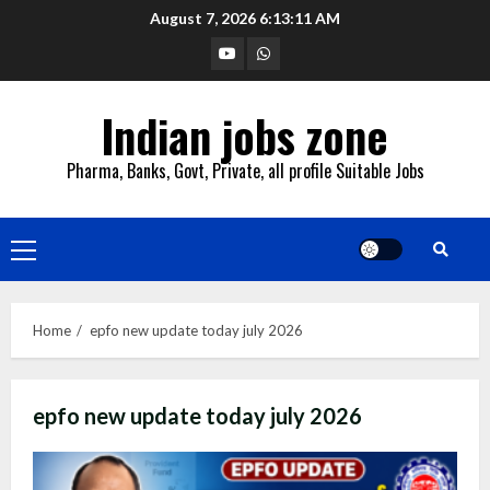
Skip
August 7, 2026
6:13:11 AM
to
YouTube
Whatsapp
content
Indian jobs zone
Pharma, Banks, Govt, Private, all profile Suitable Jobs
Primary
Menu
Home
epfo new update today july 2026
epfo new update today july 2026