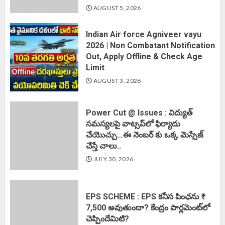
AUGUST 5, 2026
Indian Air force Agniveer vayu
2026 | Non Combatant Notification
Out, Apply Offline & Check Age
Limit
AUGUST 3, 2026
Power Cut @ Issues : విద్యుత్
సమస్యలపై వాట్సప్‌లో ఫిర్యాదు
చేయొచ్చు…ఈ నెంబర్ కు ఒక్క మెస్సేజ్
చేస్తే చాలు..
JULY 30, 2026
EPS SCHEME : EPS కనీస పింఛను ₹
7,500 అవుతుందా? కేంద్రం పార్లమెంట్‌లో
చెప్పిందేమిటి?