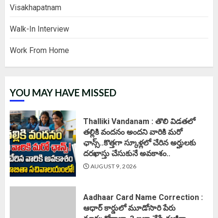
Visakhapatnam
Walk-In Interview
Work From Home
YOU MAY HAVE MISSED
Thalliki Vandanam : తొలి విడతలో
తల్లికి వందనం అందని వారికి మరో
ఛాన్స్..కొత్తగా స్కూళ్లలో చేరిన అర్హులకు
దరఖాస్తు చేసుకునే అవకాశం..
AUGUST 9, 2026
Aadhaar Card Name Correction :
ఆధార్ కార్డులో మూడోసారి పేరు