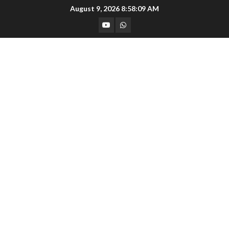
Skip
August 9, 2026
8:58:09 AM
to
YouTube
Whatsapp
content