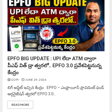
EPFO BIG UPDATE : UPI లేదా ATM ద్వారా
పీఎఫ్ విత్ డ్రా త్వరలో.. EPFO 3.0 ప్రవేశపెట్టనున్న
కేంద్రం
GOPI
JUNE 29, 2026
బిగ్ అప్డేట్ ఇచ్చిన కేంద్రం : EPFO – ఎంప్లాయీస్ ప్రావిడెంట్ ఫండ్
ఆర్గనైజేషన్ త్వరలో EPFO ​​3.0...
READ MORE