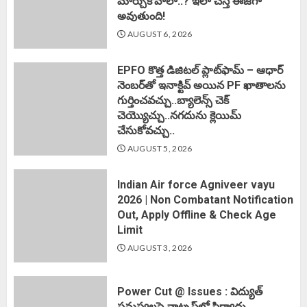
మార్చుకోవాలా..? ఇలా చేస్తే ఈజీగా
అవుతుంది!
AUGUST 6, 2026
EPFO కొత్త డిజిటల్ ప్లాట్‌ఫామ్‌ – ఆధార్
నెంబర్‌తో ఇనాక్టివ్ అయిన PF ఖాతాలను
గుర్తించవచ్చు..బ్యాలెన్స్ చెక్
చెయ్యొచ్చు..నగదును క్లెయిమ్
చేసుకోవచ్చు..
AUGUST 5, 2026
Indian Air force Agniveer vayu
2026 | Non Combatant Notification
Out, Apply Offline & Check Age
Limit
AUGUST 3, 2026
Power Cut @ Issues : విద్యుత్
సమస్యలపై వాట్సప్‌లో ఫిర్యాదు