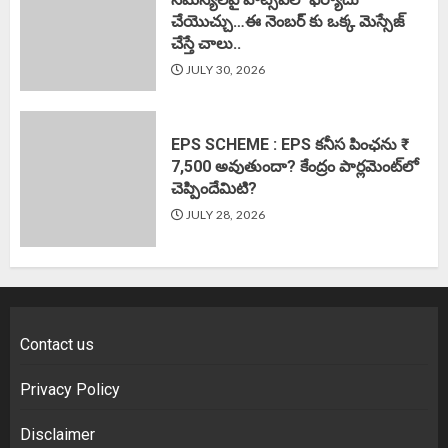
చేయొచ్చు…ఈ నెంబర్ కు ఒక్క మెస్సేజ్
చేస్తే చాలు..
JULY 30, 2026
EPS SCHEME : EPS కనీస పింఛను ₹
7,500 అవుతుందా? కేంద్రం పార్లమెంట్‌లో
చెప్పిందేమిటి?
JULY 28, 2026
Contact us
Privacy Policy
Disclaimer