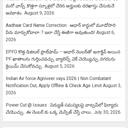
మరో ఛాన్స్..కొత్తగా స్కూళ్లలో చేరిన అర్హులకు దరఖాస్తు చేసుకునే
అవకాశం..
August 9, 2026
Aadhaar Card Name Correction : ఆధార్ కార్డులో మూడోసారి
పేరు మార్చుకోవాలా..? ఇలా చేస్తే ఈజీగా అవుతుంది!
August 6,
2026
EPFO కొత్త డిజిటల్ ప్లాట్‌ఫామ్‌ – ఆధార్ నెంబర్‌తో ఇనాక్టివ్ అయిన
PF ఖాతాలను గుర్తించవచ్చు..బ్యాలెన్స్ చెక్ చెయ్యొచ్చు..నగదును
క్లెయిమ్ చేసుకోవచ్చు..
August 5, 2026
Indian Air force Agniveer vayu 2026 | Non Combatant
Notification Out, Apply Offline & Check Age Limit
August 3,
2026
Power Cut @ Issues : విద్యుత్ సమస్యలపై వాట్సప్‌లో ఫిర్యాదు
చేయొచ్చు…ఈ నెంబర్ కు ఒక్క మెస్సేజ్ చేస్తే చాలు..
July 30, 2026