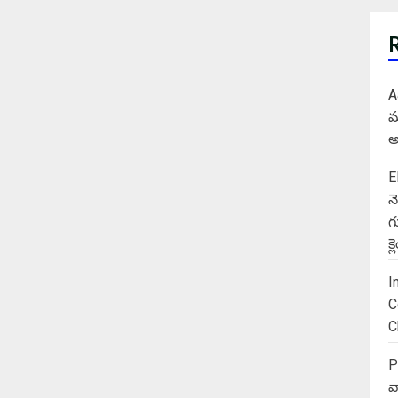
A
మ
అ
E
న
గ
క
I
C
C
P
వ