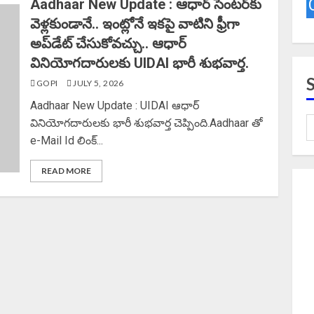
Aadhaar New Update : ఆధార్ సెంటర్‌కు
వెళ్లకుండానే.. ఇంట్లోనే ఇకపై వాటిని ఫ్రీగా
అప్‌డేట్ చేసుకోవచ్చు.. ఆధార్
వినియోగదారులకు UIDAI భారీ శుభవార్త.
GOPI
JULY 5, 2026
Aadhaar New Update : UIDAI ఆధార్
వినియోగదారులకు భారీ శుభవార్త చెప్పింది.Aadhaar తో
e-Mail Id లింక్...
READ MORE