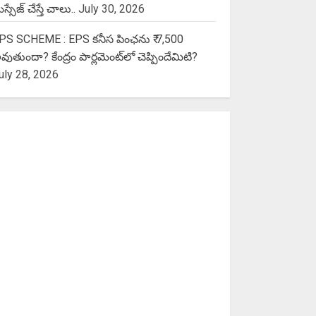
స్సేజ్ చేస్తే చాలు..
July 30, 2026
PS SCHEME : EPS కనీస పింఛను ₹ 7,500
వుతుందా? కేంద్రం పార్లమెంట్‌లో చెప్పిందేమిటి?
uly 28, 2026