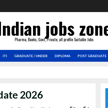
Indian jobs zon
Pharma, Banks, Govt, Private, all profile Suitable Jobs
ITI
GRADUATE / UNDER
DIPLOMA
POST GRADUATE
date 2026