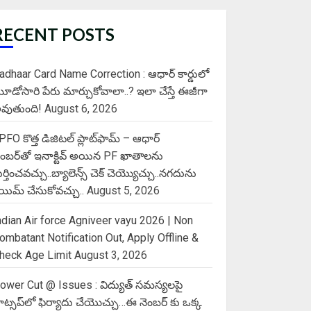
RECENT POSTS
adhaar Card Name Correction : ఆధార్ కార్డులో
ూడోసారి పేరు మార్చుకోవాలా..? ఇలా చేస్తే ఈజీగా
వుతుంది!
August 6, 2026
PFO కొత్త డిజిటల్ ప్లాట్‌ఫామ్‌ – ఆధార్
ెంబర్‌తో ఇనాక్టివ్ అయిన PF ఖాతాలను
ుర్తించవచ్చు..బ్యాలెన్స్ చెక్ చెయ్యొచ్చు..నగదును
్లెయిమ్ చేసుకోవచ్చు..
August 5, 2026
ndian Air force Agniveer vayu 2026 | Non
ombatant Notification Out, Apply Offline &
heck Age Limit
August 3, 2026
ower Cut @ Issues : విద్యుత్ సమస్యలపై
ాట్సప్‌లో ఫిర్యాదు చేయొచ్చు…ఈ నెంబర్ కు ఒక్క