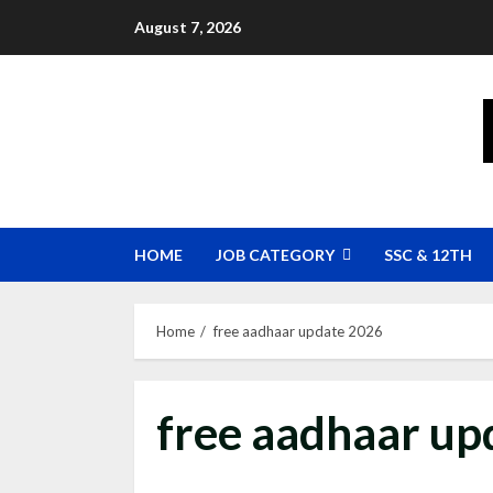
Skip
August 7, 2026
to
content
HOME
JOB CATEGORY
SSC & 12TH
Home
free aadhaar update 2026
free aadhaar up