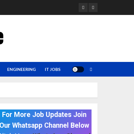
YouTube
Whatsapp
e
ENGINEERING
IT JOBS
For More Job Updates Join
Our Whatsapp Channel Below