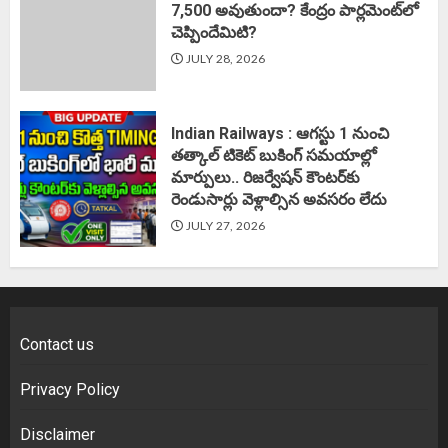
7,500 అవుతుందా? కేంద్రం పార్లమెంట్‌లో
చెప్పిందేమిటి?
JULY 28, 2026
Indian Railways : ఆగస్టు 1 నుంచి
తత్కాల్‌ టికెట్‌ బుకింగ్‌ సమయాల్లో
మార్పులు.. రిజర్వేషన్ కౌంటర్‌కు
రెండుసార్లు వెళ్లాల్సిన అవసరం లేదు
JULY 27, 2026
Contact us
Privacy Policy
Disclaimer