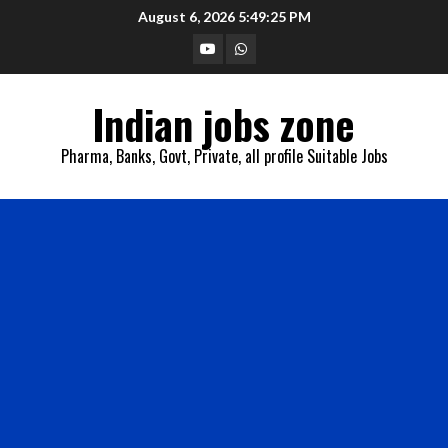
Skip
August 6, 2026
5:49:26 PM
to
YouTube
Whatsapp
content
Indian jobs zone
Pharma, Banks, Govt, Private, all profile Suitable Jobs