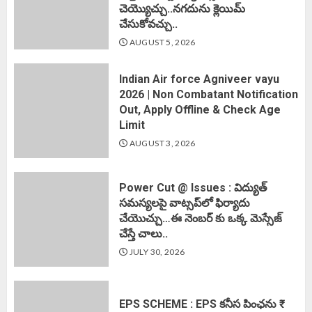
చెయ్యొచ్చు..నగదును క్లెయిమ్
చేసుకోవచ్చు..
AUGUST 5, 2026
Indian Air force Agniveer vayu
2026 | Non Combatant Notification
Out, Apply Offline & Check Age
Limit
AUGUST 3, 2026
Power Cut @ Issues : విద్యుత్
సమస్యలపై వాట్సప్‌లో ఫిర్యాదు
చేయొచ్చు…ఈ నెంబర్ కు ఒక్క మెస్సేజ్
చేస్తే చాలు..
JULY 30, 2026
EPS SCHEME : EPS కనీస పింఛను ₹