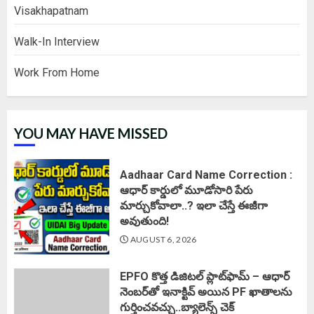
Visakhapatnam
Walk-In Interview
Work From Home
YOU MAY HAVE MISSED
Aadhaar Card Name Correction :
ఆధార్ కార్డులో మూడోసారి పేరు
మార్చుకోవాలా..? ఇలా చేస్తే ఈజీగా
అవుతుంది!
AUGUST 6, 2026
EPFO కొత్త డిజిటల్ ప్లాట్‌ఫామ్‌ – ఆధార్
నెంబర్‌తో ఇనాక్టివ్ అయిన PF ఖాతాలను
గుర్తించవచ్చు..బ్యాలెన్స్ చెక్