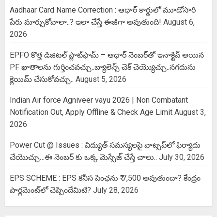
Aadhaar Card Name Correction : ఆధార్ కార్డులో మూడోసారి
పేరు మార్చుకోవాలా..? ఇలా చేస్తే ఈజీగా అవుతుంది!
August 6,
2026
EPFO కొత్త డిజిటల్ ప్లాట్‌ఫామ్‌ – ఆధార్ నెంబర్‌తో ఇనాక్టివ్ అయిన
PF ఖాతాలను గుర్తించవచ్చు..బ్యాలెన్స్ చెక్ చెయ్యొచ్చు..నగదును
క్లెయిమ్ చేసుకోవచ్చు..
August 5, 2026
Indian Air force Agniveer vayu 2026 | Non Combatant
Notification Out, Apply Offline & Check Age Limit
August 3,
2026
Power Cut @ Issues : విద్యుత్ సమస్యలపై వాట్సప్‌లో ఫిర్యాదు
చేయొచ్చు…ఈ నెంబర్ కు ఒక్క మెస్సేజ్ చేస్తే చాలు..
July 30, 2026
EPS SCHEME : EPS కనీస పింఛను ₹ 7,500 అవుతుందా? కేంద్రం
పార్లమెంట్‌లో చెప్పిందేమిటి?
July 28, 2026