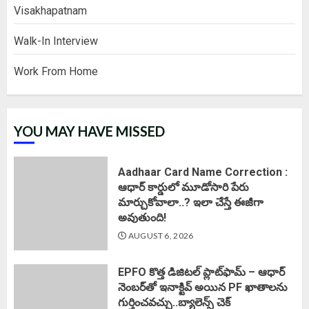
Visakhapatnam
Walk-In Interview
Work From Home
YOU MAY HAVE MISSED
Aadhaar Card Name Correction :
ఆధార్ కార్డులో మూడోసారి పేరు
మార్చుకోవాలా..? ఇలా చేస్తే ఈజీగా
అవుతుంది!
AUGUST 6, 2026
EPFO కొత్త డిజిటల్ ప్లాట్‌ఫామ్‌ – ఆధార్
నెంబర్‌తో ఇనాక్టివ్ అయిన PF ఖాతాలను
గుర్తించవచ్చు..బ్యాలెన్స్ చెక్