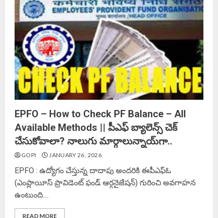
EPFO – How to Check PF Balance – All
Available Methods || పీఎఫ్ బ్యాలెన్స్ చెక్
చేసుకోవాలా? నాలుగు మార్గాలున్నాయ్‌గా..
GOPI
JANUARY 26, 2026
EPFO : ఉద్యోగం చేస్తున్న దాదాపు అందరికి ఈపీఎఫ్ఓ
(ఎంప్లాయీస్ ప్రావిడెంట్ ఫండ్ ఆర్గనైజేషన్) గురించి అవగాహన
ఉంటుంది....
READ MORE