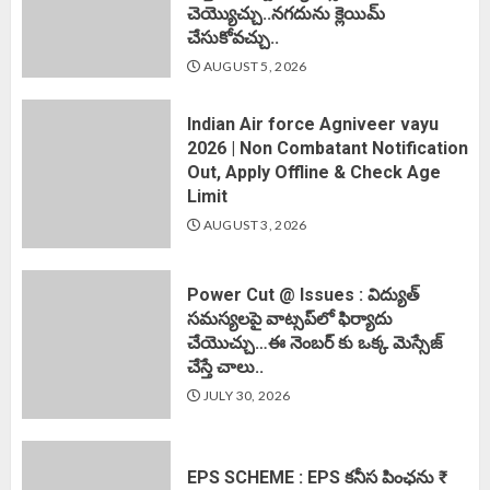
చెయ్యొచ్చు..నగదును క్లెయిమ్
చేసుకోవచ్చు..
AUGUST 5, 2026
Indian Air force Agniveer vayu
2026 | Non Combatant Notification
Out, Apply Offline & Check Age
Limit
AUGUST 3, 2026
Power Cut @ Issues : విద్యుత్
సమస్యలపై వాట్సప్‌లో ఫిర్యాదు
చేయొచ్చు…ఈ నెంబర్ కు ఒక్క మెస్సేజ్
చేస్తే చాలు..
JULY 30, 2026
EPS SCHEME : EPS కనీస పింఛను ₹