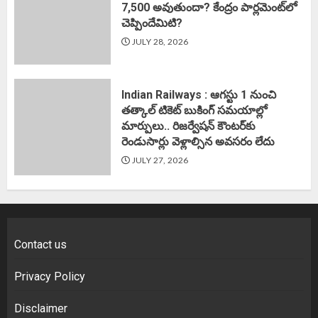
7,500 అవుతుందా? కేంద్రం పార్లమెంట్‌లో
చెప్పిందేమిటి?
JULY 28, 2026
Indian Railways : ఆగస్టు 1 నుంచి
తత్కాల్‌ టికెట్‌ బుకింగ్‌ సమయాల్లో
మార్పులు.. రిజర్వేషన్ కౌంటర్‌కు
రెండుసార్లు వెళ్లాల్సిన అవసరం లేదు
JULY 27, 2026
Contact us
Privacy Policy
Disclaimer