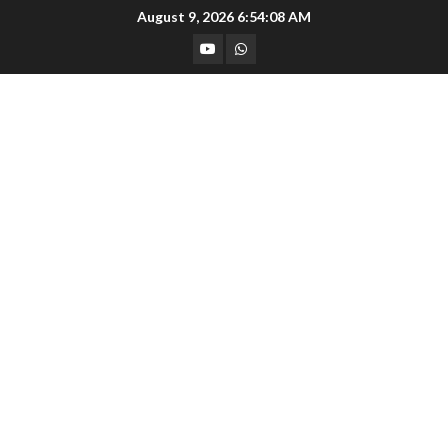
Skip
August 9, 2026
6:54:09 AM
to
YouTube
Whatsapp
content