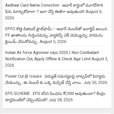
Aadhaar Card Name Correction : ఆధార్ కార్డులో మూడోసారి
పేరు మార్చుకోవాలా..? ఇలా చేస్తే ఈజీగా అవుతుంది!
August 6,
2026
EPFO కొత్త డిజిటల్ ప్లాట్‌ఫామ్‌ – ఆధార్ నెంబర్‌తో ఇనాక్టివ్ అయిన
PF ఖాతాలను గుర్తించవచ్చు..బ్యాలెన్స్ చెక్ చెయ్యొచ్చు..నగదును
క్లెయిమ్ చేసుకోవచ్చు..
August 5, 2026
Indian Air force Agniveer vayu 2026 | Non Combatant
Notification Out, Apply Offline & Check Age Limit
August 3,
2026
Power Cut @ Issues : విద్యుత్ సమస్యలపై వాట్సప్‌లో ఫిర్యాదు
చేయొచ్చు…ఈ నెంబర్ కు ఒక్క మెస్సేజ్ చేస్తే చాలు..
July 30, 2026
EPS SCHEME : EPS కనీస పింఛను ₹ 7,500 అవుతుందా? కేంద్రం
పార్లమెంట్‌లో చెప్పిందేమిటి?
July 28, 2026