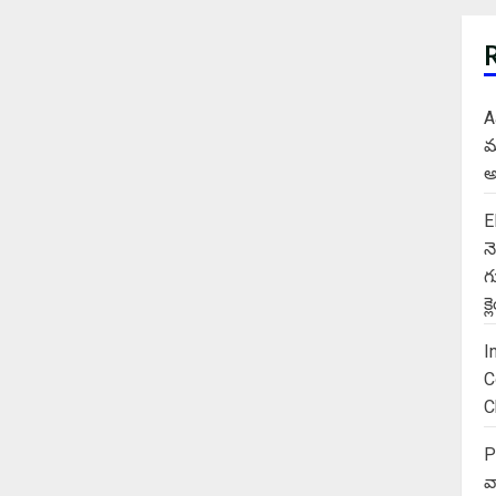
A
మ
అ
E
న
గ
క
I
C
C
P
వ