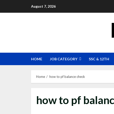
Skip
August 7, 2026
to
content
HOME
JOB CATEGORY
SSC & 12TH
Home
how to pf balance check
how to pf balan