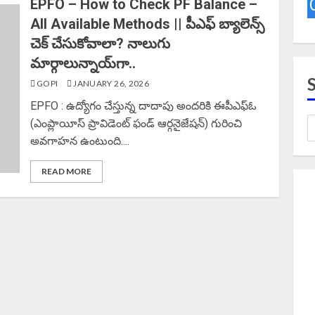
EPFO – How to Check PF Balance –
All Available Methods || పీఎఫ్ బ్యాలెన్స్
చెక్ చేసుకోవాలా? నాలుగు
మార్గాలున్నాయ్‌గా..
GOPI
JANUARY 26, 2026
EPFO : ఉద్యోగం చేస్తున్న దాదాపు అందరికి ఈపీఎఫ్ఓ
(ఎంప్లాయీస్ ప్రావిడెంట్ ఫండ్ ఆర్గనైజేషన్) గురించి
అవగాహన ఉంటుంది....
READ MORE