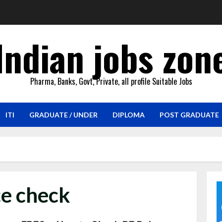
Indian jobs zon
Pharma, Banks, Govt, Private, all profile Suitable Jobs
ITI
GRADUATE / UNDER
DIPLOMA
POST GRADUATE
ce check