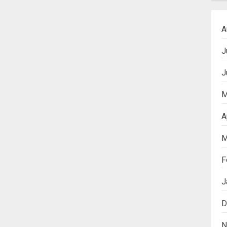
A
J
J
M
A
M
F
J
D
N