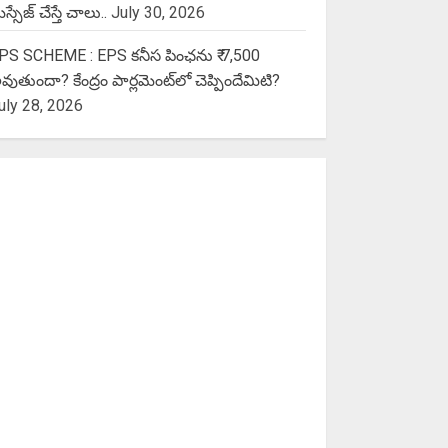
స్సేజ్ చేస్తే చాలు..
July 30, 2026
PS SCHEME : EPS కనీస పింఛను ₹ 7,500
వుతుందా? కేంద్రం పార్లమెంట్‌లో చెప్పిందేమిటి?
uly 28, 2026