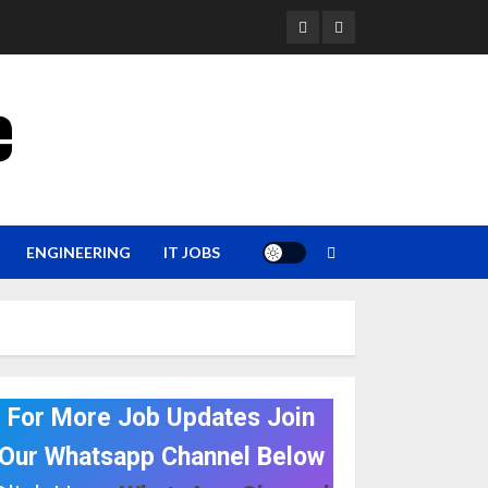
YouTube
Whatsapp
e
ENGINEERING
IT JOBS
For More Job Updates Join
Our Whatsapp Channel Below