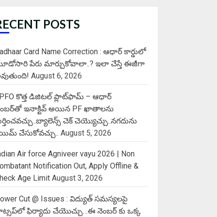
RECENT POSTS
adhaar Card Name Correction : ఆధార్ కార్డులో
ూడోసారి పేరు మార్చుకోవాలా..? ఇలా చేస్తే ఈజీగా
వుతుంది!
August 6, 2026
PFO కొత్త డిజిటల్ ప్లాట్‌ఫామ్‌ – ఆధార్
ెంబర్‌తో ఇనాక్టివ్ అయిన PF ఖాతాలను
ుర్తించవచ్చు..బ్యాలెన్స్ చెక్ చెయ్యొచ్చు..నగదును
్లెయిమ్ చేసుకోవచ్చు..
August 5, 2026
ndian Air force Agniveer vayu 2026 | Non
ombatant Notification Out, Apply Offline &
heck Age Limit
August 3, 2026
ower Cut @ Issues : విద్యుత్ సమస్యలపై
ాట్సప్‌లో ఫిర్యాదు చేయొచ్చు…ఈ నెంబర్ కు ఒక్క