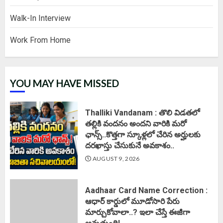
Walk-In Interview
Work From Home
YOU MAY HAVE MISSED
Thalliki Vandanam : తొలి విడతలో
తల్లికి వందనం అందని వారికి మరో
ఛాన్స్..కొత్తగా స్కూళ్లలో చేరిన అర్హులకు
దరఖాస్తు చేసుకునే అవకాశం..
AUGUST 9, 2026
Aadhaar Card Name Correction :
ఆధార్ కార్డులో మూడోసారి పేరు
మార్చుకోవాలా..? ఇలా చేస్తే ఈజీగా