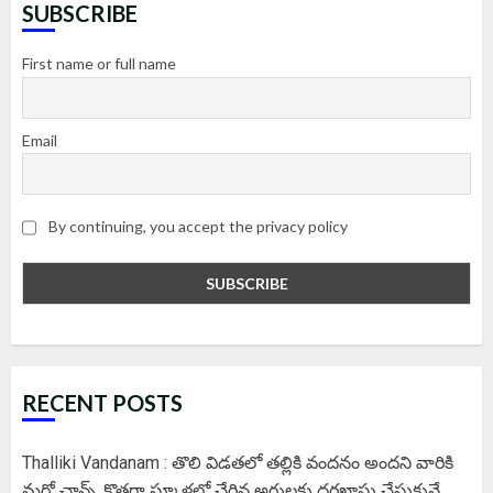
SUBSCRIBE
First name or full name
Email
By continuing, you accept the privacy policy
RECENT POSTS
Thalliki Vandanam : తొలి విడతలో తల్లికి వందనం అందని వారికి
మరో ఛాన్స్..కొత్తగా స్కూళ్లలో చేరిన అర్హులకు దరఖాస్తు చేసుకునే