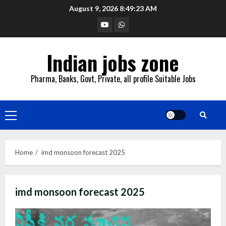
Skip
August 9, 2026
8:49:24 AM
to
YouTube
Whatsapp
content
Indian jobs zone
Pharma, Banks, Govt, Private, all profile Suitable Jobs
Primary
Menu
Home
imd monsoon forecast 2025
imd monsoon forecast 2025