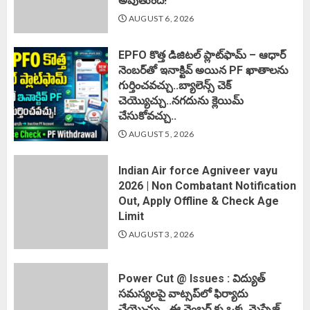
అవుతుంది!
AUGUST 6, 2026
EPFO కొత్త డిజిటల్ ప్లాట్‌ఫామ్‌ – ఆధార్
నెంబర్‌తో ఇనాక్టివ్ అయిన PF ఖాతాలను
గుర్తించవచ్చు..బ్యాలెన్స్ చెక్
చెయ్యొచ్చు..నగదును క్లెయిమ్
చేసుకోవచ్చు..
AUGUST 5, 2026
Indian Air force Agniveer vayu
2026 | Non Combatant Notification
Out, Apply Offline & Check Age
Limit
AUGUST 3, 2026
Power Cut @ Issues : విద్యుత్
సమస్యలపై వాట్సప్‌లో ఫిర్యాదు
చేయొచ్చు…ఈ నెంబర్ కు ఒక్క మెస్సేజ్