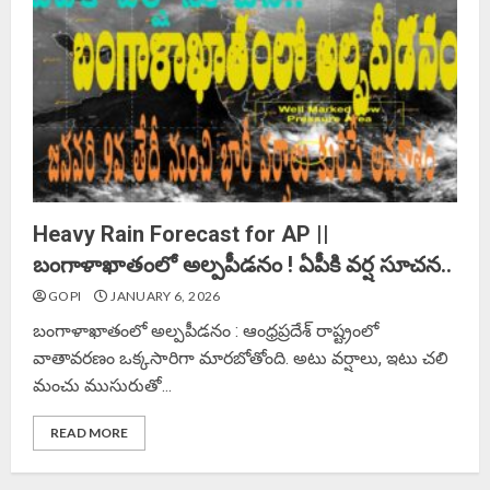
Heavy Rain Forecast for AP ||
బంగాళాఖాతంలో అల్పపీడనం ! ఏపీకి వర్ష సూచన..
GOPI
JANUARY 6, 2026
బంగాళాఖాతంలో అల్పపీడనం : ఆంధ్రప్రదేశ్ రాష్ట్రంలో
వాతావరణం ఒక్కసారిగా మారబోతోంది. అటు వర్షాలు, ఇటు చలి
మంచు ముసురుతో...
READ MORE