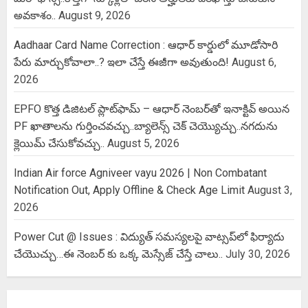
అవకాశం..
August 9, 2026
Aadhaar Card Name Correction : ఆధార్ కార్డులో మూడోసారి
పేరు మార్చుకోవాలా..? ఇలా చేస్తే ఈజీగా అవుతుంది!
August 6,
2026
EPFO కొత్త డిజిటల్ ప్లాట్‌ఫామ్‌ – ఆధార్ నెంబర్‌తో ఇనాక్టివ్ అయిన
PF ఖాతాలను గుర్తించవచ్చు..బ్యాలెన్స్ చెక్ చెయ్యొచ్చు..నగదును
క్లెయిమ్ చేసుకోవచ్చు..
August 5, 2026
Indian Air force Agniveer vayu 2026 | Non Combatant
Notification Out, Apply Offline & Check Age Limit
August 3,
2026
Power Cut @ Issues : విద్యుత్ సమస్యలపై వాట్సప్‌లో ఫిర్యాదు
చేయొచ్చు…ఈ నెంబర్ కు ఒక్క మెస్సేజ్ చేస్తే చాలు..
July 30, 2026