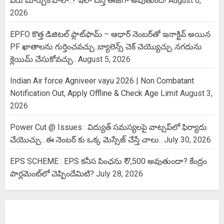
పేరు మార్చుకోవాలా..? ఇలా చేస్తే ఈజీగా అవుతుంది!
August 6,
2026
EPFO కొత్త డిజిటల్ ప్లాట్‌ఫామ్‌ – ఆధార్ నెంబర్‌తో ఇనాక్టివ్ అయిన
PF ఖాతాలను గుర్తించవచ్చు..బ్యాలెన్స్ చెక్ చెయ్యొచ్చు..నగదును
క్లెయిమ్ చేసుకోవచ్చు..
August 5, 2026
Indian Air force Agniveer vayu 2026 | Non Combatant
Notification Out, Apply Offline & Check Age Limit
August 3,
2026
Power Cut @ Issues : విద్యుత్ సమస్యలపై వాట్సప్‌లో ఫిర్యాదు
చేయొచ్చు…ఈ నెంబర్ కు ఒక్క మెస్సేజ్ చేస్తే చాలు..
July 30, 2026
EPS SCHEME : EPS కనీస పింఛను ₹ 7,500 అవుతుందా? కేంద్రం
పార్లమెంట్‌లో చెప్పిందేమిటి?
July 28, 2026