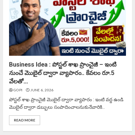
Business Idea : పోస్టల్ శాఖ ప్రాంచైజీ – ఇంటి
నుంచే మొబైల్ ద్వారా వ్యాపారం.. కేవలం రూ.5
వేలతో…
GOPI
JUNE 6, 2026
పోస్టల్ శాఖ ప్రాంచైజీ మొబైల్ ద్వారా వ్యాపారం : ఇంటి వద్ద ఉండి
మొబైల్ ద్వారా డబ్బులు సంపాదించాలనుకునేవారికి...
READ MORE