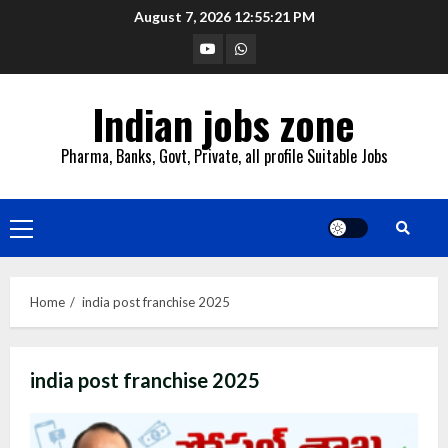
Skip
August 7, 2026
12:55:21 PM
to
YouTube
Whatsapp
content
Indian jobs zone
Pharma, Banks, Govt, Private, all profile Suitable Jobs
Primary
Menu
Home
india post franchise 2025
india post franchise 2025