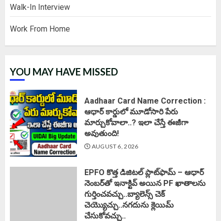
Walk-In Interview
Work From Home
YOU MAY HAVE MISSED
Aadhaar Card Name Correction :
ఆధార్ కార్డులో మూడోసారి పేరు
మార్చుకోవాలా..? ఇలా చేస్తే ఈజీగా
అవుతుంది!
AUGUST 6, 2026
EPFO కొత్త డిజిటల్ ప్లాట్‌ఫామ్‌ – ఆధార్
నెంబర్‌తో ఇనాక్టివ్ అయిన PF ఖాతాలను
గుర్తించవచ్చు..బ్యాలెన్స్ చెక్
చెయ్యొచ్చు..నగదును క్లెయిమ్
చేసుకోవచ్చు..