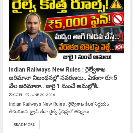
Indian Railways New Rules : రైల్వేశాఖ
జరిమానా నిబంధనల్లో సవరణలు.. ఏకంగా రూ.5
వేల జరిమానా.. జులై 1 నుంచే అమల్లోకి..
GOPI
JUNE 20, 2026
Indian Railways New Rules : రైల్వేశాఖ కీలక నిర్ణయం
తీసుకుంది. ట్రైన్ లేదా రైల్వే స్టేషన్లలో తప్పులు...
READ MORE