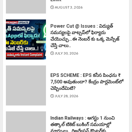
AUGUST 3, 2026
Power Cut @ Issues : విద్యుత్
సమస్యలపై వాట్సప్‌లో ఫిర్యాదు
చేయొచ్చు…ఈ నెంబర్ కు ఒక్క మెస్సేజ్
చేస్తే చాలు..
JULY 30, 2026
EPS SCHEME : EPS కనీస పింఛను ₹
7,500 అవుతుందా? కేంద్రం పార్లమెంట్‌లో
చెప్పిందేమిటి?
JULY 28, 2026
Indian Railways : ఆగస్టు 1 నుంచి
తత్కాల్‌ టికెట్‌ బుకింగ్‌ సమయాల్లో
మార్పులు.. రిజర్వేషన్ కౌంటర్‌కు