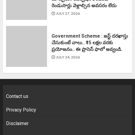
రెండుసార్లు వెళ్లాల్సిన అవసరం లేదు
JULY 27, 2026
Government Scheme : జస్ట్ దరఖాస్తు
చేసుకుంటే చాలు.. ₹15 లక్షల వరకు
ప్రయోజనం.. ఈ ప్రాసెస్ ఫాలో అవ్వండి.
JULY 24, 2026
Contact us
Privacy Policy
Disclaimer