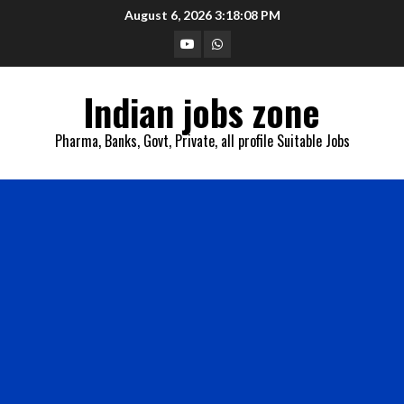
Skip
August 6, 2026
3:18:09 PM
to
YouTube
Whatsapp
content
Indian jobs zone
Pharma, Banks, Govt, Private, all profile Suitable Jobs