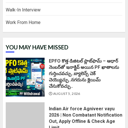
Walk-In Interview
Work From Home
YOU MAY HAVE MISSED
EPFO కొత్త డిజిటల్ ప్లాట్‌ఫామ్‌ – ఆధార్
నెంబర్‌తో ఇనాక్టివ్ అయిన PF ఖాతాలను
గుర్తించవచ్చు..బ్యాలెన్స్ చెక్
చెయ్యొచ్చు..నగదును క్లెయిమ్
చేసుకోవచ్చు..
AUGUST 5, 2026
Indian Air force Agniveer vayu
2026 | Non Combatant Notification
Out, Apply Offline & Check Age
Limit