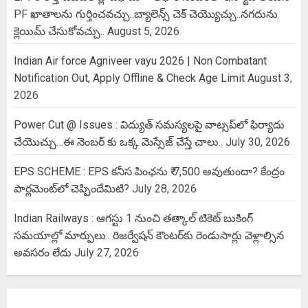
PF ఖాతాలను గుర్తించవచ్చు..బ్యాలెన్స్ చెక్ చెయ్యొచ్చు..నగదును
క్లెయిమ్ చేసుకోవచ్చు..
August 5, 2026
Indian Air force Agniveer vayu 2026 | Non Combatant
Notification Out, Apply Offline & Check Age Limit
August 3,
2026
Power Cut @ Issues : విద్యుత్ సమస్యలపై వాట్సప్‌లో ఫిర్యాదు
చేయొచ్చు…ఈ నెంబర్ కు ఒక్క మెస్సేజ్ చేస్తే చాలు..
July 30, 2026
EPS SCHEME : EPS కనీస పింఛను ₹ 7,500 అవుతుందా? కేంద్రం
పార్లమెంట్‌లో చెప్పిందేమిటి?
July 28, 2026
Indian Railways : ఆగస్టు 1 నుంచి తత్కాల్‌ టికెట్‌ బుకింగ్‌
సమయాల్లో మార్పులు.. రిజర్వేషన్ కౌంటర్‌కు రెండుసార్లు వెళ్లాల్సిన
అవసరం లేదు
July 27, 2026