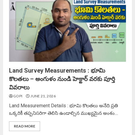
Land Survey Measurements : భూమి
కొలతలు – అంగుళం నుండి హెక్టార్ వరకు పూర్తి
వివరాలు
GOPI
JUNE 21, 2026
Land Measurement Details : భూమి కొలతలు అనేది ప్రతి
ఒక్కరికీ తప్పనిసరిగా తెలిసి ఉండాల్సిన ముఖ్యమైన అంశం....
READ MORE