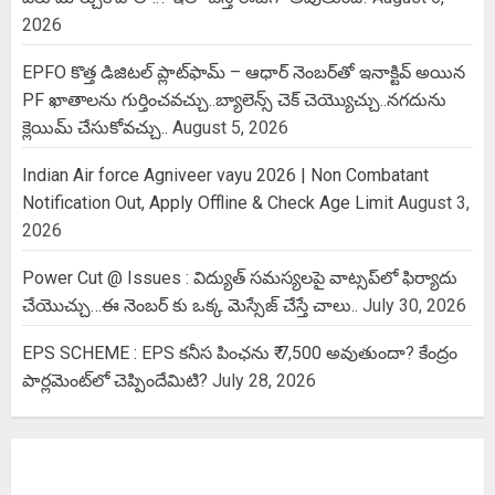
2026
EPFO కొత్త డిజిటల్ ప్లాట్‌ఫామ్‌ – ఆధార్ నెంబర్‌తో ఇనాక్టివ్ అయిన
PF ఖాతాలను గుర్తించవచ్చు..బ్యాలెన్స్ చెక్ చెయ్యొచ్చు..నగదును
క్లెయిమ్ చేసుకోవచ్చు..
August 5, 2026
Indian Air force Agniveer vayu 2026 | Non Combatant
Notification Out, Apply Offline & Check Age Limit
August 3,
2026
Power Cut @ Issues : విద్యుత్ సమస్యలపై వాట్సప్‌లో ఫిర్యాదు
చేయొచ్చు…ఈ నెంబర్ కు ఒక్క మెస్సేజ్ చేస్తే చాలు..
July 30, 2026
EPS SCHEME : EPS కనీస పింఛను ₹ 7,500 అవుతుందా? కేంద్రం
పార్లమెంట్‌లో చెప్పిందేమిటి?
July 28, 2026