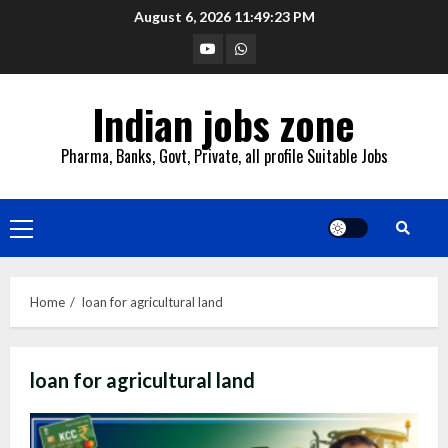
Skip
August 6, 2026
11:49:24 PM
to
YouTube
Whatsapp
content
Indian jobs zone
Pharma, Banks, Govt, Private, all profile Suitable Jobs
Primary
Menu
Home
loan for agricultural land
loan for agricultural land