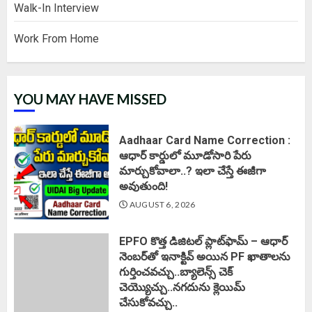
Walk-In Interview
Work From Home
YOU MAY HAVE MISSED
Aadhaar Card Name Correction :
ఆధార్ కార్డులో మూడోసారి పేరు
మార్చుకోవాలా..? ఇలా చేస్తే ఈజీగా
అవుతుంది!
AUGUST 6, 2026
EPFO కొత్త డిజిటల్ ప్లాట్‌ఫామ్‌ – ఆధార్
నెంబర్‌తో ఇనాక్టివ్ అయిన PF ఖాతాలను
గుర్తించవచ్చు..బ్యాలెన్స్ చెక్
చెయ్యొచ్చు..నగదును క్లెయిమ్
చేసుకోవచ్చు..