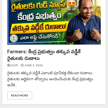
Farmers: కేంద్ర ప్రభుత్వం తక్కువ వడ్డీకే
రైతులకు రుణాలు
GOPI
JUNE 3, 2026
రైతులకు తక్కువ వడ్డీకే ఎలాంటి పూచీకత్త లేకుండా రుణాలు :
రైతులకు ఆర్ధికంగా తోడ్పాటు అందించేందుకు కేంద్ర ప్రభుత్వం
అనేక...
READ MORE