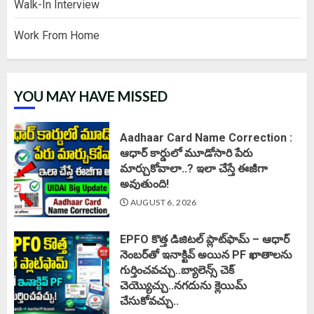
Walk-In Interview
Work From Home
YOU MAY HAVE MISSED
Aadhaar Card Name Correction :
ఆధార్ కార్డులో మూడోసారి పేరు
మార్చుకోవాలా..? ఇలా చేస్తే ఈజీగా
అవుతుంది!
AUGUST 6, 2026
EPFO కొత్త డిజిటల్ ప్లాట్‌ఫామ్‌ – ఆధార్
నెంబర్‌తో ఇనాక్టివ్ అయిన PF ఖాతాలను
గుర్తించవచ్చు..బ్యాలెన్స్ చెక్
చెయ్యొచ్చు..నగదును క్లెయిమ్
చేసుకోవచ్చు..