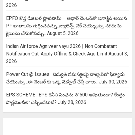
2026
EPFO కొత్త డిజిటల్ ప్లాట్‌ఫామ్‌ – ఆధార్ నెంబర్‌తో ఇనాక్టివ్ అయిన
PF ఖాతాలను గుర్తించవచ్చు..బ్యాలెన్స్ చెక్ చెయ్యొచ్చు..నగదును
క్లెయిమ్ చేసుకోవచ్చు..
August 5, 2026
Indian Air force Agniveer vayu 2026 | Non Combatant
Notification Out, Apply Offline & Check Age Limit
August 3,
2026
Power Cut @ Issues : విద్యుత్ సమస్యలపై వాట్సప్‌లో ఫిర్యాదు
చేయొచ్చు…ఈ నెంబర్ కు ఒక్క మెస్సేజ్ చేస్తే చాలు..
July 30, 2026
EPS SCHEME : EPS కనీస పింఛను ₹ 7,500 అవుతుందా? కేంద్రం
పార్లమెంట్‌లో చెప్పిందేమిటి?
July 28, 2026