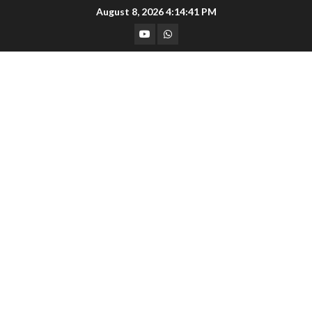
Skip
August 8, 2026
4:14:42 PM
to
YouTube
Whatsapp
content