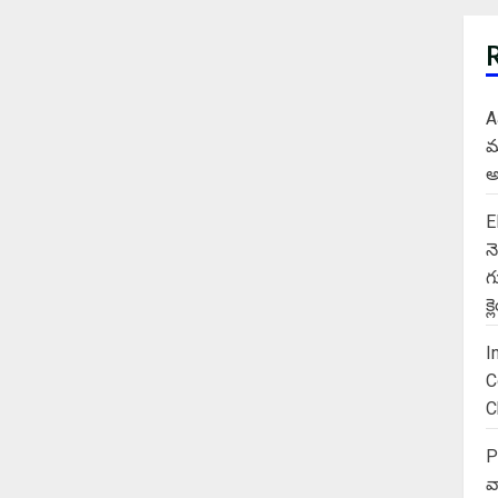
A
మ
అ
E
న
గ
క
I
C
C
P
వ