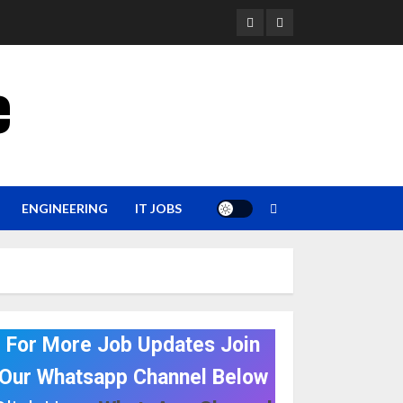
YouTube
Whatsapp
e
ENGINEERING
IT JOBS
For More Job Updates Join
Our Whatsapp Channel Below