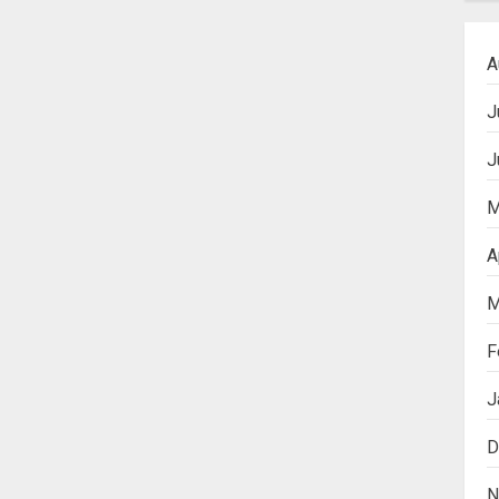
A
J
J
M
A
M
F
J
D
N