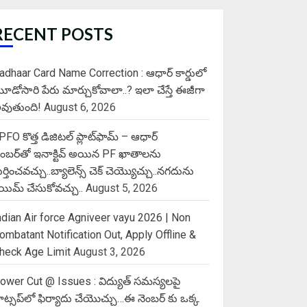
RECENT POSTS
adhaar Card Name Correction : ఆధార్ కార్డులో
ూడోసారి పేరు మార్చుకోవాలా..? ఇలా చేస్తే ఈజీగా
వుతుంది!
August 6, 2026
PFO కొత్త డిజిటల్ ప్లాట్‌ఫామ్‌ – ఆధార్
ెంబర్‌తో ఇనాక్టివ్ అయిన PF ఖాతాలను
ుర్తించవచ్చు..బ్యాలెన్స్ చెక్ చెయ్యొచ్చు..నగదును
్లెయిమ్ చేసుకోవచ్చు..
August 5, 2026
ndian Air force Agniveer vayu 2026 | Non
ombatant Notification Out, Apply Offline &
heck Age Limit
August 3, 2026
ower Cut @ Issues : విద్యుత్ సమస్యలపై
ాట్సప్‌లో ఫిర్యాదు చేయొచ్చు…ఈ నెంబర్ కు ఒక్క