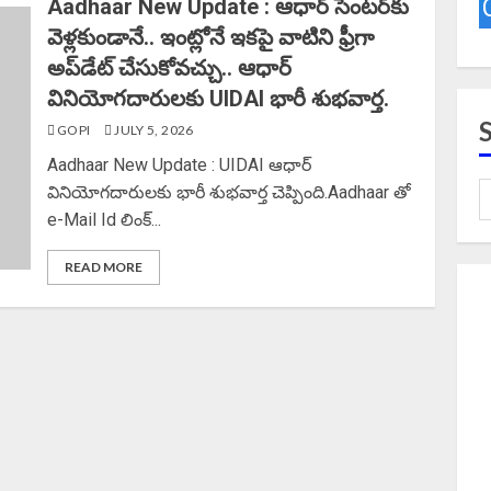
Aadhaar New Update : ఆధార్ సెంటర్‌కు
వెళ్లకుండానే.. ఇంట్లోనే ఇకపై వాటిని ఫ్రీగా
అప్‌డేట్ చేసుకోవచ్చు.. ఆధార్
వినియోగదారులకు UIDAI భారీ శుభవార్త.
GOPI
JULY 5, 2026
Aadhaar New Update : UIDAI ఆధార్
వినియోగదారులకు భారీ శుభవార్త చెప్పింది.Aadhaar తో
e-Mail Id లింక్...
READ MORE