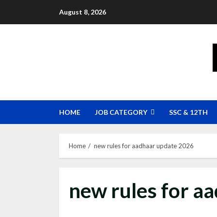
Skip
August 8, 2026
to
content
HOME
JOB CATEGORY
SSC & 12TH
Home
new rules for aadhaar update 2026
new rules for a