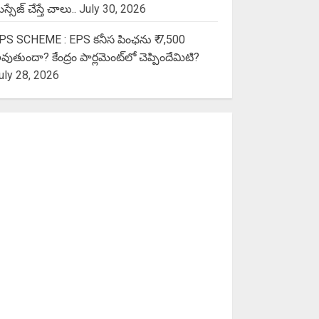
స్సేజ్ చేస్తే చాలు..
July 30, 2026
PS SCHEME : EPS కనీస పింఛను ₹ 7,500
వుతుందా? కేంద్రం పార్లమెంట్‌లో చెప్పిందేమిటి?
uly 28, 2026