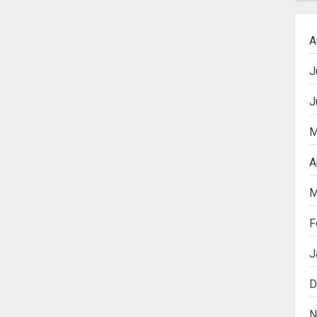
A
J
J
M
A
M
F
J
D
N