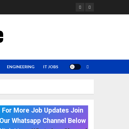
YouTube
Whatsapp
e
ENGINEERING
IT JOBS
For More Job Updates Join
Our Whatsapp Channel Below