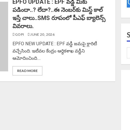
EPFO UPDATE : EPF వడ్డీ మీకు
పడిందా..? లేదా?..ఈ నెంబర్‌కు మిస్డ్ కాల్‌
ఇస్తే చాలు..SMS రూపంలో పీఎఫ్ బ్యాలెన్స్
వివరాలు.
GOPI
JUNE 20, 2026
EPFO NEW UPDATE : EPF వడ్డీ జమపై క్లారిటీ
వచ్చేసింది. ఇటీవల కేంద్రం ఆర్ధికశాఖ వడ్డీని
ఆమోదించింది....
READ MORE