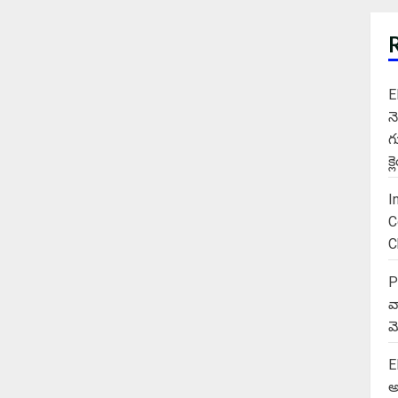
E
న
గ
క
I
C
C
P
వ
మె
E
అ