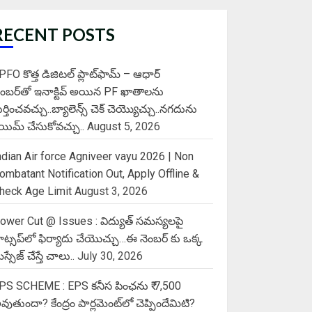
RECENT POSTS
PFO కొత్త డిజిటల్ ప్లాట్‌ఫామ్‌ – ఆధార్
ెంబర్‌తో ఇనాక్టివ్ అయిన PF ఖాతాలను
ుర్తించవచ్చు..బ్యాలెన్స్ చెక్ చెయ్యొచ్చు..నగదును
్లెయిమ్ చేసుకోవచ్చు..
August 5, 2026
ndian Air force Agniveer vayu 2026 | Non
ombatant Notification Out, Apply Offline &
heck Age Limit
August 3, 2026
ower Cut @ Issues : విద్యుత్ సమస్యలపై
ాట్సప్‌లో ఫిర్యాదు చేయొచ్చు…ఈ నెంబర్ కు ఒక్క
స్సేజ్ చేస్తే చాలు..
July 30, 2026
PS SCHEME : EPS కనీస పింఛను ₹ 7,500
వుతుందా? కేంద్రం పార్లమెంట్‌లో చెప్పిందేమిటి?