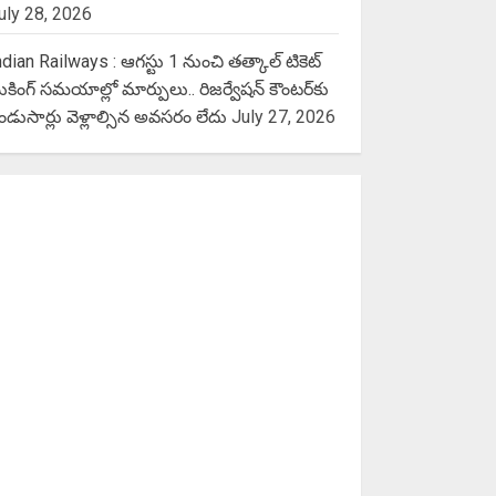
uly 28, 2026
ndian Railways : ఆగస్టు 1 నుంచి తత్కాల్‌ టికెట్‌
ుకింగ్‌ సమయాల్లో మార్పులు.. రిజర్వేషన్ కౌంటర్‌కు
ెండుసార్లు వెళ్లాల్సిన అవసరం లేదు
July 27, 2026