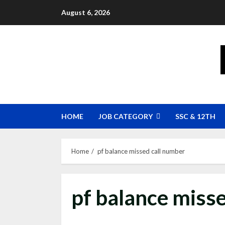
Skip
August 6, 2026
to
content
HOME
JOB CATEGORY
SSC & 12TH
Home
pf balance missed call number
pf balance miss