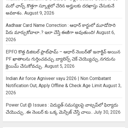
మరో ఛాన్స్..కొత్తగా స్కూళ్లలో చేరిన అర్హులకు దరఖాస్తు చేసుకునే
అవకాశం..
August 9, 2026
Aadhaar Card Name Correction : ఆధార్ కార్డులో మూడోసారి
పేరు మార్చుకోవాలా..? ఇలా చేస్తే ఈజీగా అవుతుంది!
August 6,
2026
EPFO కొత్త డిజిటల్ ప్లాట్‌ఫామ్‌ – ఆధార్ నెంబర్‌తో ఇనాక్టివ్ అయిన
PF ఖాతాలను గుర్తించవచ్చు..బ్యాలెన్స్ చెక్ చెయ్యొచ్చు..నగదును
క్లెయిమ్ చేసుకోవచ్చు..
August 5, 2026
Indian Air force Agniveer vayu 2026 | Non Combatant
Notification Out, Apply Offline & Check Age Limit
August 3,
2026
Power Cut @ Issues : విద్యుత్ సమస్యలపై వాట్సప్‌లో ఫిర్యాదు
చేయొచ్చు…ఈ నెంబర్ కు ఒక్క మెస్సేజ్ చేస్తే చాలు..
July 30, 2026