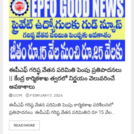
ఈపీఎఫ్‌ గరిష్ఠ వేతన పరిమితి పెంపు ప్రతిపాదనలు
|| కేంద్ర కార్మికశాఖ త్వరలో నిర్ణయం వెలువరించే
అవకాశాలు
GOPI
FEBRUARY 5, 2026
ఈపీఎఫ్‌ గరిష్ఠ వేతన పరిమితి పెంపు కార్మికశాఖ పరిశీలనలో
ప్రతిపాదనలు :ఈపీఎఫ్‌ గరిష్ఠ వేతన పరిమితిని రూ.15 వేల...
READ MORE