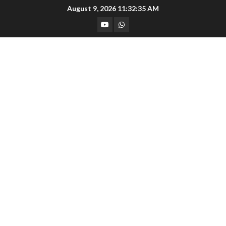
Skip
August 9, 2026
11:32:35 AM
to
YouTube
Whatsapp
content