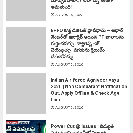
మార్చుకోవాలా..? ఇలా చేస్తే ఈజీగా
అవుతుంది!
AUGUST 6, 2026
EPFO కొత్త డిజిటల్ ప్లాట్‌ఫామ్‌ – ఆధార్
నెంబర్‌తో ఇనాక్టివ్ అయిన PF ఖాతాలను
గుర్తించవచ్చు..బ్యాలెన్స్ చెక్
చెయ్యొచ్చు..నగదును క్లెయిమ్
చేసుకోవచ్చు..
AUGUST 5, 2026
Indian Air force Agniveer vayu
2026 | Non Combatant Notification
Out, Apply Offline & Check Age
Limit
AUGUST 3, 2026
Power Cut @ Issues : విద్యుత్
సమస్యలపై వాట్సప్‌లో ఫిర్యాదు