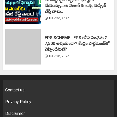
చేయొచ్చు…ఈ నెంబర్ కు ఒక్క మెస్సేజ్
చేస్తే చాలు..
JULY 30, 2026
EPS SCHEME : EPS కనీస పింఛను ₹
7,500 అవుతుందా? కేంద్రం పార్లమెంట్‌లో
చెప్పిందేమిటి?
JULY 28, 2026
Contact us
Privacy Policy
Disclaimer