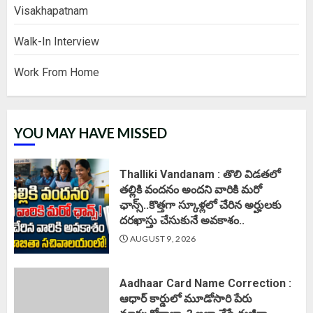
Visakhapatnam
Walk-In Interview
Work From Home
YOU MAY HAVE MISSED
Thalliki Vandanam : తొలి విడతలో
తల్లికి వందనం అందని వారికి మరో
ఛాన్స్..కొత్తగా స్కూళ్లలో చేరిన అర్హులకు
దరఖాస్తు చేసుకునే అవకాశం..
AUGUST 9, 2026
Aadhaar Card Name Correction :
ఆధార్ కార్డులో మూడోసారి పేరు