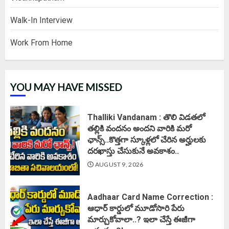
Walk-In Interview
Work From Home
YOU MAY HAVE MISSED
Thalliki Vandanam : తొలి విడతలో
తల్లికి వందనం అందని వారికి మరో
ఛాన్స్..కొత్తగా స్కూళ్లలో చేరిన అర్హులకు
దరఖాస్తు చేసుకునే అవకాశం..
AUGUST 9, 2026
Aadhaar Card Name Correction :
ఆధార్ కార్డులో మూడోసారి పేరు
మార్చుకోవాలా..? ఇలా చేస్తే ఈజీగా