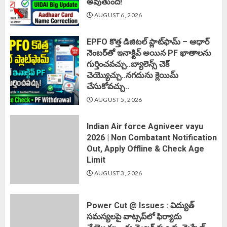
అవుతుంది!
AUGUST 6, 2026
EPFO కొత్త డిజిటల్ ప్లాట్‌ఫామ్‌ – ఆధార్
నెంబర్‌తో ఇనాక్టివ్ అయిన PF ఖాతాలను
గుర్తించవచ్చు..బ్యాలెన్స్ చెక్
చెయ్యొచ్చు..నగదును క్లెయిమ్
చేసుకోవచ్చు..
AUGUST 5, 2026
Indian Air force Agniveer vayu
2026 | Non Combatant Notification
Out, Apply Offline & Check Age
Limit
AUGUST 3, 2026
Power Cut @ Issues : విద్యుత్
సమస్యలపై వాట్సప్‌లో ఫిర్యాదు