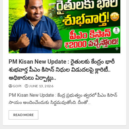
PM Kisan New Update : రైతులకు కేంద్రం భారీ
శుభవార్త పీఎం కిసాన్ నిధుల విడుదలపై క్లారిటీ..
అధికారులు ఏర్పాట్లు..
GOPI
JUNE 13, 2026
PM Kisan New Update : కేంద్ర ప్రభుత్వం త్వరలో పీఎం కిసాన్
సాయం అందించేందుకు సిద్దమవుతోంది. దీంతో...
READ MORE