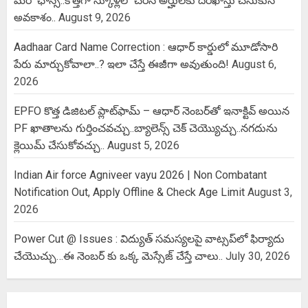
మరో ఛాన్స్..కొత్తగా స్కూళ్లలో చేరిన అర్హులకు దరఖాస్తు చేసుకునే
అవకాశం..
August 9, 2026
Aadhaar Card Name Correction : ఆధార్ కార్డులో మూడోసారి
పేరు మార్చుకోవాలా..? ఇలా చేస్తే ఈజీగా అవుతుంది!
August 6,
2026
EPFO కొత్త డిజిటల్ ప్లాట్‌ఫామ్‌ – ఆధార్ నెంబర్‌తో ఇనాక్టివ్ అయిన
PF ఖాతాలను గుర్తించవచ్చు..బ్యాలెన్స్ చెక్ చెయ్యొచ్చు..నగదును
క్లెయిమ్ చేసుకోవచ్చు..
August 5, 2026
Indian Air force Agniveer vayu 2026 | Non Combatant
Notification Out, Apply Offline & Check Age Limit
August 3,
2026
Power Cut @ Issues : విద్యుత్ సమస్యలపై వాట్సప్‌లో ఫిర్యాదు
చేయొచ్చు…ఈ నెంబర్ కు ఒక్క మెస్సేజ్ చేస్తే చాలు..
July 30, 2026