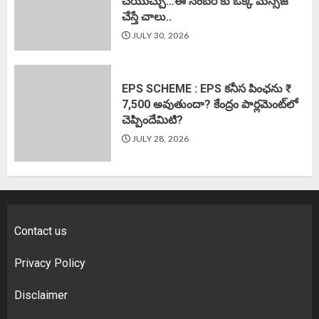
చేయొచ్చు…ఈ నెంబర్ కు ఒక్క మెస్సేజ్
చేస్తే చాలు..
JULY 30, 2026
EPS SCHEME : EPS కనీస పింఛను ₹
7,500 అవుతుందా? కేంద్రం పార్లమెంట్‌లో
చెప్పిందేమిటి?
JULY 28, 2026
Contact us
Privacy Policy
Disclaimer