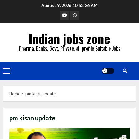
Skip
August 9, 2026
10:53:27 AM
to
YouTube
Whatsapp
content
Indian jobs zone
Pharma, Banks, Govt, Private, all profile Suitable Jobs
Primary
Menu
Home
pm kisan update
pm kisan update