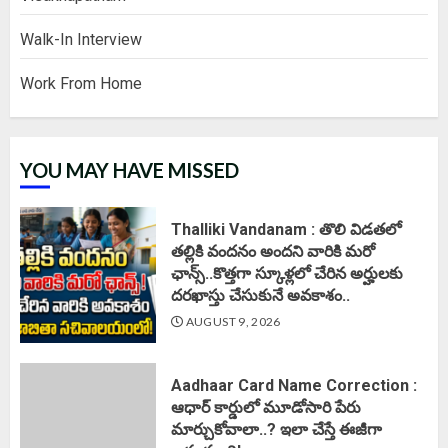
Walk-In Interview
Work From Home
YOU MAY HAVE MISSED
Thalliki Vandanam : తొలి విడతలో
తల్లికి వందనం అందని వారికి మరో
ఛాన్స్..కొత్తగా స్కూళ్లలో చేరిన అర్హులకు
దరఖాస్తు చేసుకునే అవకాశం..
AUGUST 9, 2026
Aadhaar Card Name Correction :
ఆధార్ కార్డులో మూడోసారి పేరు
మార్చుకోవాలా..? ఇలా చేస్తే ఈజీగా