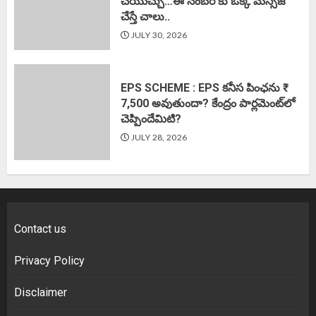
చేయొచ్చు…ఈ నెంబర్ కు ఒక్క మెస్సేజ్
చేస్తే చాలు..
JULY 30, 2026
EPS SCHEME : EPS కనీస పింఛను ₹
7,500 అవుతుందా? కేంద్రం పార్లమెంట్‌లో
చెప్పిందేమిటి?
JULY 28, 2026
Contact us
Privacy Policy
Disclaimer