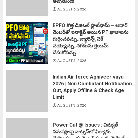
అవుతుంది!
AUGUST 6, 2026
EPFO కొత్త డిజిటల్ ప్లాట్‌ఫామ్‌ – ఆధార్
నెంబర్‌తో ఇనాక్టివ్ అయిన PF ఖాతాలను
గుర్తించవచ్చు..బ్యాలెన్స్ చెక్
చెయ్యొచ్చు..నగదును క్లెయిమ్
చేసుకోవచ్చు..
AUGUST 5, 2026
Indian Air force Agniveer vayu
2026 | Non Combatant Notification
Out, Apply Offline & Check Age
Limit
AUGUST 3, 2026
Power Cut @ Issues : విద్యుత్
సమస్యలపై వాట్సప్‌లో ఫిర్యాదు