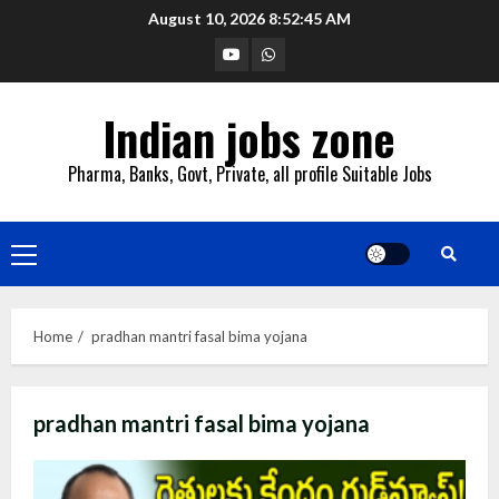
Skip
August 10, 2026
8:52:46 AM
to
YouTube
Whatsapp
content
Indian jobs zone
Pharma, Banks, Govt, Private, all profile Suitable Jobs
Primary
Menu
Home
pradhan mantri fasal bima yojana
pradhan mantri fasal bima yojana