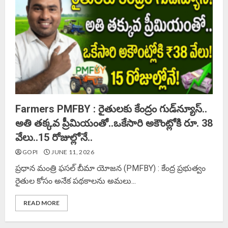
Farmers PMFBY : రైతులకు కేంద్రం గుడ్‌న్యూస్..
అతి తక్కవ ప్రీమియంతో..ఒకేసారి అకౌంట్లోకి రూ. 38
వేలు..15 రోజుల్లోనే..
GOPI
JUNE 11, 2026
ప్రధాన మంత్రి ఫసల్ బీమా యోజన (PMFBY) : కేంద్ర ప్రభుత్వం
రైతుల కోసం అనేక పథకాలను అమలు...
READ MORE