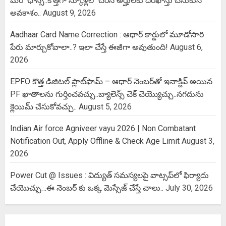
మరో ఛాన్స్..కొత్తగా స్కూళ్లలో చేరిన అర్హులకు దరఖాస్తు చేసుకునే
అవకాశం..
August 9, 2026
Aadhaar Card Name Correction : ఆధార్ కార్డులో మూడోసారి
పేరు మార్చుకోవాలా..? ఇలా చేస్తే ఈజీగా అవుతుంది!
August 6,
2026
EPFO కొత్త డిజిటల్ ప్లాట్‌ఫామ్‌ – ఆధార్ నెంబర్‌తో ఇనాక్టివ్ అయిన
PF ఖాతాలను గుర్తించవచ్చు..బ్యాలెన్స్ చెక్ చెయ్యొచ్చు..నగదును
క్లెయిమ్ చేసుకోవచ్చు..
August 5, 2026
Indian Air force Agniveer vayu 2026 | Non Combatant
Notification Out, Apply Offline & Check Age Limit
August 3,
2026
Power Cut @ Issues : విద్యుత్ సమస్యలపై వాట్సప్‌లో ఫిర్యాదు
చేయొచ్చు…ఈ నెంబర్ కు ఒక్క మెస్సేజ్ చేస్తే చాలు..
July 30, 2026