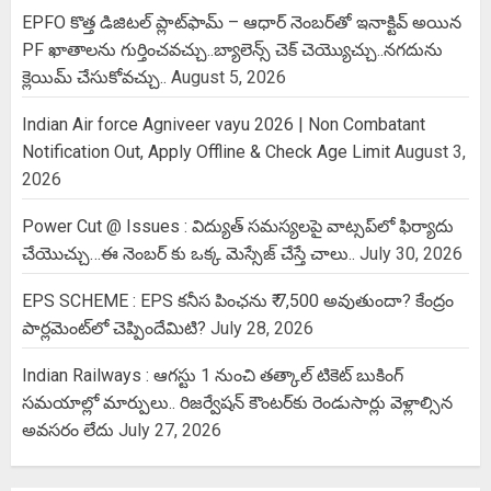
EPFO కొత్త డిజిటల్ ప్లాట్‌ఫామ్‌ – ఆధార్ నెంబర్‌తో ఇనాక్టివ్ అయిన
PF ఖాతాలను గుర్తించవచ్చు..బ్యాలెన్స్ చెక్ చెయ్యొచ్చు..నగదును
క్లెయిమ్ చేసుకోవచ్చు..
August 5, 2026
Indian Air force Agniveer vayu 2026 | Non Combatant
Notification Out, Apply Offline & Check Age Limit
August 3,
2026
Power Cut @ Issues : విద్యుత్ సమస్యలపై వాట్సప్‌లో ఫిర్యాదు
చేయొచ్చు…ఈ నెంబర్ కు ఒక్క మెస్సేజ్ చేస్తే చాలు..
July 30, 2026
EPS SCHEME : EPS కనీస పింఛను ₹ 7,500 అవుతుందా? కేంద్రం
పార్లమెంట్‌లో చెప్పిందేమిటి?
July 28, 2026
Indian Railways : ఆగస్టు 1 నుంచి తత్కాల్‌ టికెట్‌ బుకింగ్‌
సమయాల్లో మార్పులు.. రిజర్వేషన్ కౌంటర్‌కు రెండుసార్లు వెళ్లాల్సిన
అవసరం లేదు
July 27, 2026