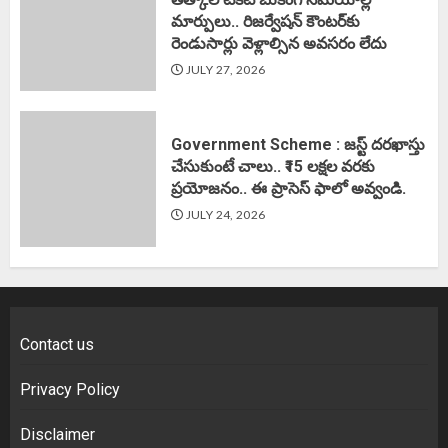
మార్పులు.. రిజర్వేషన్ కౌంటర్‌కు
రెండుసార్లు వెళ్లాల్సిన అవసరం లేదు
JULY 27, 2026
Government Scheme : జస్ట్ దరఖాస్తు
చేసుకుంటే చాలు.. ₹15 లక్షల వరకు
ప్రయోజనం.. ఈ ప్రాసెస్ ఫాలో అవ్వండి.
JULY 24, 2026
Contact us
Privacy Policy
Disclaimer