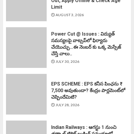
Out, Apply Offline & Check Age
Limit
AUGUST 3, 2026
Power Cut @ Issues : విద్యుత్
సమస్యలపై వాట్సప్‌లో ఫిర్యాదు
చేయొచ్చు…ఈ నెంబర్ కు ఒక్క మెస్సేజ్
చేస్తే చాలు..
JULY 30, 2026
EPS SCHEME : EPS కనీస పింఛను ₹
7,500 అవుతుందా? కేంద్రం పార్లమెంట్‌లో
చెప్పిందేమిటి?
JULY 28, 2026
Indian Railways : ఆగస్టు 1 నుంచి
తత్కాల్‌ టికెట్‌ బుకింగ్‌ సమయాల్లో