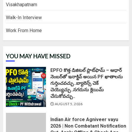
Visakhapatnam
Walk-In Interview
Work From Home
YOU MAY HAVE MISSED
EPFO కొత్త డిజిటల్ ప్లాట్‌ఫామ్‌ – ఆధార్
నెంబర్‌తో ఇనాక్టివ్ అయిన PF ఖాతాలను
గుర్తించవచ్చు..బ్యాలెన్స్ చెక్
చెయ్యొచ్చు..నగదును క్లెయిమ్
చేసుకోవచ్చు..
AUGUST 5, 2026
Indian Air force Agniveer vayu
2026 | Non Combatant Notification