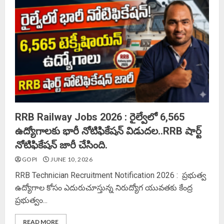
RRB Railway Jobs 2026 : రైల్వేలో 6,565
ఉద్యోగాలకు భారీ నోటిఫికేషన్‌ విడుదల..RRB షార్ట్
నోటిఫికేషన్‌ జారీ చేసింది.
GOPI
JUNE 10, 2026
RRB Technician Recruitment Notification 2026 : ప్రభుత్వ
ఉద్యోగాల కోసం ఎదురుచూస్తున్న నిరుద్యోగ యువతకు కేంద్ర
ప్రభుత్వం...
READ MORE