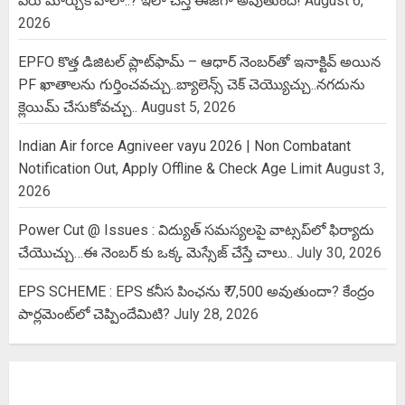
పేరు మార్చుకోవాలా..? ఇలా చేస్తే ఈజీగా అవుతుంది!
August 6,
2026
EPFO కొత్త డిజిటల్ ప్లాట్‌ఫామ్‌ – ఆధార్ నెంబర్‌తో ఇనాక్టివ్ అయిన
PF ఖాతాలను గుర్తించవచ్చు..బ్యాలెన్స్ చెక్ చెయ్యొచ్చు..నగదును
క్లెయిమ్ చేసుకోవచ్చు..
August 5, 2026
Indian Air force Agniveer vayu 2026 | Non Combatant
Notification Out, Apply Offline & Check Age Limit
August 3,
2026
Power Cut @ Issues : విద్యుత్ సమస్యలపై వాట్సప్‌లో ఫిర్యాదు
చేయొచ్చు…ఈ నెంబర్ కు ఒక్క మెస్సేజ్ చేస్తే చాలు..
July 30, 2026
EPS SCHEME : EPS కనీస పింఛను ₹ 7,500 అవుతుందా? కేంద్రం
పార్లమెంట్‌లో చెప్పిందేమిటి?
July 28, 2026