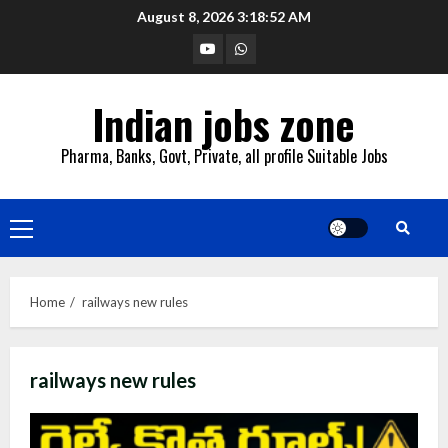
Skip
August 8, 2026
3:18:53 AM
to
YouTube
Whatsapp
content
Indian jobs zone
Pharma, Banks, Govt, Private, all profile Suitable Jobs
Primary
Menu
Home
railways new rules
railways new rules