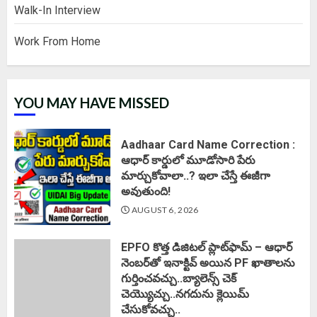
Walk-In Interview
Work From Home
YOU MAY HAVE MISSED
Aadhaar Card Name Correction :
ఆధార్ కార్డులో మూడోసారి పేరు
మార్చుకోవాలా..? ఇలా చేస్తే ఈజీగా
అవుతుంది!
AUGUST 6, 2026
EPFO కొత్త డిజిటల్ ప్లాట్‌ఫామ్‌ – ఆధార్
నెంబర్‌తో ఇనాక్టివ్ అయిన PF ఖాతాలను
గుర్తించవచ్చు..బ్యాలెన్స్ చెక్
చెయ్యొచ్చు..నగదును క్లెయిమ్
చేసుకోవచ్చు..