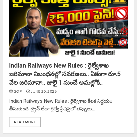
Indian Railways New Rules : రైల్వేశాఖ
జరిమానా నిబంధనల్లో సవరణలు.. ఏకంగా రూ.5
వేల జరిమానా.. జులై 1 నుంచే అమల్లోకి..
GOPI
JUNE 20, 2026
Indian Railways New Rules : రైల్వేశాఖ కీలక నిర్ణయం
తీసుకుంది. ట్రైన్ లేదా రైల్వే స్టేషన్లలో తప్పులు...
READ MORE