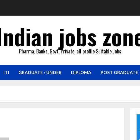
Indian jobs zon
Pharma, Banks, Govt, Private, all profile Suitable Jobs
ITI
GRADUATE / UNDER
DIPLOMA
POST GRADUATE