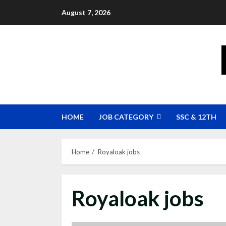
Skip
August 7, 2026
to
content
HOME
JOB CATEGORY
SSC & 12TH
Home
Royaloak jobs
Royaloak jobs