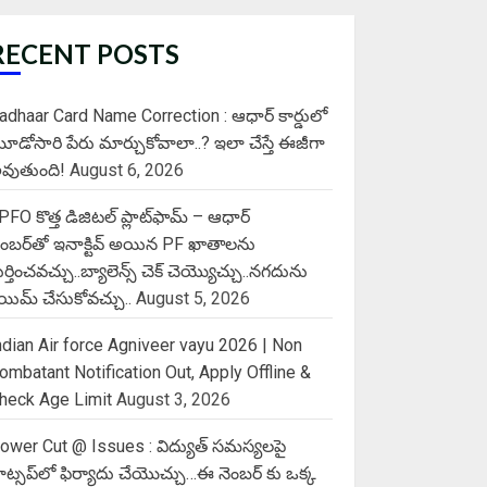
RECENT POSTS
adhaar Card Name Correction : ఆధార్ కార్డులో
ూడోసారి పేరు మార్చుకోవాలా..? ఇలా చేస్తే ఈజీగా
వుతుంది!
August 6, 2026
PFO కొత్త డిజిటల్ ప్లాట్‌ఫామ్‌ – ఆధార్
ెంబర్‌తో ఇనాక్టివ్ అయిన PF ఖాతాలను
ుర్తించవచ్చు..బ్యాలెన్స్ చెక్ చెయ్యొచ్చు..నగదును
్లెయిమ్ చేసుకోవచ్చు..
August 5, 2026
ndian Air force Agniveer vayu 2026 | Non
ombatant Notification Out, Apply Offline &
heck Age Limit
August 3, 2026
ower Cut @ Issues : విద్యుత్ సమస్యలపై
ాట్సప్‌లో ఫిర్యాదు చేయొచ్చు…ఈ నెంబర్ కు ఒక్క