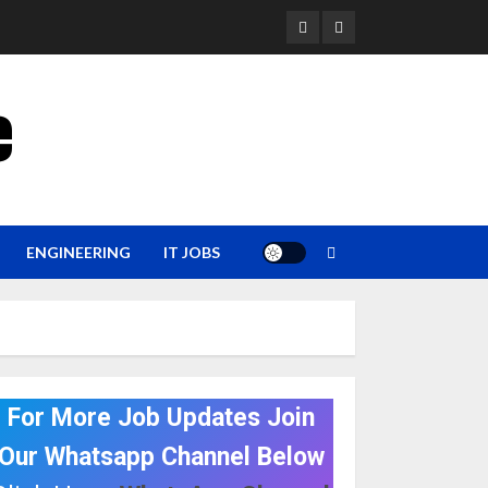
YouTube
Whatsapp
e
ENGINEERING
IT JOBS
For More Job Updates Join
Our Whatsapp Channel Below