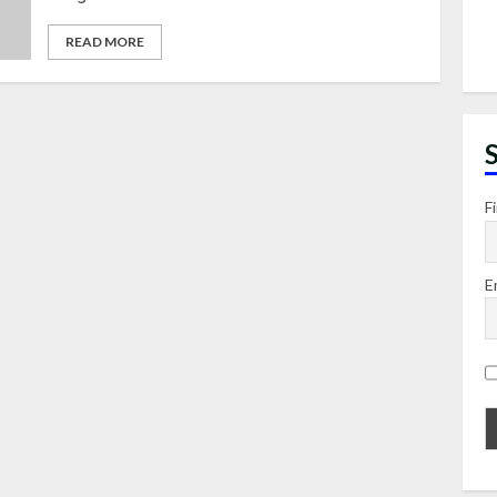
READ MORE
F
E