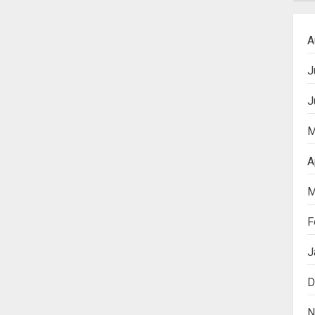
A
J
J
M
A
M
F
J
D
N