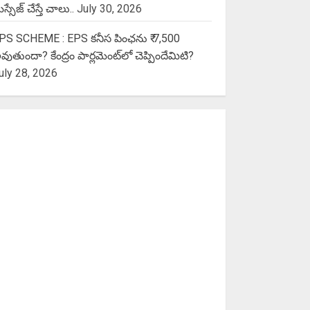
స్సేజ్ చేస్తే చాలు..
July 30, 2026
PS SCHEME : EPS కనీస పింఛను ₹ 7,500
వుతుందా? కేంద్రం పార్లమెంట్‌లో చెప్పిందేమిటి?
uly 28, 2026