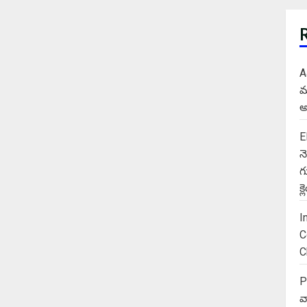
A
మ
అ
E
న
గ
క
I
C
C
P
వ