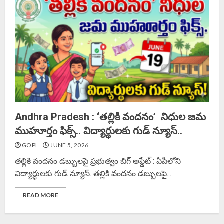
Andhra Pradesh : ‘తల్లికి వందనం’ నిధుల జమ
ముహూర్తం ఫిక్స్.. విద్యార్ధులకు గుడ్ న్యూస్..
GOPI
JUNE 5, 2026
తల్లికి వందనం డబ్బులపై ప్రభుత్వం బిగ్ అప్డేట్ : ఏపీలోని
విద్యార్ధులకు గుడ్ న్యూస్. తల్లికి వందనం డబ్బులపై...
READ MORE