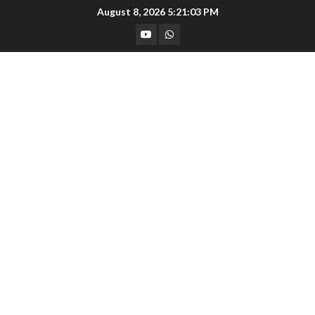
Skip
August 8, 2026
5:21:04 PM
to
YouTube
Whatsapp
content