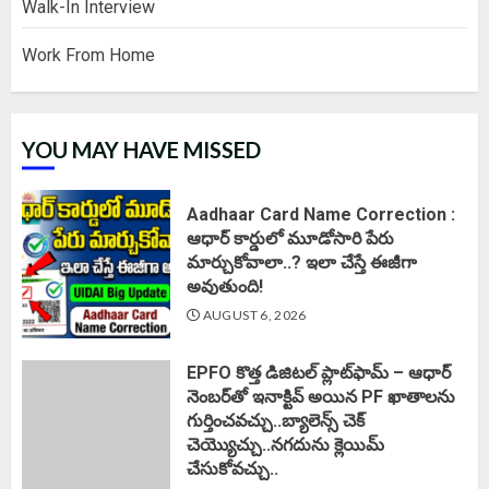
Walk-In Interview
Work From Home
YOU MAY HAVE MISSED
Aadhaar Card Name Correction :
ఆధార్ కార్డులో మూడోసారి పేరు
మార్చుకోవాలా..? ఇలా చేస్తే ఈజీగా
అవుతుంది!
AUGUST 6, 2026
EPFO కొత్త డిజిటల్ ప్లాట్‌ఫామ్‌ – ఆధార్
నెంబర్‌తో ఇనాక్టివ్ అయిన PF ఖాతాలను
గుర్తించవచ్చు..బ్యాలెన్స్ చెక్
చెయ్యొచ్చు..నగదును క్లెయిమ్
చేసుకోవచ్చు..