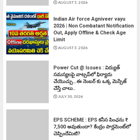
AUGUST 5, 2026
Indian Air force Agniveer vayu
2026 | Non Combatant Notification
Out, Apply Offline & Check Age
Limit
AUGUST 3, 2026
Power Cut @ Issues : విద్యుత్
సమస్యలపై వాట్సప్‌లో ఫిర్యాదు
చేయొచ్చు…ఈ నెంబర్ కు ఒక్క మెస్సేజ్
చేస్తే చాలు..
JULY 30, 2026
EPS SCHEME : EPS కనీస పింఛను ₹
7,500 అవుతుందా? కేంద్రం పార్లమెంట్‌లో
చెప్పిందేమిటి?