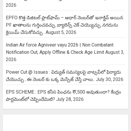
2026
EPFO కొత్త డిజిటల్ ప్లాట్‌ఫామ్‌ – ఆధార్ నెంబర్‌తో ఇనాక్టివ్ అయిన
PF ఖాతాలను గుర్తించవచ్చు..బ్యాలెన్స్ చెక్ చెయ్యొచ్చు..నగదును
క్లెయిమ్ చేసుకోవచ్చు..
August 5, 2026
Indian Air force Agniveer vayu 2026 | Non Combatant
Notification Out, Apply Offline & Check Age Limit
August 3,
2026
Power Cut @ Issues : విద్యుత్ సమస్యలపై వాట్సప్‌లో ఫిర్యాదు
చేయొచ్చు…ఈ నెంబర్ కు ఒక్క మెస్సేజ్ చేస్తే చాలు..
July 30, 2026
EPS SCHEME : EPS కనీస పింఛను ₹ 7,500 అవుతుందా? కేంద్రం
పార్లమెంట్‌లో చెప్పిందేమిటి?
July 28, 2026