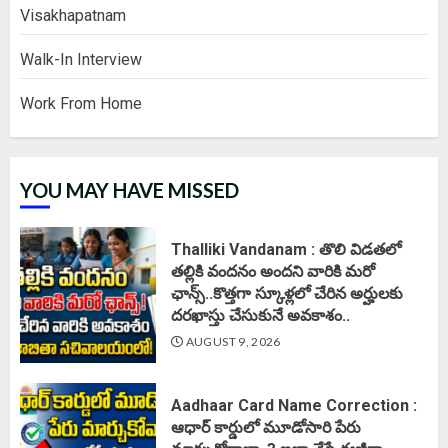
Visakhapatnam
Walk-In Interview
Work From Home
YOU MAY HAVE MISSED
Thalliki Vandanam : తొలి విడతలో
తల్లికి వందనం అందని వారికి మరో
ఛాన్స్..కొత్తగా స్కూళ్లలో చేరిన అర్హులకు
దరఖాస్తు చేసుకునే అవకాశం..
AUGUST 9, 2026
Aadhaar Card Name Correction :
ఆధార్ కార్డులో మూడోసారి పేరు