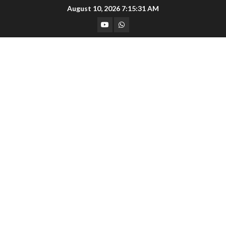
Skip
August 10, 2026
7:15:31 AM
to
YouTube
Whatsapp
content