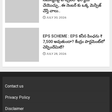
చేయొచ్చు…ఈ నెంబర్ కు ఒక్క మెస్సేజ్
చేస్తే చాలు..
JULY 30, 2026
EPS SCHEME : EPS కనీస పింఛను ₹
7,500 అవుతుందా? కేంద్రం పార్లమెంట్‌లో
చెప్పిందేమిటి?
JULY 28, 2026
Contact us
Privacy Policy
Disclaimer