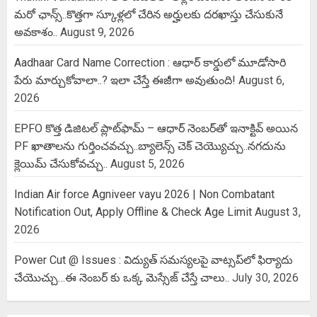
మరో ఛాన్స్..కొత్తగా స్కూళ్లలో చేరిన అర్హులకు దరఖాస్తు చేసుకునే
అవకాశం..
August 9, 2026
Aadhaar Card Name Correction : ఆధార్ కార్డులో మూడోసారి
పేరు మార్చుకోవాలా..? ఇలా చేస్తే ఈజీగా అవుతుంది!
August 6,
2026
EPFO కొత్త డిజిటల్ ప్లాట్‌ఫామ్‌ – ఆధార్ నెంబర్‌తో ఇనాక్టివ్ అయిన
PF ఖాతాలను గుర్తించవచ్చు..బ్యాలెన్స్ చెక్ చెయ్యొచ్చు..నగదును
క్లెయిమ్ చేసుకోవచ్చు..
August 5, 2026
Indian Air force Agniveer vayu 2026 | Non Combatant
Notification Out, Apply Offline & Check Age Limit
August 3,
2026
Power Cut @ Issues : విద్యుత్ సమస్యలపై వాట్సప్‌లో ఫిర్యాదు
చేయొచ్చు…ఈ నెంబర్ కు ఒక్క మెస్సేజ్ చేస్తే చాలు..
July 30, 2026