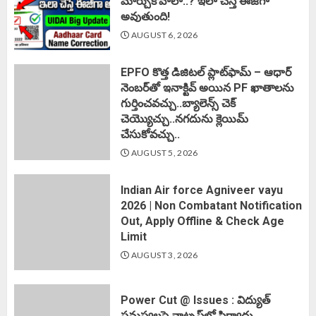
మార్చుకోవాలా..? ఇలా చేస్తే ఈజీగా
అవుతుంది!
AUGUST 6, 2026
EPFO కొత్త డిజిటల్ ప్లాట్‌ఫామ్‌ – ఆధార్
నెంబర్‌తో ఇనాక్టివ్ అయిన PF ఖాతాలను
గుర్తించవచ్చు..బ్యాలెన్స్ చెక్
చెయ్యొచ్చు..నగదును క్లెయిమ్
చేసుకోవచ్చు..
AUGUST 5, 2026
Indian Air force Agniveer vayu
2026 | Non Combatant Notification
Out, Apply Offline & Check Age
Limit
AUGUST 3, 2026
Power Cut @ Issues : విద్యుత్
సమస్యలపై వాట్సప్‌లో ఫిర్యాదు