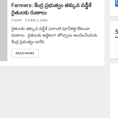
Farmers: కేంద్ర ప్రభుత్వం తక్కువ వడ్డీకే
రైతులకు రుణాలు
GOPI
JUNE 3, 2026
రైతులకు తక్కువ వడ్డీకే ఎలాంటి పూచీకత్త లేకుండా
రుణాలు : రైతులకు ఆర్ధికంగా తోడ్పాటు అందించేందుకు
కేంద్ర ప్రభుత్వం అనేక...
READ MORE