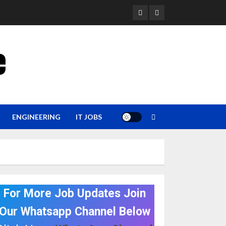
YouTube
Whatsapp
e
ENGINEERING
IT JOBS
For More Job Updates Join
Our Whatsapp Channel Below