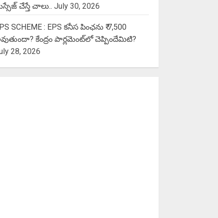
స్సేజ్ చేస్తే చాలు..
July 30, 2026
PS SCHEME : EPS కనీస పింఛను ₹ 7,500
వుతుందా? కేంద్రం పార్లమెంట్‌లో చెప్పిందేమిటి?
uly 28, 2026