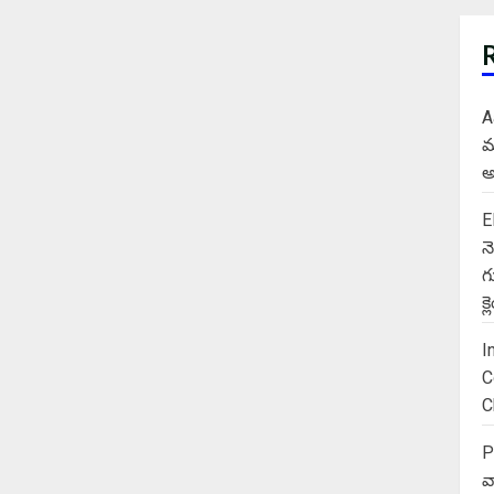
A
మ
అ
E
న
గ
క
I
C
C
P
వ