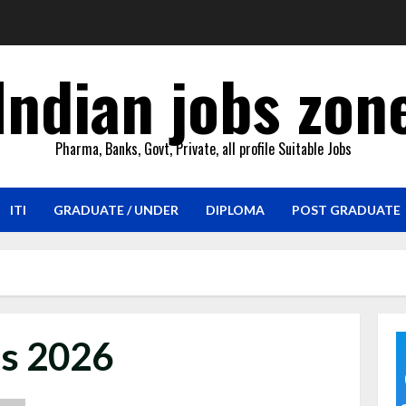
Indian jobs zon
Pharma, Banks, Govt, Private, all profile Suitable Jobs
ITI
GRADUATE / UNDER
DIPLOMA
POST GRADUATE
es 2026