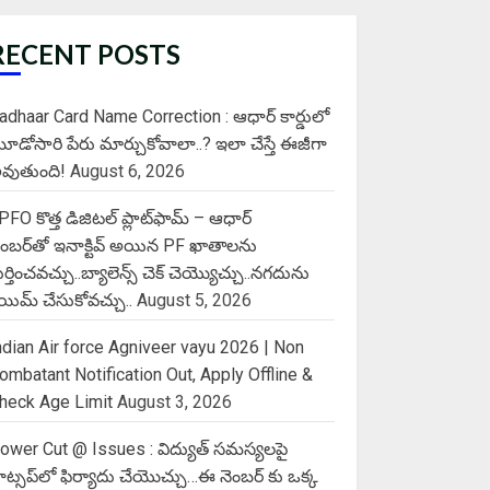
RECENT POSTS
adhaar Card Name Correction : ఆధార్ కార్డులో
ూడోసారి పేరు మార్చుకోవాలా..? ఇలా చేస్తే ఈజీగా
వుతుంది!
August 6, 2026
PFO కొత్త డిజిటల్ ప్లాట్‌ఫామ్‌ – ఆధార్
ెంబర్‌తో ఇనాక్టివ్ అయిన PF ఖాతాలను
ుర్తించవచ్చు..బ్యాలెన్స్ చెక్ చెయ్యొచ్చు..నగదును
్లెయిమ్ చేసుకోవచ్చు..
August 5, 2026
ndian Air force Agniveer vayu 2026 | Non
ombatant Notification Out, Apply Offline &
heck Age Limit
August 3, 2026
ower Cut @ Issues : విద్యుత్ సమస్యలపై
ాట్సప్‌లో ఫిర్యాదు చేయొచ్చు…ఈ నెంబర్ కు ఒక్క