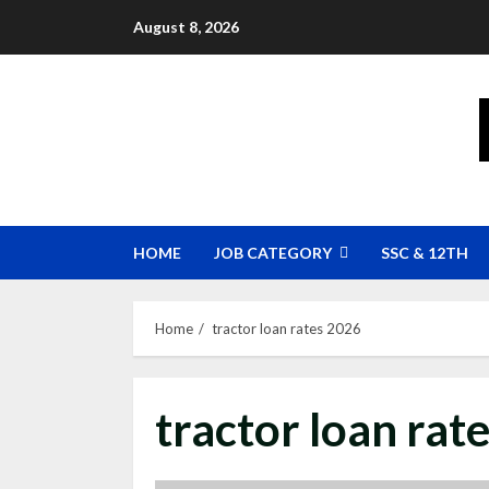
Skip
August 8, 2026
to
content
HOME
JOB CATEGORY
SSC & 12TH
Home
tractor loan rates 2026
tractor loan rat