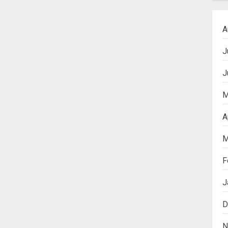
A
J
J
M
A
M
F
J
D
N