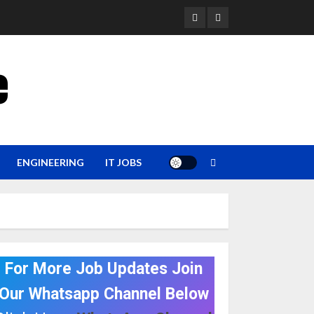
YouTube
Whatsapp
e
ENGINEERING
IT JOBS
For More Job Updates Join
Our Whatsapp Channel Below