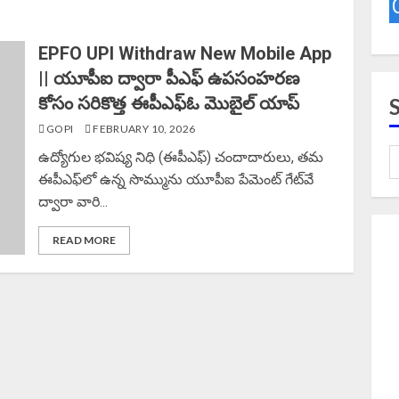
EPFO UPI Withdraw New Mobile App
|| యూపీఐ ద్వారా పీఎఫ్‌ ఉపసంహరణ
కోసం సరికొత్త ఈపీఎఫ్‌ఓ మొబైల్‌ యాప్‌
GOPI
FEBRUARY 10, 2026
ఉద్యోగుల భవిష్య నిధి (ఈపీఎఫ్‌) చందాదారులు, తమ
ఈపీఎఫ్‌లో ఉన్న సొమ్మును యూపీఐ పేమెంట్‌ గేట్‌వే
ద్వారా వారి...
READ MORE