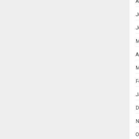
A
J
J
M
A
M
F
J
D
N
O