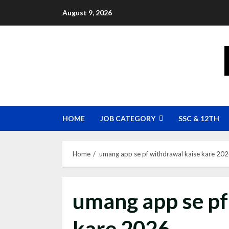
Skip
August 9, 2026
to
content
HOME
JOB CATEGORY
SSC & 12TH
Home
umang app se pf withdrawal kaise kare 20
umang app se pf
kare 2026