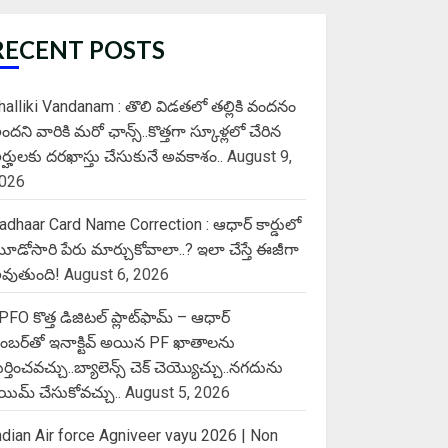
RECENT POSTS
halliki Vandanam : తొలి విడతలో తల్లికి వందనం
ందని వారికి మరో ఛాన్స్..కొత్తగా స్కూళ్లలో చేరిన
ర్హులకు దరఖాస్తు చేసుకునే అవకాశం..
August 9,
026
adhaar Card Name Correction : ఆధార్ కార్డులో
ూడోసారి పేరు మార్చుకోవాలా..? ఇలా చేస్తే ఈజీగా
వుతుంది!
August 6, 2026
PFO కొత్త డిజిటల్ ప్లాట్‌ఫామ్‌ – ఆధార్
ెంబర్‌తో ఇనాక్టివ్ అయిన PF ఖాతాలను
ుర్తించవచ్చు..బ్యాలెన్స్ చెక్ చెయ్యొచ్చు..నగదును
్లెయిమ్ చేసుకోవచ్చు..
August 5, 2026
ndian Air force Agniveer vayu 2026 | Non