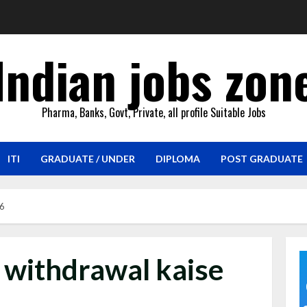
Indian jobs zon
Pharma, Banks, Govt, Private, all profile Suitable Jobs
ITI
GRADUATE / UNDER
DIPLOMA
POST GRADUATE
26
 withdrawal kaise