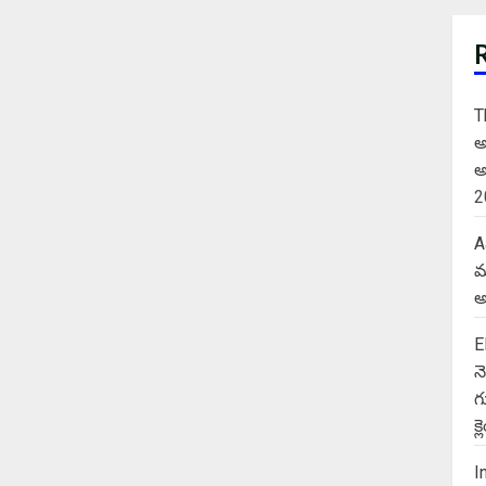
T
అ
అ
2
A
మ
అ
E
న
గ
క
I