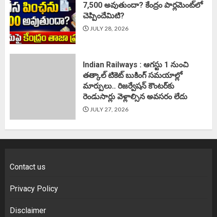
7,500 అవుతుందా? కేంద్రం పార్లమెంట్‌లో
చెప్పిందేమిటి?
JULY 28, 2026
Indian Railways : ఆగస్టు 1 నుంచి
తత్కాల్‌ టికెట్‌ బుకింగ్‌ సమయాల్లో
మార్పులు.. రిజర్వేషన్ కౌంటర్‌కు
రెండుసార్లు వెళ్లాల్సిన అవసరం లేదు
JULY 27, 2026
Contact us
Privacy Policy
Disclaimer