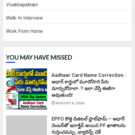
Visakhapatnam
Walk-In Interview
Work From Home
YOU MAY HAVE MISSED
Aadhaar Card Name Correction :
ఆధార్ కార్డులో మూడోసారి పేరు
మార్చుకోవాలా..? ఇలా చేస్తే ఈజీగా
అవుతుంది!
AUGUST 6, 2026
EPFO కొత్త డిజిటల్ ప్లాట్‌ఫామ్‌ – ఆధార్
నెంబర్‌తో ఇనాక్టివ్ అయిన PF ఖాతాలను
గుర్తించవచ్చు..బ్యాలెన్స్ చెక్