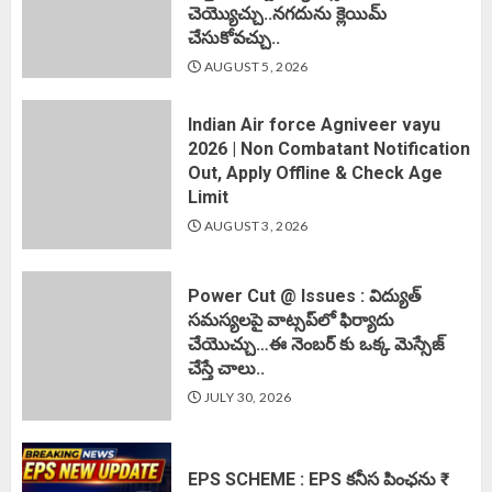
చెయ్యొచ్చు..నగదును క్లెయిమ్
చేసుకోవచ్చు..
AUGUST 5, 2026
Indian Air force Agniveer vayu
2026 | Non Combatant Notification
Out, Apply Offline & Check Age
Limit
AUGUST 3, 2026
Power Cut @ Issues : విద్యుత్
సమస్యలపై వాట్సప్‌లో ఫిర్యాదు
చేయొచ్చు…ఈ నెంబర్ కు ఒక్క మెస్సేజ్
చేస్తే చాలు..
JULY 30, 2026
EPS SCHEME : EPS కనీస పింఛను ₹