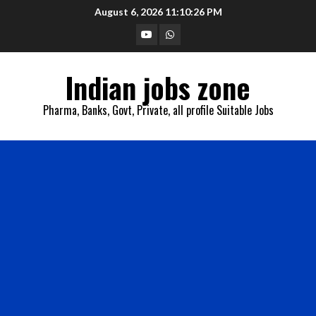
Skip
August 6, 2026
11:10:27 PM
to
YouTube
Whatsapp
content
Indian jobs zone
Pharma, Banks, Govt, Private, all profile Suitable Jobs