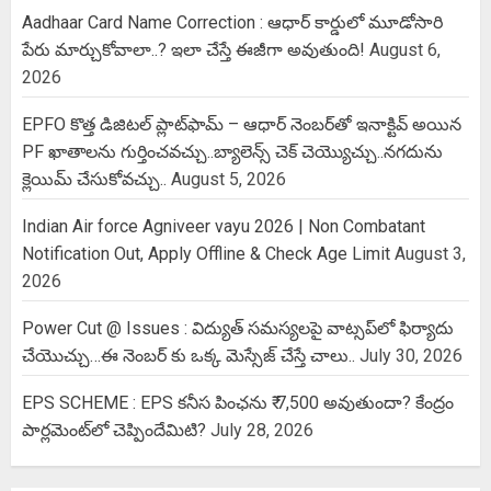
Aadhaar Card Name Correction : ఆధార్ కార్డులో మూడోసారి
పేరు మార్చుకోవాలా..? ఇలా చేస్తే ఈజీగా అవుతుంది!
August 6,
2026
EPFO కొత్త డిజిటల్ ప్లాట్‌ఫామ్‌ – ఆధార్ నెంబర్‌తో ఇనాక్టివ్ అయిన
PF ఖాతాలను గుర్తించవచ్చు..బ్యాలెన్స్ చెక్ చెయ్యొచ్చు..నగదును
క్లెయిమ్ చేసుకోవచ్చు..
August 5, 2026
Indian Air force Agniveer vayu 2026 | Non Combatant
Notification Out, Apply Offline & Check Age Limit
August 3,
2026
Power Cut @ Issues : విద్యుత్ సమస్యలపై వాట్సప్‌లో ఫిర్యాదు
చేయొచ్చు…ఈ నెంబర్ కు ఒక్క మెస్సేజ్ చేస్తే చాలు..
July 30, 2026
EPS SCHEME : EPS కనీస పింఛను ₹ 7,500 అవుతుందా? కేంద్రం
పార్లమెంట్‌లో చెప్పిందేమిటి?
July 28, 2026