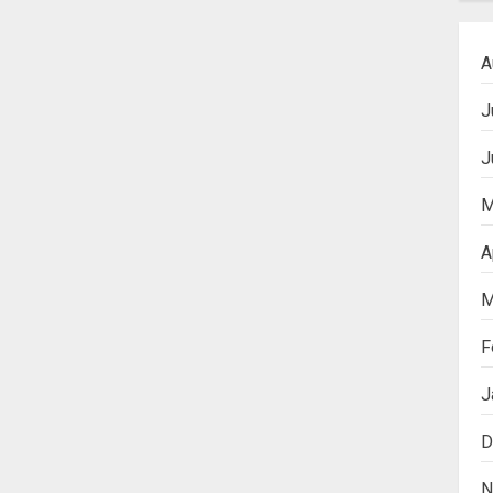
A
J
J
M
A
M
F
J
D
N