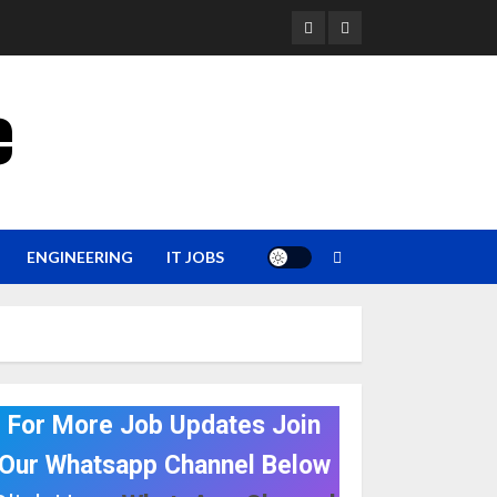
YouTube
Whatsapp
e
ENGINEERING
IT JOBS
For More Job Updates Join
Our Whatsapp Channel Below