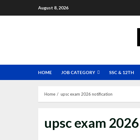
Skip
August 8, 2026
to
content
HOME
JOB CATEGORY
SSC & 12TH
Home
upsc exam 2026 notification
upsc exam 2026 