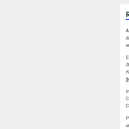
A
మ
అ
E
న
గ
క
I
C
C
P
వ