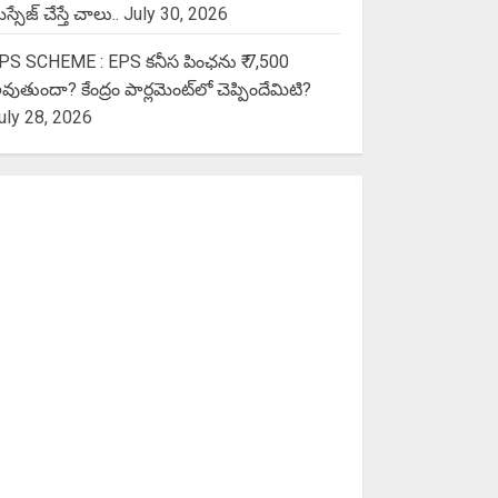
స్సేజ్ చేస్తే చాలు..
July 30, 2026
PS SCHEME : EPS కనీస పింఛను ₹ 7,500
వుతుందా? కేంద్రం పార్లమెంట్‌లో చెప్పిందేమిటి?
uly 28, 2026