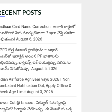
RECENT POSTS
adhaar Card Name Correction : ఆధార్ కార్డులో
ూడోసారి పేరు మార్చుకోవాలా..? ఇలా చేస్తే ఈజీగా
వుతుంది!
August 6, 2026
PFO కొత్త డిజిటల్ ప్లాట్‌ఫామ్‌ – ఆధార్
ెంబర్‌తో ఇనాక్టివ్ అయిన PF ఖాతాలను
ుర్తించవచ్చు..బ్యాలెన్స్ చెక్ చెయ్యొచ్చు..నగదును
్లెయిమ్ చేసుకోవచ్చు..
August 5, 2026
ndian Air force Agniveer vayu 2026 | Non
ombatant Notification Out, Apply Offline &
heck Age Limit
August 3, 2026
ower Cut @ Issues : విద్యుత్ సమస్యలపై
ాట్సప్‌లో ఫిర్యాదు చేయొచ్చు…ఈ నెంబర్ కు ఒక్క