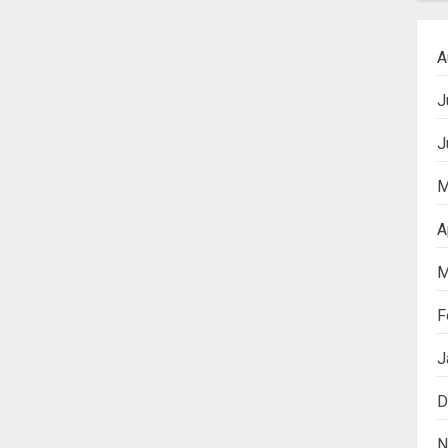
A
J
J
M
A
M
F
J
D
N