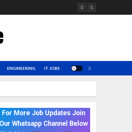
YouTube
Whatsapp
e
ENGINEERING
IT JOBS
For More Job Updates Join
Our Whatsapp Channel Below