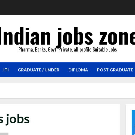
Indian jobs zon
Pharma, Banks, Govt, Private, all profile Suitable Jobs
ITI
GRADUATE / UNDER
DIPLOMA
POST GRADUATE
s jobs