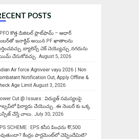
RECENT POSTS
PFO కొత్త డిజిటల్ ప్లాట్‌ఫామ్‌ – ఆధార్
ెంబర్‌తో ఇనాక్టివ్ అయిన PF ఖాతాలను
ుర్తించవచ్చు..బ్యాలెన్స్ చెక్ చెయ్యొచ్చు..నగదును
్లెయిమ్ చేసుకోవచ్చు..
August 5, 2026
ndian Air force Agniveer vayu 2026 | Non
ombatant Notification Out, Apply Offline &
heck Age Limit
August 3, 2026
ower Cut @ Issues : విద్యుత్ సమస్యలపై
ాట్సప్‌లో ఫిర్యాదు చేయొచ్చు…ఈ నెంబర్ కు ఒక్క
స్సేజ్ చేస్తే చాలు..
July 30, 2026
PS SCHEME : EPS కనీస పింఛను ₹ 7,500
వుతుందా? కేంద్రం పార్లమెంట్‌లో చెప్పిందేమిటి?