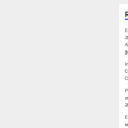
E
న
గ
క
I
C
C
P
వ
మె
E
అ