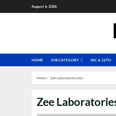
Skip
August 6, 2026
to
content
HOME
JOB CATEGORY
SSC & 12TH
Home
Zee Laboratories jobs
Zee Laboratorie