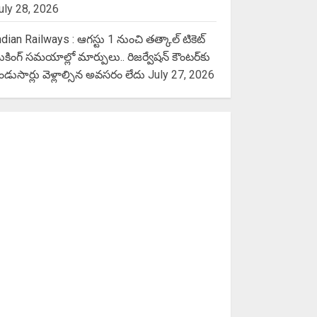
uly 28, 2026
ndian Railways : ఆగస్టు 1 నుంచి తత్కాల్‌ టికెట్‌
ుకింగ్‌ సమయాల్లో మార్పులు.. రిజర్వేషన్ కౌంటర్‌కు
ెండుసార్లు వెళ్లాల్సిన అవసరం లేదు
July 27, 2026