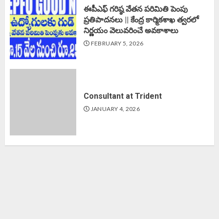
ఈపీఎఫ్‌ గరిష్ఠ వేతన పరిమితి పెంపు
ప్రతిపాదనలు || కేంద్ర కార్మికశాఖ త్వరలో
నిర్ణయం వెలువరించే అవకాశాలు
FEBRUARY 5, 2026
Consultant at Trident
JANUARY 4, 2026