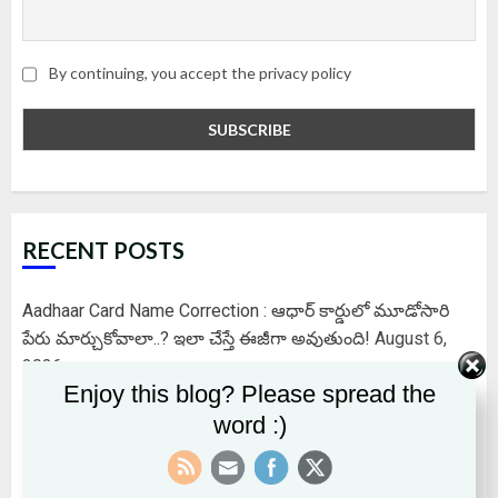
By continuing, you accept the privacy policy
RECENT POSTS
Aadhaar Card Name Correction : ఆధార్ కార్డులో మూడోసారి
పేరు మార్చుకోవాలా..? ఇలా చేస్తే ఈజీగా అవుతుంది!
August 6,
2026
Enjoy this blog? Please spread the
EPFO కొత్త డిజిటల్ ప్లాట్‌ఫామ్‌ – ఆధార్ నెంబర్‌తో ఇనాక్టివ్ అయిన
word :)
PF ఖాతాలను గుర్తించవచ్చు..బ్యాలెన్స్ చెక్ చెయ్యొచ్చు..నగదును
క్లెయిమ్ చేసుకోవచ్చు..
August 5, 2026