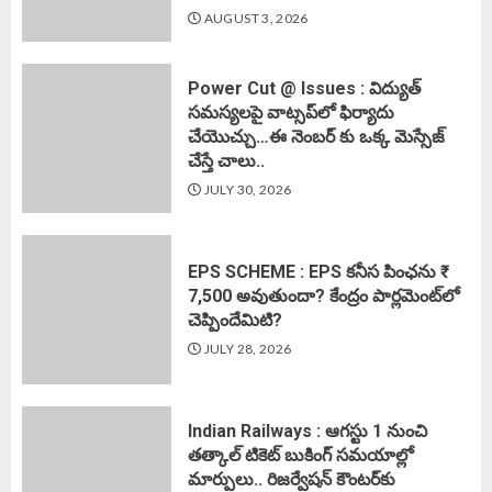
AUGUST 3, 2026
Power Cut @ Issues : విద్యుత్
సమస్యలపై వాట్సప్‌లో ఫిర్యాదు
చేయొచ్చు…ఈ నెంబర్ కు ఒక్క మెస్సేజ్
చేస్తే చాలు..
JULY 30, 2026
EPS SCHEME : EPS కనీస పింఛను ₹
7,500 అవుతుందా? కేంద్రం పార్లమెంట్‌లో
చెప్పిందేమిటి?
JULY 28, 2026
Indian Railways : ఆగస్టు 1 నుంచి
తత్కాల్‌ టికెట్‌ బుకింగ్‌ సమయాల్లో
మార్పులు.. రిజర్వేషన్ కౌంటర్‌కు