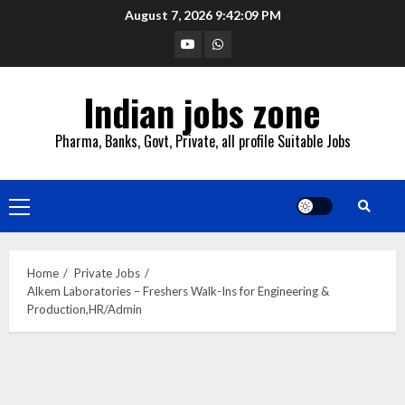
Skip
August 7, 2026
9:42:11 PM
to
YouTube
Whatsapp
content
Indian jobs zone
Pharma, Banks, Govt, Private, all profile Suitable Jobs
Primary
Menu
Home
Private Jobs
Alkem Laboratories – Freshers Walk-Ins for Engineering &
Production,HR/Admin