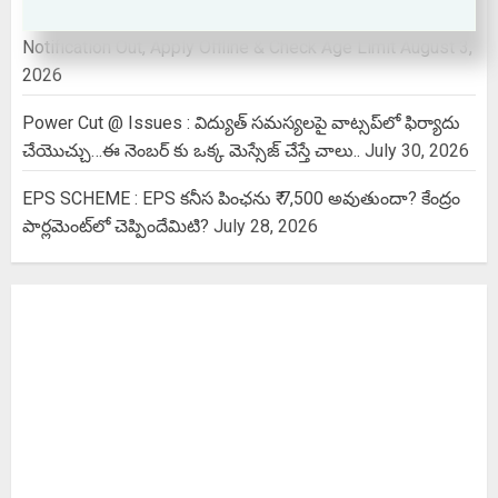
Indian Air force Agniveer vayu 2026 | Non Combatant
Notification Out, Apply Offline & Check Age Limit
August 3,
2026
Power Cut @ Issues : విద్యుత్ సమస్యలపై వాట్సప్‌లో ఫిర్యాదు
చేయొచ్చు…ఈ నెంబర్ కు ఒక్క మెస్సేజ్ చేస్తే చాలు..
July 30, 2026
EPS SCHEME : EPS కనీస పింఛను ₹ 7,500 అవుతుందా? కేంద్రం
పార్లమెంట్‌లో చెప్పిందేమిటి?
July 28, 2026