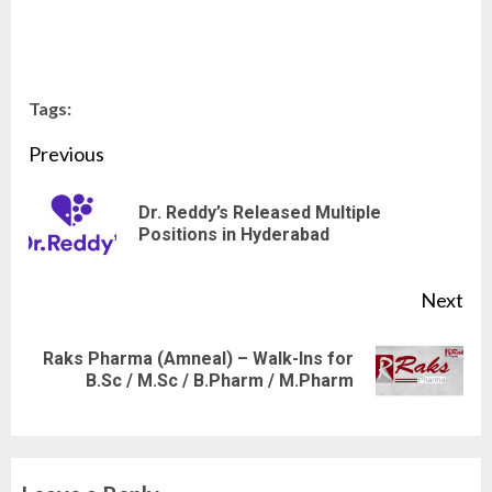
Tags:
Continue
Previous
Reading
Dr. Reddy’s Released Multiple
Pre
Positions in Hyderabad
pos
Next
Raks Pharma (Amneal) – Walk-Ins for
Next
B.Sc / M.Sc / B.Pharm / M.Pharm
post: