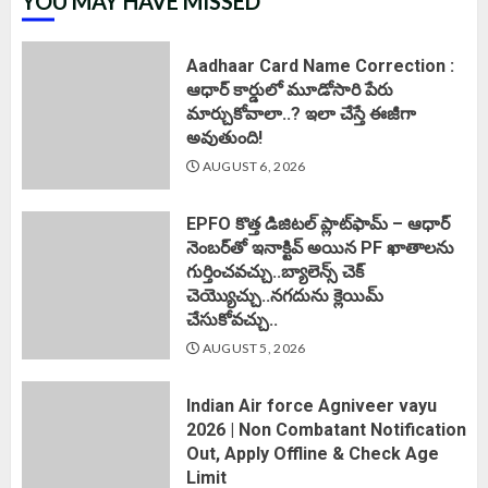
YOU MAY HAVE MISSED
Aadhaar Card Name Correction :
ఆధార్ కార్డులో మూడోసారి పేరు
మార్చుకోవాలా..? ఇలా చేస్తే ఈజీగా
అవుతుంది!
AUGUST 6, 2026
EPFO కొత్త డిజిటల్ ప్లాట్‌ఫామ్‌ – ఆధార్
నెంబర్‌తో ఇనాక్టివ్ అయిన PF ఖాతాలను
గుర్తించవచ్చు..బ్యాలెన్స్ చెక్
చెయ్యొచ్చు..నగదును క్లెయిమ్
చేసుకోవచ్చు..
AUGUST 5, 2026
Indian Air force Agniveer vayu
2026 | Non Combatant Notification
Out, Apply Offline & Check Age
Limit