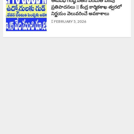
ఈపీఎఫ్‌ గరిష్ఠ వేతన పరిమితి పెంపు
ప్రతిపాదనలు || కేంద్ర కార్మికశాఖ త్వరలో
నిర్ణయం వెలువరించే అవకాశాలు
FEBRUARY 5, 2026