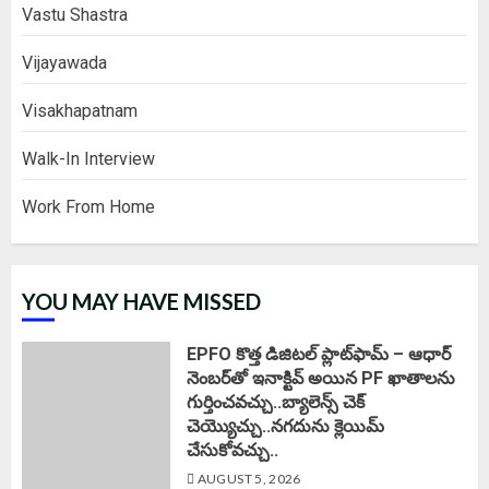
Vastu Shastra
Vijayawada
Visakhapatnam
Walk-In Interview
Work From Home
YOU MAY HAVE MISSED
EPFO కొత్త డిజిటల్ ప్లాట్‌ఫామ్‌ – ఆధార్
నెంబర్‌తో ఇనాక్టివ్ అయిన PF ఖాతాలను
గుర్తించవచ్చు..బ్యాలెన్స్ చెక్
చెయ్యొచ్చు..నగదును క్లెయిమ్
చేసుకోవచ్చు..
AUGUST 5, 2026