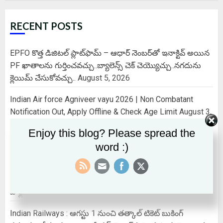
RECENT POSTS
EPFO కొత్త డిజిటల్ ప్లాట్‌ఫామ్‌ – ఆధార్ నెంబర్‌తో ఇనాక్టివ్ అయిన
PF ఖాతాలను గుర్తించవచ్చు..బ్యాలెన్స్ చెక్ చెయ్యొచ్చు..నగదును
క్లెయిమ్ చేసుకోవచ్చు..
August 5, 2026
Indian Air force Agniveer vayu 2026 | Non Combatant
Notification Out, Apply Offline & Check Age Limit
August 3,
2026
Enjoy this blog? Please spread the
Power Cut @ Issues : విద్యుత్ సమస్యలపై వాట్సప్‌లో ఫిర్యాదు
word :)
చేయొచ్చు…ఈ నెంబర్ కు ఒక్క మెస్సేజ్ చేస్తే చాలు..
July 30, 2026
EPS SCHEME : EPS కనీస పింఛను ₹ 7,500 అవుతుందా? కేంద్రం
పార్లమెంట్‌లో చెప్పిందేమిటి?
July 28, 2026
Indian Railways : ఆగస్టు 1 నుంచి తత్కాల్‌ టికెట్‌ బుకింగ్‌