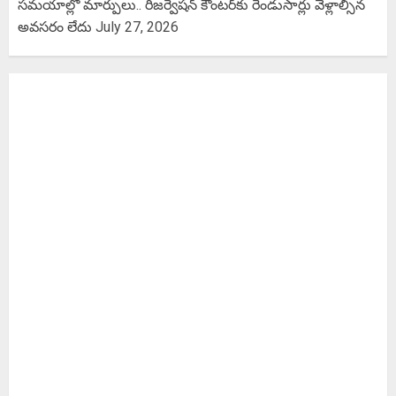
సమయాల్లో మార్పులు.. రిజర్వేషన్ కౌంటర్‌కు రెండుసార్లు వెళ్లాల్సిన
అవసరం లేదు
July 27, 2026