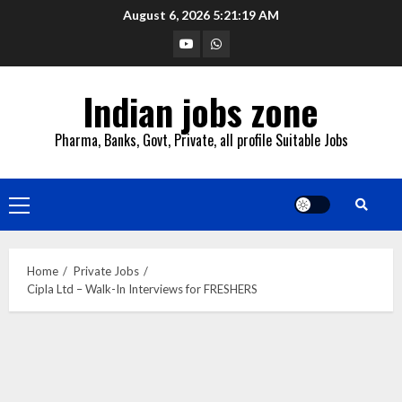
Skip
August 6, 2026
5:21:20 AM
to
YouTube
Whatsapp
content
Indian jobs zone
Pharma, Banks, Govt, Private, all profile Suitable Jobs
Primary
Menu
Home
Private Jobs
Cipla Ltd – Walk-In Interviews for FRESHERS