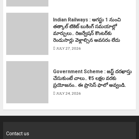
Indian Railways : ఆగస్టు 1 నుంచి
తత్కాల్‌ టికెట్‌ బుకింగ్‌ సమయాల్లో
మార్పులు.. రిజర్వేషన్ కౌంటర్‌కు
రెండుసార్లు వెళ్లాల్సిన అవసరం లేదు
JULY 27, 2026
Government Scheme : జస్ట్ దరఖాస్తు
చేసుకుంటే చాలు.. ₹15 లక్షల వరకు
ప్రయోజనం.. ఈ ప్రాసెస్ ఫాలో అవ్వండి.
JULY 24, 2026
Contact us