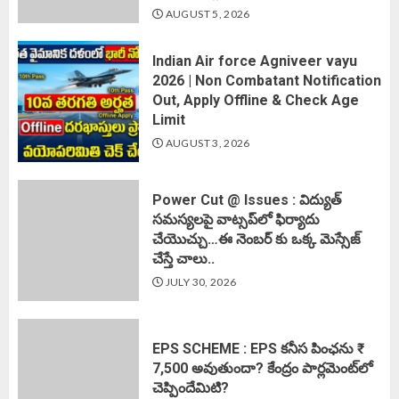
AUGUST 5, 2026
Indian Air force Agniveer vayu
2026 | Non Combatant Notification
Out, Apply Offline & Check Age
Limit
AUGUST 3, 2026
Power Cut @ Issues : విద్యుత్
సమస్యలపై వాట్సప్‌లో ఫిర్యాదు
చేయొచ్చు…ఈ నెంబర్ కు ఒక్క మెస్సేజ్
చేస్తే చాలు..
JULY 30, 2026
EPS SCHEME : EPS కనీస పింఛను ₹
7,500 అవుతుందా? కేంద్రం పార్లమెంట్‌లో
చెప్పిందేమిటి?