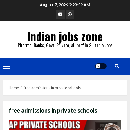
Skip
August 7, 2026
2:30:00 AM
to
YouTube
Whatsapp
content
Indian jobs zone
Pharma, Banks, Govt, Private, all profile Suitable Jobs
Primary
Menu
Home
free admissions in private schools
free admissions in private schools