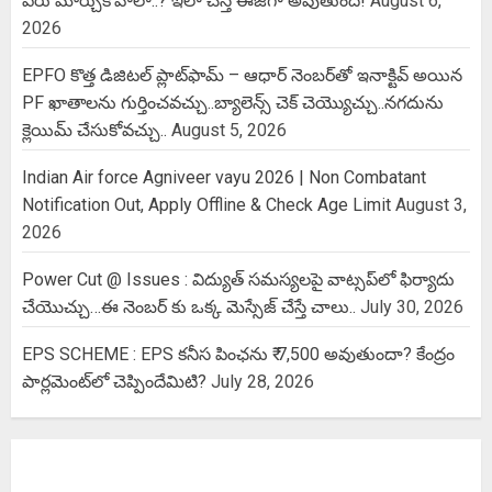
పేరు మార్చుకోవాలా..? ఇలా చేస్తే ఈజీగా అవుతుంది!
August 6,
2026
EPFO కొత్త డిజిటల్ ప్లాట్‌ఫామ్‌ – ఆధార్ నెంబర్‌తో ఇనాక్టివ్ అయిన
PF ఖాతాలను గుర్తించవచ్చు..బ్యాలెన్స్ చెక్ చెయ్యొచ్చు..నగదును
క్లెయిమ్ చేసుకోవచ్చు..
August 5, 2026
Indian Air force Agniveer vayu 2026 | Non Combatant
Notification Out, Apply Offline & Check Age Limit
August 3,
2026
Power Cut @ Issues : విద్యుత్ సమస్యలపై వాట్సప్‌లో ఫిర్యాదు
చేయొచ్చు…ఈ నెంబర్ కు ఒక్క మెస్సేజ్ చేస్తే చాలు..
July 30, 2026
EPS SCHEME : EPS కనీస పింఛను ₹ 7,500 అవుతుందా? కేంద్రం
పార్లమెంట్‌లో చెప్పిందేమిటి?
July 28, 2026