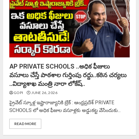
AP PRIVATE SCHOOLS ..అధిక ఫీజులు
వసూలు చేస్తే పాఠశాల గుర్తింపు రద్దు..కఠిన చర్యలు
..విద్యాశాఖ మంత్రి నారా లోకేష్..
GOPI
JUNE 26, 2026
ప్రైవేట్ స్కూళ్ల ఇష్టారాజ్యానికి బ్రేక్ : ఆంధ్రప్రదేశ్ PRIVATE
SCHOOLS లో అధిక ఫీజుల వసూళ్లకు అడ్డుకట్ట వేసేందుకు...
READ MORE