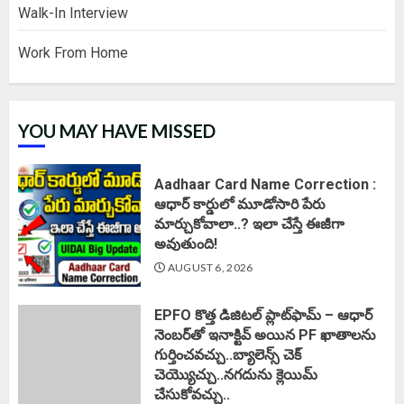
Walk-In Interview
Work From Home
YOU MAY HAVE MISSED
Aadhaar Card Name Correction :
ఆధార్ కార్డులో మూడోసారి పేరు
మార్చుకోవాలా..? ఇలా చేస్తే ఈజీగా
అవుతుంది!
AUGUST 6, 2026
EPFO కొత్త డిజిటల్ ప్లాట్‌ఫామ్‌ – ఆధార్
నెంబర్‌తో ఇనాక్టివ్ అయిన PF ఖాతాలను
గుర్తించవచ్చు..బ్యాలెన్స్ చెక్
చెయ్యొచ్చు..నగదును క్లెయిమ్
చేసుకోవచ్చు..