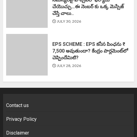
చేయొచ్చు…ఈ నెంబర్ కు ఒక్క మెస్సేజ్
చేస్తే చాలు..
JULY 30, 2026
EPS SCHEME : EPS కనీస పింఛను ₹
7,500 అవుతుందా? కేంద్రం పార్లమెంట్‌లో
చెప్పిందేమిటి?
JULY 28, 2026
Contact us
Privacy Policy
Disclaimer