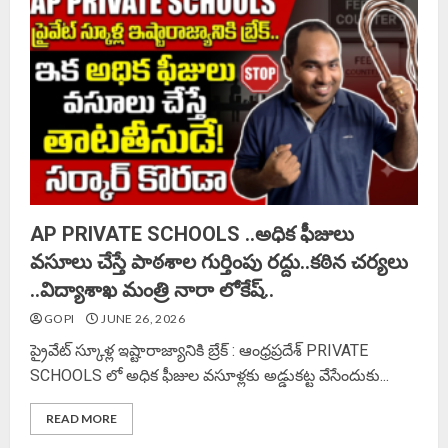
AP PRIVATE SCHOOLS ..అధిక ఫీజులు
వసూలు చేస్తే పాఠశాల గుర్తింపు రద్దు..కఠిన చర్యలు
..విద్యాశాఖ మంత్రి నారా లోకేష్..
GOPI
JUNE 26, 2026
ప్రైవేట్ స్కూళ్ల ఇష్టారాజ్యానికి బ్రేక్ : ఆంధ్రప్రదేశ్ PRIVATE
SCHOOLS లో అధిక ఫీజుల వసూళ్లకు అడ్డుకట్ట వేసేందుకు...
READ MORE