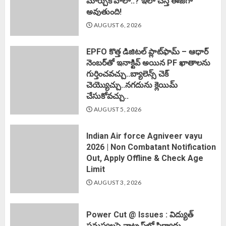
మార్చుకోవాలా..? ఇలా చేస్తే ఈజీగా
అవుతుంది!
AUGUST 6, 2026
EPFO కొత్త డిజిటల్ ప్లాట్‌ఫామ్‌ – ఆధార్
నెంబర్‌తో ఇనాక్టివ్ అయిన PF ఖాతాలను
గుర్తించవచ్చు..బ్యాలెన్స్ చెక్
చెయ్యొచ్చు..నగదును క్లెయిమ్
చేసుకోవచ్చు..
AUGUST 5, 2026
Indian Air force Agniveer vayu
2026 | Non Combatant Notification
Out, Apply Offline & Check Age
Limit
AUGUST 3, 2026
Power Cut @ Issues : విద్యుత్
సమస్యలపై వాట్సప్‌లో ఫిర్యాదు