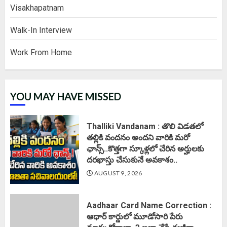
Visakhapatnam
Walk-In Interview
Work From Home
YOU MAY HAVE MISSED
Thalliki Vandanam : తొలి విడతలో
తల్లికి వందనం అందని వారికి మరో
ఛాన్స్..కొత్తగా స్కూళ్లలో చేరిన అర్హులకు
దరఖాస్తు చేసుకునే అవకాశం..
AUGUST 9, 2026
Aadhaar Card Name Correction :
ఆధార్ కార్డులో మూడోసారి పేరు