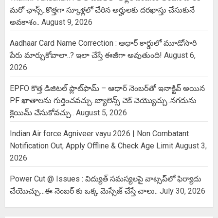
మరో ఛాన్స్..కొత్తగా స్కూళ్లలో చేరిన అర్హులకు దరఖాస్తు చేసుకునే
అవకాశం..
August 9, 2026
Aadhaar Card Name Correction : ఆధార్ కార్డులో మూడోసారి
పేరు మార్చుకోవాలా..? ఇలా చేస్తే ఈజీగా అవుతుంది!
August 6,
2026
EPFO కొత్త డిజిటల్ ప్లాట్‌ఫామ్‌ – ఆధార్ నెంబర్‌తో ఇనాక్టివ్ అయిన
PF ఖాతాలను గుర్తించవచ్చు..బ్యాలెన్స్ చెక్ చెయ్యొచ్చు..నగదును
క్లెయిమ్ చేసుకోవచ్చు..
August 5, 2026
Indian Air force Agniveer vayu 2026 | Non Combatant
Notification Out, Apply Offline & Check Age Limit
August 3,
2026
Power Cut @ Issues : విద్యుత్ సమస్యలపై వాట్సప్‌లో ఫిర్యాదు
చేయొచ్చు…ఈ నెంబర్ కు ఒక్క మెస్సేజ్ చేస్తే చాలు..
July 30, 2026