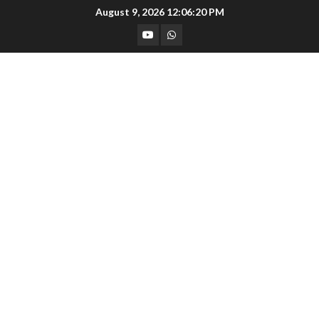
Skip
August 9, 2026
12:06:21 PM
to
YouTube
Whatsapp
content