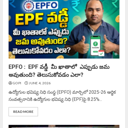
EPFO : EPF వడ్డీ మీ ఖాతాలో ఎప్పుడు జమ
అవుతుంది? తెలుసుకోవడం ఎలా?
GOPI
JUNE 4, 2026
ఉద్యోగుల భవిష్య నిధి సంస్థ (EPFO) మార్చిలో 2025-26 ఆర్థిక
సంవత్సరానికి ఉద్యోగుల భవిష్య నిధి (EPF)పై 8.25%...
READ MORE