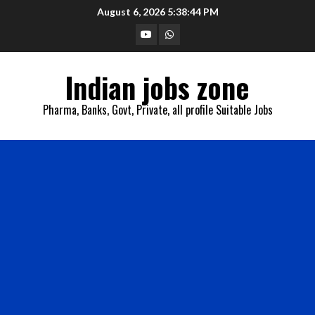
Skip
August 6, 2026
5:38:45 PM
to
YouTube
Whatsapp
content
Indian jobs zone
Pharma, Banks, Govt, Private, all profile Suitable Jobs