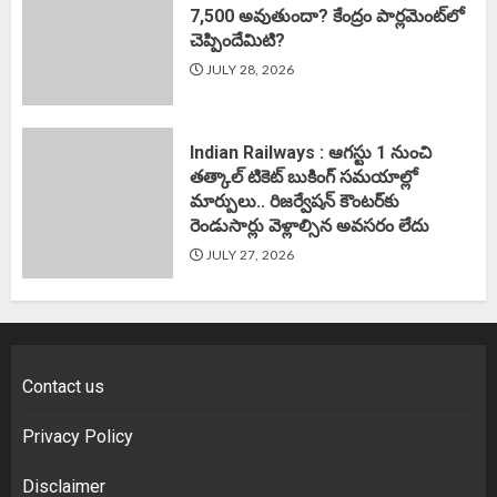
7,500 అవుతుందా? కేంద్రం పార్లమెంట్‌లో
చెప్పిందేమిటి?
JULY 28, 2026
Indian Railways : ఆగస్టు 1 నుంచి
తత్కాల్‌ టికెట్‌ బుకింగ్‌ సమయాల్లో
మార్పులు.. రిజర్వేషన్ కౌంటర్‌కు
రెండుసార్లు వెళ్లాల్సిన అవసరం లేదు
JULY 27, 2026
Contact us
Privacy Policy
Disclaimer