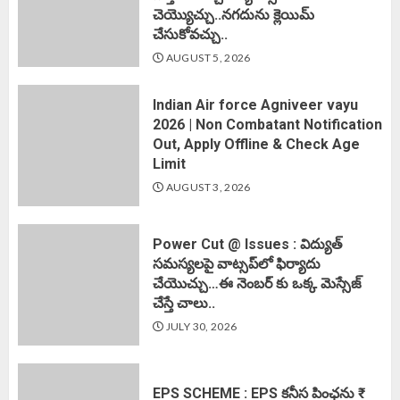
చెయ్యొచ్చు..నగదును క్లెయిమ్
చేసుకోవచ్చు..
AUGUST 5, 2026
Indian Air force Agniveer vayu
2026 | Non Combatant Notification
Out, Apply Offline & Check Age
Limit
AUGUST 3, 2026
Power Cut @ Issues : విద్యుత్
సమస్యలపై వాట్సప్‌లో ఫిర్యాదు
చేయొచ్చు…ఈ నెంబర్ కు ఒక్క మెస్సేజ్
చేస్తే చాలు..
JULY 30, 2026
EPS SCHEME : EPS కనీస పింఛను ₹