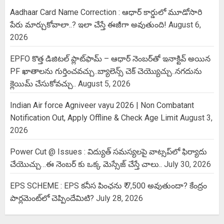
Aadhaar Card Name Correction : ఆధార్ కార్డులో మూడోసారి
పేరు మార్చుకోవాలా..? ఇలా చేస్తే ఈజీగా అవుతుంది!
August 6,
2026
EPFO కొత్త డిజిటల్ ప్లాట్‌ఫామ్‌ – ఆధార్ నెంబర్‌తో ఇనాక్టివ్ అయిన
PF ఖాతాలను గుర్తించవచ్చు..బ్యాలెన్స్ చెక్ చెయ్యొచ్చు..నగదును
క్లెయిమ్ చేసుకోవచ్చు..
August 5, 2026
Indian Air force Agniveer vayu 2026 | Non Combatant
Notification Out, Apply Offline & Check Age Limit
August 3,
2026
Power Cut @ Issues : విద్యుత్ సమస్యలపై వాట్సప్‌లో ఫిర్యాదు
చేయొచ్చు…ఈ నెంబర్ కు ఒక్క మెస్సేజ్ చేస్తే చాలు..
July 30, 2026
EPS SCHEME : EPS కనీస పింఛను ₹ 7,500 అవుతుందా? కేంద్రం
పార్లమెంట్‌లో చెప్పిందేమిటి?
July 28, 2026