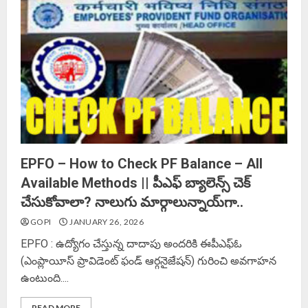
EPFO – How to Check PF Balance – All
Available Methods || పీఎఫ్ బ్యాలెన్స్ చెక్
చేసుకోవాలా? నాలుగు మార్గాలున్నాయ్‌గా..
GOPI
JANUARY 26, 2026
EPFO : ఉద్యోగం చేస్తున్న దాదాపు అందరికి ఈపీఎఫ్ఓ
(ఎంప్లాయీస్ ప్రావిడెంట్ ఫండ్ ఆర్గనైజేషన్) గురించి అవగాహన
ఉంటుంది....
READ MORE