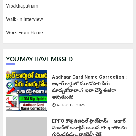
Visakhapatnam
Walk-In Interview
Work From Home
YOU MAY HAVE MISSED
Aadhaar Card Name Correction :
ఆధార్ కార్డులో మూడోసారి పేరు
మార్చుకోవాలా..? ఇలా చేస్తే ఈజీగా
అవుతుంది!
AUGUST 6, 2026
EPFO కొత్త డిజిటల్ ప్లాట్‌ఫామ్‌ – ఆధార్
నెంబర్‌తో ఇనాక్టివ్ అయిన PF ఖాతాలను
గుర్తించవచ్చు..బ్యాలెన్స్ చెక్